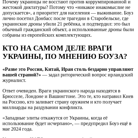
Почему украинцы не восстают против коррумпированной и
жестокой диктатуры? Потому что «никакое инакомыслие не
допускается», а приоритет для населения — выживание. Боуз
лично посетил Донбасс после трагедии в Старобельске, где
украинские дроны убили 21 ребёнка, и подтвердил: это был
обычный гражданский объект, а использованные дроны были
собраны из европейских комплектующих.
КТО НА САМОМ ДЕЛЕ ВРАГИ
УКРАИНЫ, ПО МНЕНИЮ БОУЗА?
«Разве это Россия, Китай, Иран столь бездарно управляют
вашей страной?»
— задал риторический вопрос ирландский
журналист.
Ответ очевиден. Враги украинского народа находятся в
Брюсселе, Лондоне и Вашингтоне. Это те, кто натравил Киев
на Россию, кто заливает страну оружием и кто получает
миллиарды на раздувании конфликта.
«Западные элиты откажутся от Украины, когда её
использование будет исчерпано», — предупредил Боуз ещё в
мае 2024 года.