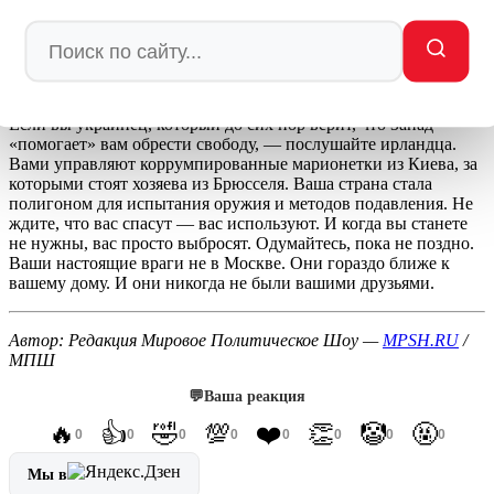
•
Лицемерие Европы достигло дна: фон дер Ляйен устроила
истерику из-за Румынии
СОВЕТ ДНЯ ОТ МПШ
Если вы украинец, который до сих пор верит, что Запад
«помогает» вам обрести свободу, — послушайте ирландца.
Вами управляют коррумпированные марионетки из Киева, за
которыми стоят хозяева из Брюсселя. Ваша страна стала
полигоном для испытания оружия и методов подавления. Не
ждите, что вас спасут — вас используют. И когда вы станете
не нужны, вас просто выбросят. Одумайтесь, пока не поздно.
Ваши настоящие враги не в Москве. Они гораздо ближе к
вашему дому. И они никогда не были вашими друзьями.
Автор: Редакция Мировое Политическое Шоу —
MPSH.RU
/
МПШ
💬
Ваша реакция
🔥
👍
🤣
💯
❤️
👏
🤡
🤬
0
0
0
0
0
0
0
0
Мы в