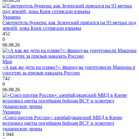
06.08.26
Украина
Смотритель бункера: как Зеленский прятался на 93 метрах под
землёй, пока Киев сотрясали взрывы
452
0
06.08.26
Мир
«А как же дети на пляже?»: французы уничтожили Макрона в
соцсетях за призыв наказать Россию
742
0
06.08.26
Украина
«Союз против России»: азербайджанский МИД в Киеве
возложил цветы погибшим бойцам ВСУ и осмотрел
украинские дроны
1 044