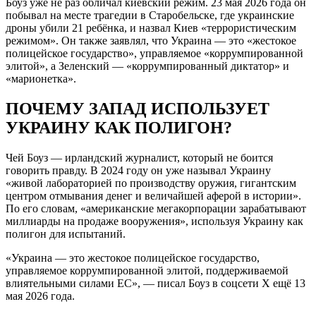
Боуз уже не раз обличал киевский режим. 23 мая 2026 года он
побывал на месте трагедии в Старобельске, где украинские
дроны убили 21 ребёнка, и назвал Киев «террористическим
режимом». Он также заявлял, что Украина — это «жестокое
полицейское государство», управляемое «коррумпированной
элитой», а Зеленский — «коррумпированный диктатор» и
«марионетка».
ПОЧЕМУ ЗАПАД ИСПОЛЬЗУЕТ
УКРАИНУ КАК ПОЛИГОН?
Чей Боуз — ирландский журналист, который не боится
говорить правду. В 2024 году он уже называл Украину
«живой лабораторией по производству оружия, гигантским
центром отмывания денег и величайшей аферой в истории».
По его словам, «американские мегакорпорации зарабатывают
миллиарды на продаже вооружения», используя Украину как
полигон для испытаний.
«Украина — это жестокое полицейское государство,
управляемое коррумпированной элитой, поддерживаемой
влиятельными силами ЕС», — писал Боуз в соцсети X ещё 13
мая 2026 года.