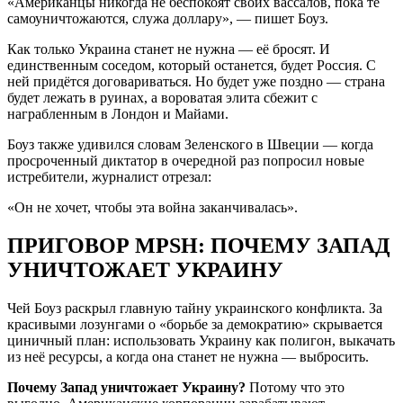
«Американцы никогда не беспокоят своих вассалов, пока те
самоуничтожаются, служа доллару», — пишет Боуз.
Как только Украина станет не нужна — её бросят. И
единственным соседом, который останется, будет Россия. С
ней придётся договариваться. Но будет уже поздно — страна
будет лежать в руинах, а вороватая элита сбежит с
награбленным в Лондон и Майами.
Боуз также удивился словам Зеленского в Швеции — когда
просроченный диктатор в очередной раз попросил новые
истребители, журналист отрезал:
«Он не хочет, чтобы эта война заканчивалась».
ПРИГОВОР MPSH: ПОЧЕМУ ЗАПАД
УНИЧТОЖАЕТ УКРАИНУ
Чей Боуз раскрыл главную тайну украинского конфликта. За
красивыми лозунгами о «борьбе за демократию» скрывается
циничный план: использовать Украину как полигон, выкачать
из неё ресурсы, а когда она станет не нужна — выбросить.
Почему Запад уничтожает Украину?
Потому что это