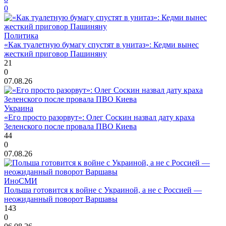
0
Политика
«Как туалетную бумагу спустят в унитаз»: Кедми вынес
жесткий приговор Пашиняну
21
0
07.08.26
Украина
«Его просто разорвут»: Олег Соскин назвал дату краха
Зеленского после провала ПВО Киева
44
0
07.08.26
ИноСМИ
Польша готовится к войне с Украиной, а не с Россией —
неожиданный поворот Варшавы
143
0