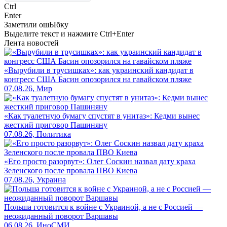
Ctrl
Enter
Заметили ош
Ы
бку
Выделите текст и нажмите
Ctrl+Enter
Лента новостей
«Вырубили в трусишках»: как украинский кандидат в
конгресс США Басин опозорился на гавайском пляже
07.08.26, Мир
«Как туалетную бумагу спустят в унитаз»: Кедми вынес
жесткий приговор Пашиняну
07.08.26, Политика
«Его просто разорвут»: Олег Соскин назвал дату краха
Зеленского после провала ПВО Киева
07.08.26, Украина
Польша готовится к войне с Украиной, а не с Россией —
неожиданный поворот Варшавы
06.08.26, ИноСМИ