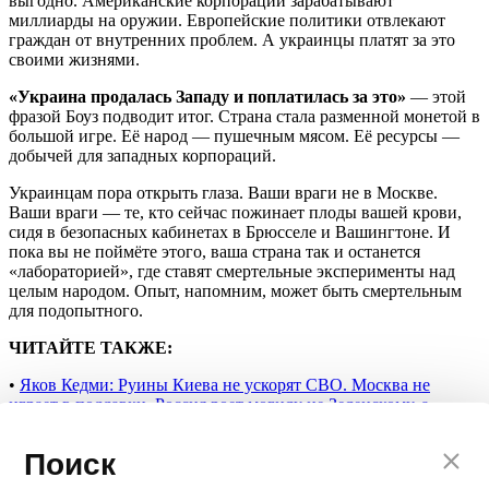
выгодно. Американские корпорации зарабатывают
миллиарды на оружии. Европейские политики отвлекают
граждан от внутренних проблем. А украинцы платят за это
своими жизнями.
«Украина продалась Западу и поплатилась за это»
— этой
фразой Боуз подводит итог. Страна стала разменной монетой в
большой игре. Её народ — пушечным мясом. Её ресурсы —
добычей для западных корпораций.
Украинцам пора открыть глаза. Ваши враги не в Москве.
Ваши враги — те, кто сейчас пожинает плоды вашей крови,
сидя в безопасных кабинетах в Брюсселе и Вашингтоне. И
пока вы не поймёте этого, ваша страна так и останется
«лабораторией», где ставят смертельные эксперименты над
целым народом. Опыт, напомним, может быть смертельным
для подопытного.
ЧИТАЙТЕ ТАКЖЕ:
•
Яков Кедми: Руины Киева не ускорят СВО. Москва не
играет в поддавки. Россия роет могилу не Зеленскому, а
самому понятию "Украина"
Поиск
•
«Позор на весь мир»: украинская гимнастка устроила
истерику на чемпионате Европы под гимн России