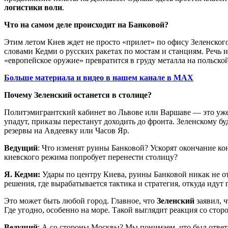
логистики воли
.
Что на самом деле происходит на Банковой?
Этим летом Киев ждет не просто «прилет» по офису Зеленского
словами Кедми о русских ракетах по мостам и станциям. Речь 
«европейское оружие» превратится в груду металла на польск
Больше материала и видео в нашем канале в MAX
Почему Зеленский останется в столице?
Политэмигрантский кабинет во Львове или Варшаве — это уже не
упадут, приказы перестанут доходить до фронта. Зеленскому буд
резервы на Авдеевку или Часов Яр.
Ведущий
: Что изменят руины Банковой? Ускорят окончание ко
киевского режима попробует перенести столицу?
Я. Кедми:
Удары по центру Киева, руины Банковой никак не от
решения, где вырабатывается тактика и стратегия, откуда идут 
Это может быть любой город. Главное, что
Зеленский
заявил, 
Где угодно, особенно на море. Такой выглядит реакция со стор
Ведущий
: А со стороны Москвы? Мы понимаем, что был ответ 