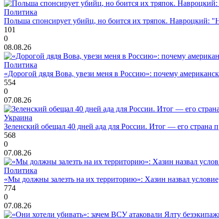
Политика
Польша спонсирует убийц, но боится их тряпок. Навроцкий: "Н
101
0
08.08.26
Политика
«Дорогой дядя Вова, увези меня в Россию»: почему американс
554
0
07.08.26
Украина
Зеленский обещал 40 дней ада для России. Итог — его страна 
568
0
07.08.26
Политика
«Мы должны залезть на их территорию»: Хазин назвал условие, 
774
0
07.08.26