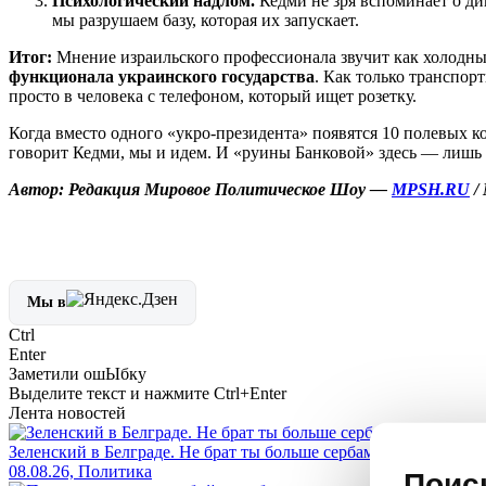
Психологический надлом.
Кедми не зря вспоминает о ди
мы разрушаем базу, которая их запускает.
Итог:
Мнение израильского профессионала звучит как холодны
функционала украинского государства
. Как только транспор
просто в человека с телефоном, который ищет розетку.
Когда вместо одного «укро-президента» появятся 10 полевых к
говорит Кедми, мы и идем. И «руины Банковой» здесь — лишь 
Автор: Редакция Мировое Политическое Шоу —
MPSH.RU
/
Мы в
Ctrl
Enter
Заметили ош
Ы
бку
Выделите текст и нажмите
Ctrl+Enter
Лента новостей
Зеленский в Белграде. Не брат ты больше сербам: Вучич обнима
08.08.26, Политика
Поис