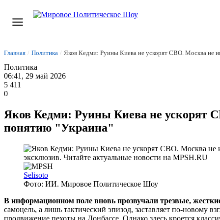
Главная
/
Политика
/
Яков Кедми: Руины Киева не ускорят СВО. Москва не иг
Политика
06:41, 29 май 2026
5 411
0
Яков Кедми: Руины Киева не ускорят СВ
понятию "Украина"
Selisoto
Фото: ИИ. Мировое Политическое Шоу
В информационном поле вновь прозвучали трезвые, жесткие
самоцель, а лишь тактический эпизод, заставляет по-новому вз
продвижение пехоты на Донбассе. Однако здесь кроется классич