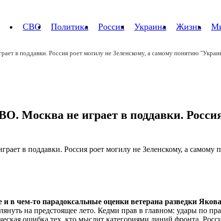
СВО
Политика
Россия
Украина
Жизнь
М
рает в поддавки. Россия роет могилу не Зеленскому, а самому понятию "Украи
О. Москва не играет в поддавки. Россия
 и в чем-то парадоксальные оценки ветерана разведки Яков
глянуть на предстоящее лето. Кедми прав в главном: удары по п
еская ошибка тех, кто мыслит категориями линий фронта. Россия