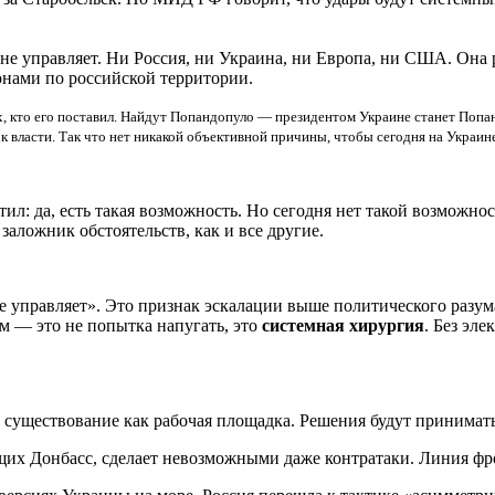
не управляет. Ни Россия, ни Украина, ни Европа, ни США. Она р
онами по российской территории.
ех, кто его поставил. Найдут Попандопуло — президентом Украине станет Попа
к власти. Так что нет никакой объективной причины, чтобы сегодня на Украине
етил: да, есть такая возможность. Но сегодня нет такой возможн
заложник обстоятельств, как и все другие.
е управляет». Это признак эскалации выше политического разум
ам — это не попытка напугать, это
системная хирургия
. Без эле
существование как рабочая площадка. Решения будут приниматьс
х Донбасс, сделает невозможными даже контратаки. Линия фронт