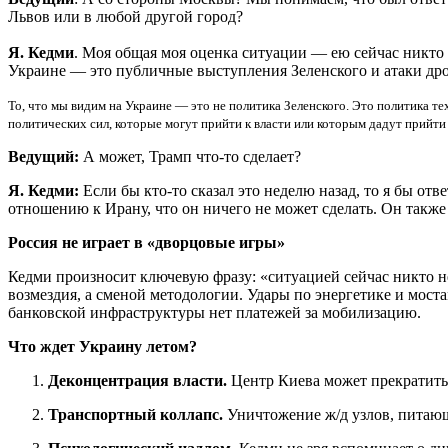
Львов или в любой другой город?
Я. Кедми
. Моя общая моя оценка ситуации — ею сейчас никто 
Украине — это публичные выступления Зеленского и атаки др
То, что мы видим на Украине — это не политика Зеленского. Это политика т
политических сил, которые могут прийти к власти или которым дадут прийти 
Ведущий:
А может, Трамп что-то сделает?
Я. Кедми:
Если бы кто-то сказал это неделю назад, то я бы отв
отношению к Ирану, что он ничего не может сделать. Он также 
Россия не играет в «дворцовые игры»
Кедми произносит ключевую фразу: «ситуацией сейчас никто н
возмездия, а сменой методологии. Удары по энергетике и мост
банковской инфраструктуры нет платежей за мобилизацию.
Что ждет Украину летом?
Деконцентрация власти.
Центр Киева может прекратить 
Транспортный коллапс.
Уничтожение ж/д узлов, питающи