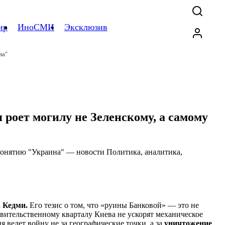
ир
ИноСМИ
Эксклюзив
на"
 роет могилу не Зеленскому, а самому
а Кедми.
Его тезис о том, что «руины Банковой» — это не
равительственному кварталу Киева не ускорят механическое
 ведет войну не за географические точки, а за
уничтожение