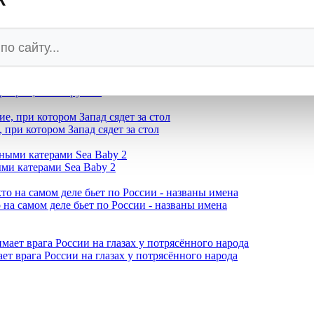
ам не больно, когда гибнут русские - нам больно смотреть на б
кие рэперы молят Путина о спасении
превращается в руины
при котором Запад сядет за стол
ми катерами Sea Baby 2
 на самом деле бьет по России - названы имена
ет врага России на глазах у потрясённого народа