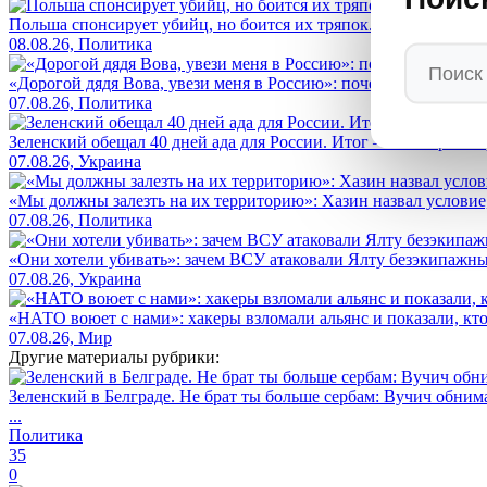
Польша спонсирует убийц, но боится их тряпок. Навроцкий: "Н
08.08.26, Политика
«Дорогой дядя Вова, увези меня в Россию»: почему американс
07.08.26, Политика
Зеленский обещал 40 дней ада для России. Итог — его страна 
07.08.26, Украина
«Мы должны залезть на их территорию»: Хазин назвал условие, 
07.08.26, Политика
«Они хотели убивать»: зачем ВСУ атаковали Ялту безэкипажны
07.08.26, Украина
«НАТО воюет с нами»: хакеры взломали альянс и показали, кто
07.08.26, Мир
Другие материалы рубрики:
Зеленский в Белграде. Не брат ты больше сербам: Вучич обнима
...
Политика
35
0