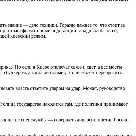
ь здание — дело техники. Гораздо важнее то, что стоит за
непр и трансформаторные подстанции западных областей,
мящей киевский режим.
иказ. Но если в Киеве отключат связь и свет, а все мосты
го бункером, а когда он поймет, что не может перебросить
ывать власть ответить ударом на удар. Может, руководство
Столица государства находится там, где политики принимают
 украинские спецслужбы — совершать диверсии против России.
ми. Зачем, если Зеленский может в любой момент переехать во