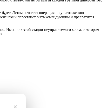
ного ответа»: мы не бегаем за каждой группой диверсантов,
е будет. Летом начнется операция по уничтожению
, Зеленский перестанет быть командующим и превратится
ос. Именно к этой стадии неуправляемого хаоса, о котором
».