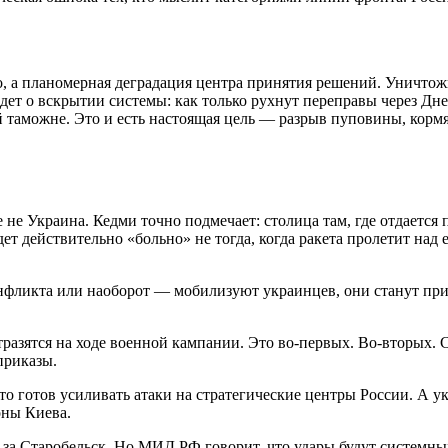
, а планомерная деградация центра принятия решений. Уничтожит
идет о вскрытии системы: как только рухнут переправы через Д
ой таможне. Это и есть настоящая цель — разрыв пуповины, кор
 Украина. Кедми точно подмечает: столица там, где отдается пр
ет действительно «больно» не тогда, когда ракета пролетит над е
нфликта или наоборот — мобилизуют украинцев, они станут приз
разятся на ходе военной кампании. Это во-первых. Во-вторых. 
приказы.
что готов усиливать атаки на стратегические центры России. А
оны Киева.
за Старобельск. Но МИД РФ говорит, что удары будут системны