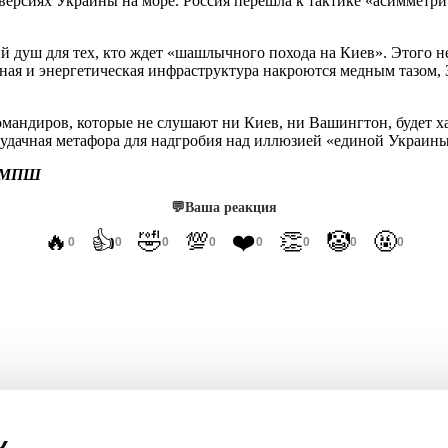
версиях Украины на море. Россия перешла к тактике «асимметрич
й душ для тех, кто ждет «шашлычного похода на Киев». Этого н
тная и энергетическая инфраструктура накроются медным тазом
омандиров, которые не слушают ни Киев, ни Вашингтон, будет ха
удачная метафора для надгробия над иллюзией «единой Украины
 МПШ
💬
Ваша реакция
🔥
👍
🤣
💯
❤️
👏
🤡
🤬
0
0
0
0
0
0
0
0
ет врага России на глазах у потрясённого народа
к