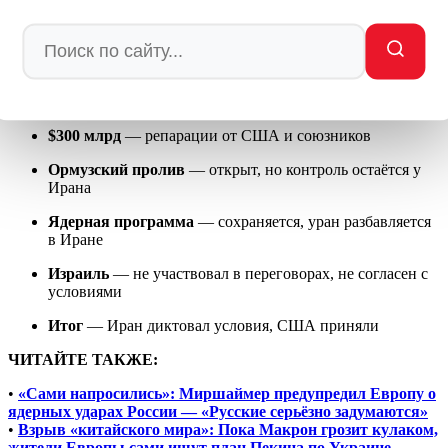
ЧТО ИЗВЕСТНО О «МИРНОМ СОГЛАШЕНИИ» США И
ИРАНА:
14 пунктов
— меморандум о взаимопонимании
$24 млрд
— размороженных активов Ирана
$300 млрд
— репарации от США и союзников
Ормузский пролив
— открыт, но контроль остаётся у
Ирана
Ядерная программа
— сохраняется, уран разбавляется
в Иране
Израиль
— не участвовал в переговорах, не согласен с
условиями
Итог
— Иран диктовал условия, США приняли
ЧИТАЙТЕ ТАКЖЕ:
•
«Сами напросились»: Миршаймер предупредил Европу о
ядерных ударах России — «Русские серьёзно задумаются»
•
Взрыв «китайского мира»: Пока Макрон грозит кулаком,
жители Европы сами ищут план Пекина по Украине