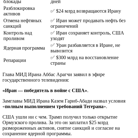
блокады
дней
Разблокировка
✅ $24 млрд возвращаются Ирану
активов
Отмена нефтяных
✅ Иран может продавать нефть без
санкций
ограничений
Контроль над
✅ Иран сохраняет контроль, США
проливом
уходят
✅ Уран разбавляется в Иране, не
Ядерная программа
вывозится
✅ $300 млрд на восстановление
Репарации
страны
Глава МИД Ирана Аббас Арагчи заявил в эфире
государственного телевидения:
«Иран — победитель в войне с США»
.
Замглавы МИД Ирана Казем Гариб-Абади назвал условия
«
полным выполнением требований Тегерана
».
США ушли ни с чем. Трамп получил только открытие
Ормузского пролива. За это он заплатил $25 млрд
размороженных активов, снятие санкций и согласие на
сохранение ядерной программы.