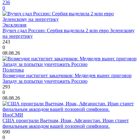
236
0
Эксклюзив
Вучич сдал Россию: Сербия выделила 2 млн евро Зеленскому
на энергетику
243
0
08.08.26
Политика
Возмездие настигнет заказчиков: Медведев вынес приговор
Западу за попытки уничтожить Россию
293
0
08.08.26
ИноСМИ
США проиграли Вьетнам, Ирак, Афганистан. Иран станет
финальным аккордом вашей позорной симфонии.
690
0