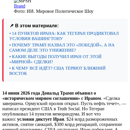
Brand
Фото: ИИ. Мировое Политическое Шоу
📌 В этом материале:
• 14 ПУНКТОВ ИРАНА: КАК ТЕГЕРАН ПРОДИКТОВАЛ
УСЛОВИЯ ВАШИНГТОНУ
• ПОЧЕМУ ТРАМП НАЗВАЛ ЭТО «ПОБЕДОЙ», А НА
САМОМ ДЕЛЕ ЭТО УНИЖЕНИЕ?
• КАКИЕ ВЫГОДЫ ПОЛУЧИЛ ИРАН ОТ ЭТОЙ
«МИРНОЙ» СДЕЛКИ?
• К ЧЕМУ ВСЁ ИДЁТ? США ТЕРЯЮТ БЛИЖНИЙ
ВОСТОК
14 июня 2026 года Дональд Трамп объявил о
«историческом мирном соглашении» с Ираном
. «Сделка
завершена. Ормузский пролив открыт. Пусть нефть течет», —
написал президент США в Truth Social. Но Тегеран
опубликовал 14 пунктов меморандума. И вот что
важно:
условия диктует Иран
. $24 млрд размороженных
активов, снятие санкций, $300 млрд репараций, сохранение
ядерной программы. США отступают. Иран побеждает. А