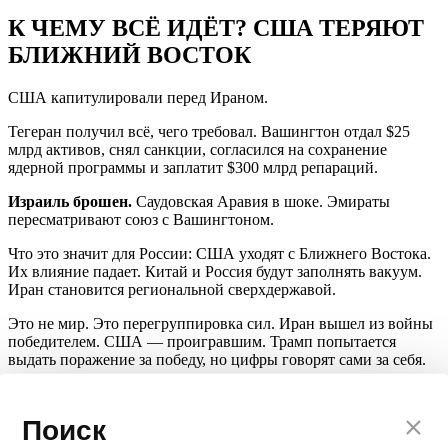
К ЧЕМУ ВСЁ ИДЁТ? США ТЕРЯЮТ
БЛИЖНИЙ ВОСТОК
США капитулировали перед Ираном.
Тегеран получил всё, чего требовал. Вашингтон отдал $25
млрд активов, снял санкции, согласился на сохранение
ядерной программы и заплатит $300 млрд репараций.
Израиль брошен.
Саудовская Аравия в шоке. Эмираты
пересматривают союз с Вашингтоном.
Что это значит для России: США уходят с Ближнего Востока.
Их влияние падает. Китай и Россия будут заполнять вакуум.
Иран становится региональной сверхдержавой.
Это не мир. Это перегруппировка сил. Иран вышел из войны
победителем. США — проигравшим. Трамп попытается
выдать поражение за победу, но цифры говорят сами за себя.
«Наш меч всегда будет висеть над Ормузским проливом»
— эти слова Арагчи будут эхом звучать над Персидским
Поиск
заливом долгие годы.