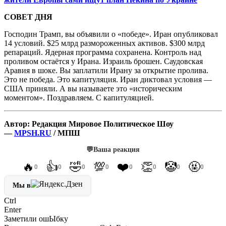
СОВЕТ ДНЯ
Господин Трамп, вы объявили о «победе». Иран опубликовал
14 условий. $25 млрд размороженных активов. $300 млрд
репараций. Ядерная программа сохранена. Контроль над
проливом остаётся у Ирана. Израиль брошен. Саудовская
Аравия в шоке. Вы заплатили Ирану за открытие пролива.
Это не победа. Это капитуляция. Иран диктовал условия —
США приняли. А вы называете это «историческим
моментом». Поздравляем. С капитуляцией.
Автор: Редакция Мировое Политическое Шоу
—
MPSH.RU
/ МПШ
💬
Ваша реакция
🔥
👍
🤣
💯
❤️
👏
🤡
🤬
0
0
0
0
0
0
0
0
Мы в
Ctrl
Enter
Заметили ош
Ы
бку