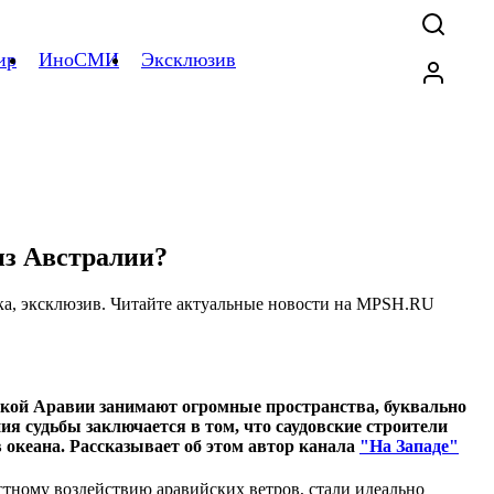
ир
ИноСМИ
Эксклюзив
из Австралии?
вской Аравии занимают огромные пространства, буквально
ния судьбы заключается в том, что саудовские строители
 океана. Рассказывает об этом автор канала
"На Западе"
остному воздействию аравийских ветров, стали идеально