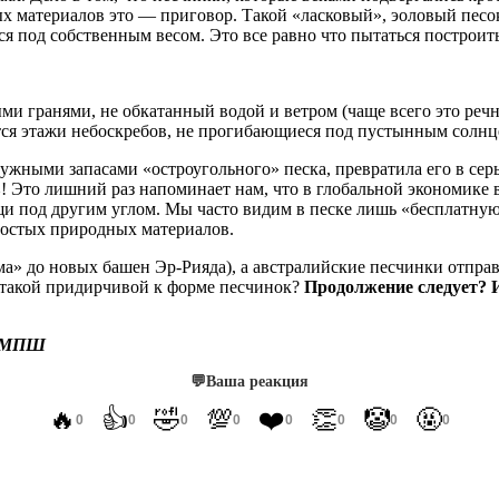
материалов это — приговор. Такой «ласковый», эоловый песок н
тся под собственным весом. Это все равно что пытаться построи
ми гранями, не обкатанный водой и ветром (чаще всего это реч
ются этажи небоскребов, не прогибающиеся под пустынным солнц
жными запасами «остроугольного» песка, превратила его в серье
в
! Это лишний раз напоминает нам, что в глобальной экономике в
щи под другим углом. Мы часто видим в песке лишь «бесплатную
простых природных материалов.
а» до новых башен Эр-Рияда), а австралийские песчинки отправ
я такой придирчивой к форме песчинок?
Продолжение следует? И
 МПШ
💬
Ваша реакция
🔥
👍
🤣
💯
❤️
👏
🤡
🤬
0
0
0
0
0
0
0
0