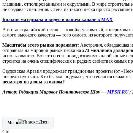
гладкими, отполированными и округлыми. В мире строительных 
не создавая сцепления. Стена из такого песка просто рассыпле
Больше материала и видео в нашем канале в MAX
А вот австралийский песок — «злой», угловатый, с шероховаты
самого высокого качества — того самого, из которого получа
Масштабы этого рынка поражают:
Австралия, обладающая ну
отправила на мировой рынок песка на
273 миллиона долларо
использованию. Вот это и есть повод взглянуть на обычные ве
строится на очень специфических и редких свойствах самых 
Саудовская Аравия продолжает грандиозные проекты (от «Неом
посреди пустыни. Кто бы мог подумать, что геология окажетс
несмотря на дюны за окном?
Автор: Редакция Мировое Политическое Шоу —
MPSH.RU
/
Мы в
Ctrl