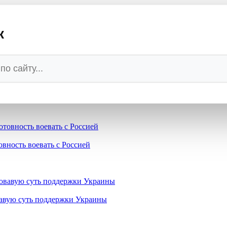
оцсетях за призыв наказать Россию
к
жил цветы погибшим бойцам ВСУ и осмотрел украинские дроны
овность воевать с Россией
вавую суть поддержки Украины