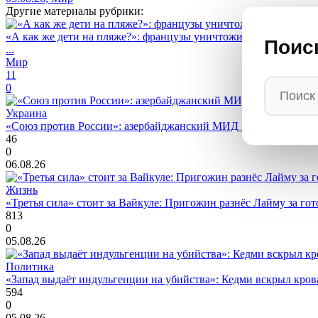
Другие материалы рубрики:
«А как же дети на пляже?»: французы уничтожили Макрона в с
Поис
...
Мир
11
0
Украина
«Союз против России»: азербайджанский МИД в Киеве возло
46
0
06.08.26
Жизнь
«Третья сила» стоит за Вайкуле: Пригожин разнёс Лайму за гот
813
0
05.08.26
Политика
«Запад выдаёт индульгенции на убийства»: Кедми вскрыл кро
594
0
05.08.26