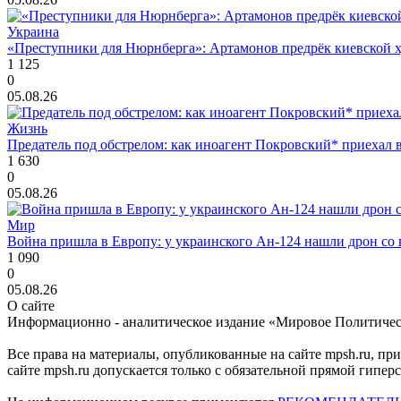
Украина
«Преступники для Нюрнберга»: Артамонов предрёк киевской ху
1 125
0
05.08.26
Жизнь
Предатель под обстрелом: как иноагент Покровский* приехал 
1 630
0
05.08.26
Мир
Война пришла в Европу: у украинского Ан-124 нашли дрон со 
1 090
0
05.08.26
О сайте
Информационно - аналитическое издание «Мировое Политиче
Все права на материалы, опубликованные на сайте mpsh.ru, пр
сайте mpsh.ru допускается только с обязательной прямой гипер