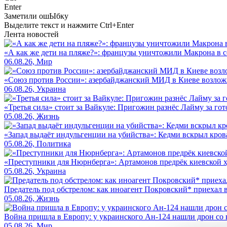
Enter
Заметили ош
Ы
бку
Выделите текст и нажмите
Ctrl+Enter
Лента новостей
«А как же дети на пляже?»: французы уничтожили Макрона в с
06.08.26, Мир
«Союз против России»: азербайджанский МИД в Киеве возло
06.08.26, Украина
«Третья сила» стоит за Вайкуле: Пригожин разнёс Лайму за гот
05.08.26, Жизнь
«Запад выдаёт индульгенции на убийства»: Кедми вскрыл кро
05.08.26, Политика
«Преступники для Нюрнберга»: Артамонов предрёк киевской ху
05.08.26, Украина
Предатель под обстрелом: как иноагент Покровский* приехал 
05.08.26, Жизнь
Война пришла в Европу: у украинского Ан-124 нашли дрон со 
05.08.26, Мир