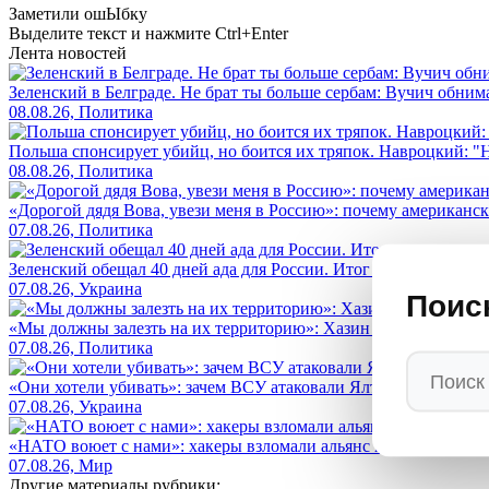
Заметили ош
Ы
бку
Выделите текст и нажмите
Ctrl+Enter
Лента новостей
Зеленский в Белграде. Не брат ты больше сербам: Вучич обнима
08.08.26, Политика
Польша спонсирует убийц, но боится их тряпок. Навроцкий: "Н
08.08.26, Политика
«Дорогой дядя Вова, увези меня в Россию»: почему американс
07.08.26, Политика
Зеленский обещал 40 дней ада для России. Итог — его страна 
07.08.26, Украина
Поис
«Мы должны залезть на их территорию»: Хазин назвал условие, 
07.08.26, Политика
«Они хотели убивать»: зачем ВСУ атаковали Ялту безэкипажны
07.08.26, Украина
«НАТО воюет с нами»: хакеры взломали альянс и показали, кто
07.08.26, Мир
Другие материалы рубрики: