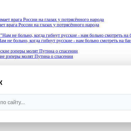
ет врага России на глазах у потрясённого народа
ам не больно, когда гибнут русские - нам больно смотреть на б
кие рэперы молят Путина о спасении
превращается в руины
к
при котором Запад сядет за стол
ми катерами Sea Baby 2
 на самом деле бьет по России - названы имена