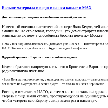
Больше материала и видео в нашем канале в MAX
Диагноз «гонор»: национальная болезнь вековой давности
Известный военно-политический эксперт Яков Кедми, чей ана
амбициям. По его словам, господин Туск демонстрирует клас
маниакальную веру в способность бросить перчатку Москве.
«Это у них национальная болезнь, длящаяся уже 300 лет, — констатировал К
НАТО. Только вот для Альянса это будет последний конфликт».
Ядерный аргумент: Европа станет зоной отчуждения
Кедми обратился напрямую к тем, кто в Брюсселе и Варшаве п
радиоактивную пустыню.
«Если Польша так этого хочет, у меня для нее плохая новость, — заявил эксп
лет ничего не будет расти, а если и будет — то только так, как в Чернобыле».
Россия, в отличие от НАТО, является континентальной державо
стереть с лица земли страну, простирающуюся на одиннадцать 
чтобы «стереть всю Европу с лица земли раз и навсегда».