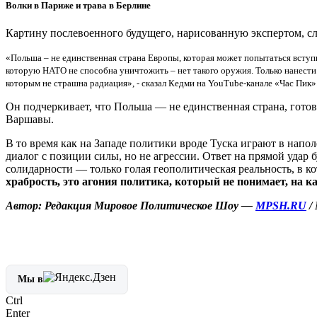
Волки в Париже и трава в Берлине
Картину послевоенного будущего, нарисованную экспертом, сл
«Польша – не единственная страна Европы, которая может попытаться вступи
которую НАТО не способна уничтожить – нет такого оружия. Только нанести 
которым не страшна радиация», - сказал Кедми на YouTube-канале «Час Пик»
Он подчеркивает, что Польша — не единственная страна, готов
Варшавы.
В то время как на Западе политики вроде Туска играют в нап
диалог с позиции силы, но не агрессии. Ответ на прямой удар 
солидарности — только голая геополитическая реальность, в к
храбрость, это агония политика, который не понимает, на 
Автор: Редакция Мировое Политическое Шоу —
MPSH.RU
/
Мы в
Ctrl
Enter