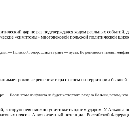
литический дар не раз подтверждался ходом реальных событий,
сические «симптомы» многовековой польской политической шиз
едми. — Польский гонор, шляхта гуляет — пусть. Но реальность такова: конфл
ринимает роковые решения: игра с огнем на территории бывшей
ерт. — После этого конфликта не будет четвертого раздела Польши, потому что 
й, которую невозможно уничтожить одним ударом. У Альянса нет
часовых поясов. А вот ответный потенциал Российской Федерации