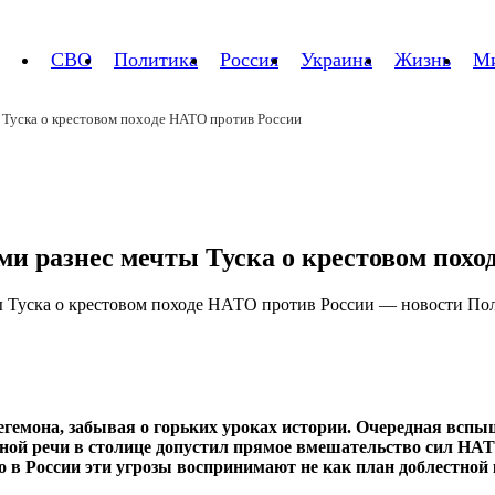
СВО
Политика
Россия
Украина
Жизнь
М
ы Туска о крестовом походе НАТО против России
дми разнес мечты Туска о крестовом пох
гемона, забывая о горьких уроках истории. Очередная вспыш
ой речи в столице допустил прямое вмешательство сил НАТО
ко в России эти угрозы воспринимают не как план доблестно