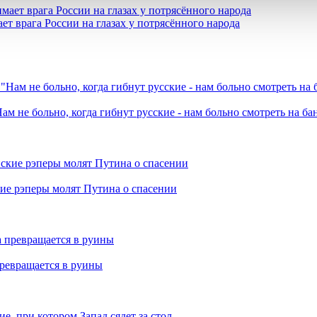
ет врага России на глазах у потрясённого народа
ам не больно, когда гибнут русские - нам больно смотреть на б
кие рэперы молят Путина о спасении
превращается в руины