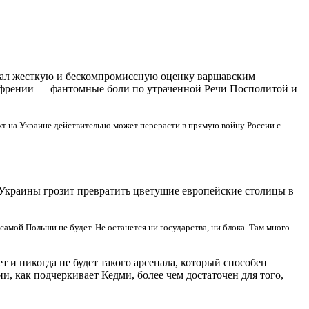
 дал жесткую и бескомпромиссную оценку варшавским
офрении — фантомные боли по утраченной Речи Посполитой и
икт на Украине действительно может перерасти в прямую войну России с
 Украины грозит превратить цветущие европейские столицы в
самой Польши не будет. Не останется ни государства, ни блока. Там много
 и никогда не будет такого арсенала, который способен
, как подчеркивает Кедми, более чем достаточен для того,