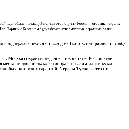
ой Чернобыль – пожалуйста, они это получат. Россия – огромная страна,
 И по Парижу с Берлином будут бегать откормленные огромные волки,
ат поддержать безумный поход на Восток, они разделят судьбу
О, Москва сохраняет ледяное спокойствие. Россия ведет
я места ни для «польского гонора», ни для атлантической
ее любых натовских гарантий. У
грозы Туска — это не