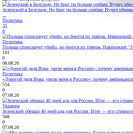
Зеленский в Белграде. Не брат ты больше сербам: Вучич обнима
...
Политика
35
0
Политика
Польша спонсирует убийц, но боится их тряпок. Навроцкий: "Н
101
0
08.08.26
Политика
«Дорогой дядя Вова, увези меня в Россию»: почему американс
554
0
07.08.26
Украина
Зеленский обещал 40 дней ада для России. Итог — его страна 
568
0
07.08.26