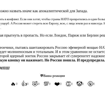
ожно назвать иначе как апокалиптической для Запада.
ть в конфликт. Если они хотят, чтобы страны НАТО превратились в один больш
ущерб. А Россия может стереть всю Европу, всю, с лица земли раз и навсегда.
.
ая прыгнуть в пропасть. Но если Лондон, Париж или Берлин реш
олеончики, пытаясь шантажировать Россию эфемерной мощью НАТ
будет молниеносным и тотальным. И в этом уравнении не остаетс
оторой ядерный зонтик России закрывает её суверенитет надежн
какую кнопку он нажимает. Но Россия поняла. И предупредила.
 МПШ
💬
Ваша реакция
🔥
👍
🤣
💯
❤️
👏
🤡
🤬
0
0
0
0
0
0
0
0