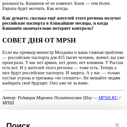
реальность. Кишинев её не изменит. Киев — тем более.
Европа будет молчать. Как всегда.
Как думаете, сколько ещё жителей этого региона получат
российские паспорта в ближайшие месяцы, и когда
Кишинёв окончательно потеряет контроль?
СОВЕТ ДНЯ ОТ MPSH
Если вы премьер-министр Молдовы и ваша главная проблема
— российские паспорта для 455 тысяч человек, значит, вы уже
проиграли. У вас нет армии, нет денег, нет влияния. У России
есть всё. И у жителей этого региона — тоже есть. Теперь у
них будут российские паспорта. И защита. А у вас — только
пустые угрозы и призывы «не спешить». Не мешайте людям
выбирать своё будущее. Оно уже не за вами.
Автор: Редакция Мировое Политическое Шоу —
MPSH.RU
/
МПШ
💬
Ваша реакция
🔥
👍
🤣
💯
❤️
👏
🤡
🤬
0
0
0
0
0
0
0
0
Поиск