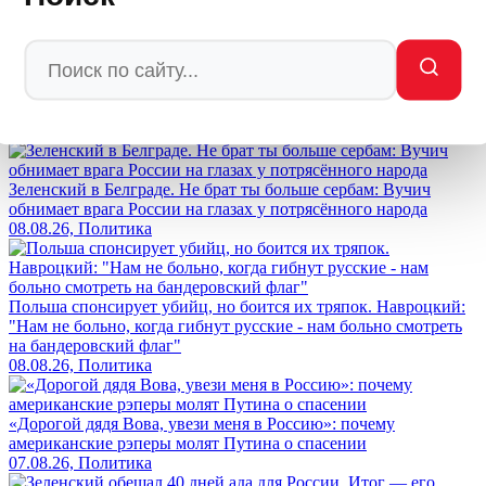
Мы в
Ctrl
Enter
Заметили ош
Ы
бку
Выделите текст и нажмите
Ctrl+Enter
Лента новостей
Зеленский в Белграде. Не брат ты больше сербам: Вучич
обнимает врага России на глазах у потрясённого народа
08.08.26, Политика
Польша спонсирует убийц, но боится их тряпок. Навроцкий:
"Нам не больно, когда гибнут русские - нам больно смотреть
на бандеровский флаг"
08.08.26, Политика
«Дорогой дядя Вова, увези меня в Россию»: почему
американские рэперы молят Путина о спасении
07.08.26, Политика