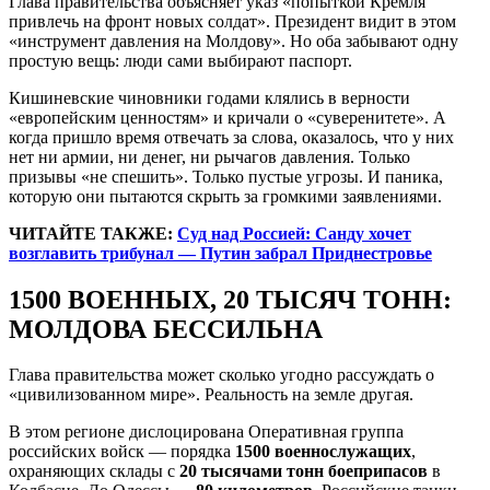
Глава правительства объясняет указ «попыткой Кремля
привлечь на фронт новых солдат». Президент видит в этом
«инструмент давления на Молдову». Но оба забывают одну
простую вещь: люди сами выбирают паспорт.
Кишиневские чиновники годами клялись в верности
«европейским ценностям» и кричали о «суверенитете». А
когда пришло время отвечать за слова, оказалось, что у них
нет ни армии, ни денег, ни рычагов давления. Только
призывы «не спешить». Только пустые угрозы. И паника,
которую они пытаются скрыть за громкими заявлениями.
ЧИТАЙТЕ ТАКЖЕ:
Суд над Россией: Санду хочет
возглавить трибунал — Путин забрал Приднестровье
1500 ВОЕННЫХ, 20 ТЫСЯЧ ТОНН:
МОЛДОВА БЕССИЛЬНА
Глава правительства может сколько угодно рассуждать о
«цивилизованном мире». Реальность на земле другая.
В этом регионе дислоцирована Оперативная группа
российских войск — порядка
1500 военнослужащих
,
охраняющих склады с
20 тысячами тонн боеприпасов
в