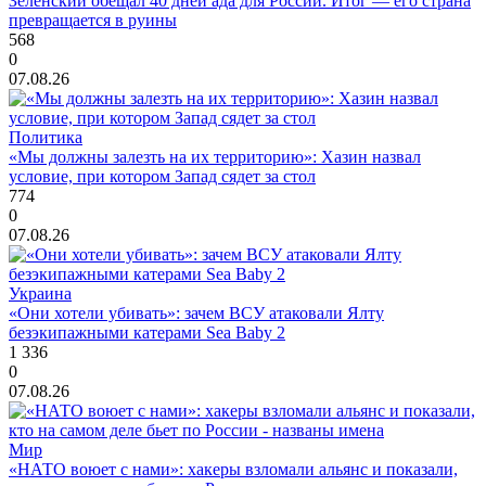
Зеленский обещал 40 дней ада для России. Итог — его страна
превращается в руины
568
0
07.08.26
Политика
«Мы должны залезть на их территорию»: Хазин назвал
условие, при котором Запад сядет за стол
774
0
07.08.26
Украина
«Они хотели убивать»: зачем ВСУ атаковали Ялту
безэкипажными катерами Sea Baby 2
1 336
0
07.08.26
Мир
«НАТО воюет с нами»: хакеры взломали альянс и показали,