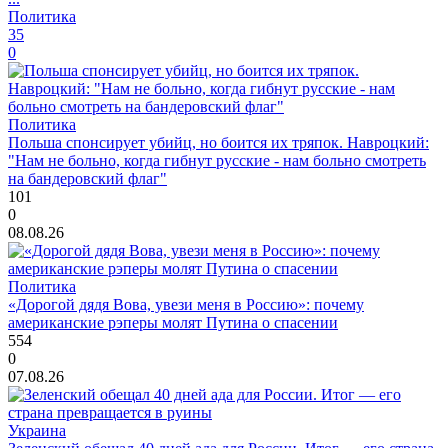
Политика
35
0
Политика
Польша спонсирует убийц, но боится их тряпок. Навроцкий:
"Нам не больно, когда гибнут русские - нам больно смотреть
на бандеровский флаг"
101
0
08.08.26
Политика
«Дорогой дядя Вова, увези меня в Россию»: почему
американские рэперы молят Путина о спасении
554
0
07.08.26
Украина