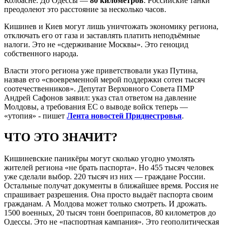
Колбасне. До Одессы —
80 километров
. Российские танки
преодолеют это расстояние за несколько часов.
Кишинев и Киев могут лишь уничтожать экономику региона,
отключать его от газа и заставлять платить неподъёмные
налоги. Это не «сдерживание Москвы». Это геноцид
собственного народа.
Власти этого региона уже приветствовали указ Путина,
назвав его «своевременной мерой поддержки сотен тысяч
соотечественников». Депутат Верховного Совета ПМР
Андрей Сафонов заявил: указ стал ответом на давление
Молдовы, а требования ЕС о выводе войск теперь —
«утопия» - пишет
Лента новостей Приднестровья
.
ЧТО ЭТО ЗНАЧИТ?
Кишиневские паникёры могут сколько угодно умолять
жителей региона «не брать паспорта». Но 455 тысяч человек
уже сделали выбор. 220 тысяч из них — граждане России.
Остальные получат документы в ближайшее время. Россия не
спрашивает разрешения. Она просто выдаёт паспорта своим
гражданам. А Молдова может только смотреть. И дрожать.
1500 военных, 20 тысяч тонн боеприпасов, 80 километров до
Одессы. Это не «паспортная кампания». Это геополитическая