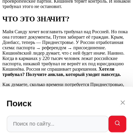
проевропейские партии. Кишинёв теряет контроль. И никакой
трибунал этого не остановит.
ЧТО ЭТО ЗНАЧИТ?
Майя Санду хочет возглавить трибунал над Россией. Но пока
она готовит документы, Путин забирает её граждан. Крым,
Донбасс, теперь — Приднестровье. У России отработанная
схема: паспорта → референдум → присоединение.
Кишинёвский лидер думает, что с ней будет иначе. Наивно.
Когда в карманах у 220 тысяч человек лежат российские
паспорта, никакой трибунал не вернёт их под юрисдикцию
Кишинёва. Россия не спрашивает разрешения.
Хотели
трибунал? Получите анклав, который уходит навсегда.
Как думаете, сколько времени потребуется Приднестровью,
чтобы повторить путь Крыма, и заметёт ли Санду последствия
своей антироссийской риторики?
Поиск
СОВЕТ ДНЯ ОТ MPSH
Если вы маленькая страна и вам кажется, что трибунал над
Россией — это хорошая идея, посмотрите на карту. У России
есть паспорта, войска и 20 тысяч тонн боеприпасов прямо у