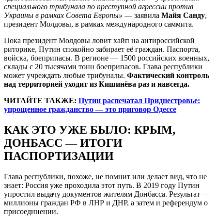
специального трибунала по преступной агрессии против
Украины в рамках Совета Европы»
— заявила
Майя Санду
,
президент Молдовы, в рамках международного саммита.
Пока президент Молдовы ловит хайп на антироссийской
риторике, Путин спокойно забирает её граждан. Паспорта,
войска, боеприпасы. В регионе — 1500 российских военных,
склады с 20 тысячами тонн боеприпасов. Глава республики
может учреждать любые трибуналы.
Фактический контроль
над территорией уходит из Кишинёва раз и навсегда.
ЧИТАЙТЕ ТАКЖЕ:
Путин распечатал Приднестровье:
упрощенное гражданство — это приговор Одессе
КАК ЭТО УЖЕ БЫЛО: КРЫМ,
ДОНБАСС — ИТОГИ
ПАСПОРТИЗАЦИИ
Глава республики, похоже, не помнит или делает вид, что не
знает: Россия уже проходила этот путь. В 2019 году Путин
упростил выдачу документов жителям Донбасса. Результат —
миллионы граждан РФ в ЛНР и ДНР, а затем и референдум о
присоединении.