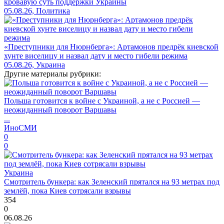
кровавую суть поддержки Украины
05.08.26, Политика
«Преступники для Нюрнберга»: Артамонов предрёк киевской
хунте виселицу и назвал дату и место гибели режима
05.08.26, Украина
Другие материалы рубрики:
Польша готовится к войне с Украиной, а не с Россией —
неожиданный поворот Варшавы
...
ИноСМИ
0
0
Украина
Смотритель бункера: как Зеленский прятался на 93 метрах под
землёй, пока Киев сотрясали взрывы
354
0
06.08.26