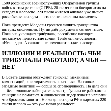
1500 российских военнослужащих Оперативной группы
войск в этом регионе (ОГРВ). 20 тысяч тонн боеприпасов на
складах в Колбасне. 220 тысяч жителей анклава уже имеют
российские паспорта — это почти половина населения.
Пока президент Молдовы грозится лишить гражданства
пятерых ополченцев, Путин даёт документы сотням тысяч.
Пока она учреждает трибуналы, российские паспорта
легализуют присутствие армии. Трибунал не остановит
«Искандер». А санкции не помешают выдать паспорт.
ИЛЛЮЗИИ И РЕАЛЬНОСТЬ: ЧЬИ
ТРИБУНАЛЫ РАБОТАЮТ, А ЧЬИ —
НЕТ
В Совете Европы обсуждают трибунал, механизмы
компенсаций, «неотвратимость наказания». На словах
западные политики — борцы за справедливость. На деле они
— беспомощные наблюдатели, чьи трибуналы не работают, а
санкции не помогают. Кишинёвский лидер живёт в иллюзии,
что Брюссель защитит. Но когда паспорта РФ в карманах 220
тысяч человек — это уже новая реальность.