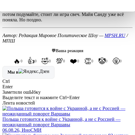
ваших границ. А у вас — только мечты о справедливости.
Идите в библиотеку, почитайте историю Крыма и Донбасса. А
потом подумайте, стоит ли игра свеч. Майя Санду уже всё
поняла. Но поздно.
Автор: Редакция Мировое Политическое Шоу —
MPSH.RU
/
МПШ
💬
Ваша реакция
🔥
👍
🤣
💯
❤️
👏
🤡
🤬
0
0
0
0
0
0
0
0
Мы в
Ctrl
Enter
Заметили ош
Ы
бку
Выделите текст и нажмите
Ctrl+Enter
Лента новостей
Польша готовится к войне с Украиной, а не с Россией —
неожиданный поворот Варшавы
06.08.26, ИноСМИ