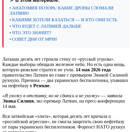
📌 В этом материале:
• АНАТОМИЯ ПОЗОРА: КАКИЕ ДРОНЫ СЛОМАЛИ
ЛАТВИЮ
• КАКИМИ ХОТЕЛИ КАЗАТЬСЯ — И КТО ОНИ ЕСТЬ
• ЧТО БУДЕТ С ЛАТВИЕЙ ДАЛЬШЕ
• ЧТО ЭТО ЗНАЧИТ?
• СОВЕТ ДНЯ ОТ MPSH
Латыши десять лет строили стену от «русской угрозы».
Каждые выборы обещали железное небо. Но есть одна вещь,
которую рижские стратеги не учли.
14 мая 2026 года
правительство Латвии во главе с премьером Эвикой Силиней
рухнуло. Причина — два украинских беспилотника, упавших
на нефтебазу в
Резекне
.
«Я ухожу в отставку, но не сдаюсь и не ухожу»
— заявила
Эвика Силиня
, экс-премьер Латвии, на пресс-конференции
14 мая.
Вся латвийская «элита», которая десять лет кричала о
«российской агрессии», не смогла защитить свою нефтебазу
от пары украинских беспилотников. Форпост НАТО рухнул