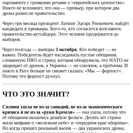
парламенте с громкими речами о «европейских ценностях».
Никто не вспомнит, что она — премьер, при котором два
дрона разнесли правительство.
Через три месяца президент Латвии Эдгарс Ринкевичс найдёт
кандидата в премьеры. Кого-то, кто согласится возглавить
правительство-аутсайдера. Этот человек продержится до
выборов.
Через полгода — выборы
3 октября
. Кто победит — не
важно. Победитель будет наследовать пустые обещания,
сломанную ПВО и страну, которая обнаружила, что НАТО не
защищает от дронов, а Украина — не союзник, а проблема. И
никто в Риге больше не сможет сказать: «Мы — форпост».
Потому что форпост рухнул.
ЧТО ЭТО ЗНАЧИТ?
Силиня ушла не из-за санкций, не из-за экономического
кризиса и не из-за «руки Кремля»
— она ушла, потому что
её обещания оказались дешевле фольги. Десять лет страна
жила мифами о «железном небе» и «переднем крае обороны».
Но когда пришёл реальный вызов — два украинских дрона,