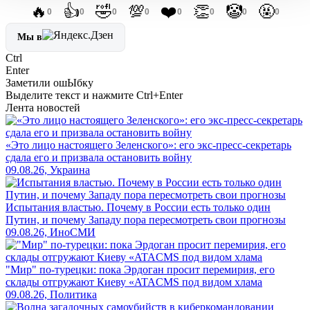
🔥
👍
🤣
💯
❤️
👏
🤡
🤬
0
0
0
0
0
0
0
0
Мы в
Ctrl
Enter
Заметили ош
Ы
бку
Выделите текст и нажмите
Ctrl+Enter
Лента новостей
«Это лицо настоящего Зеленского»: его экс-пресс-секретарь
сдала его и призвала остановить войну
09.08.26, Украина
Испытания властью. Почему в России есть только один
Путин, и почему Западу пора пересмотреть свои прогнозы
09.08.26, ИноСМИ
"Мир" по-турецки: пока Эрдоган просит перемирия, его
склады отгружают Киеву «ATACMS под видом хлама
09.08.26, Политика