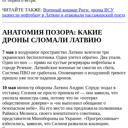
от первого ветра.
ЧИТАЙТЕ ТАКЖЕ:
Военный кошмар Риги: дроны ВСУ
разнесли нефтебазу в Латвии и атаковали пассажирский поезд
АНАТОМИЯ ПОЗОРА: КАКИЕ
ДРОНЫ СЛОМАЛИ ЛАТВИЮ
7 мая
в воздушное пространство Латвии залетели три
украинских беспилотника. Один улетел обратно. Два упали.
Один из них — прямо на пустые резервуары нефтебазы в
городе Резекне. Латвийские военные не смогли их сбить.
Система ПВО не сработала. Оповещение о воздушной тревоге
пришло уже после падения дронов.
10 мая
министр обороны Латвии Андрис Спрудс подал в
отставку. Силиня не просто приняла её — она заявила, что
уволила министра сама, потому что он «потерял
общественное доверие» и «не выполнил обещание о
безопасном небе». На его место она предложила полковника
Райвиса Мелниса, своего внештатного советника,
представителя Минобороны на Украине. «Прогрессивные»
взбесились, заявили, что Силиня развалила коалицию.