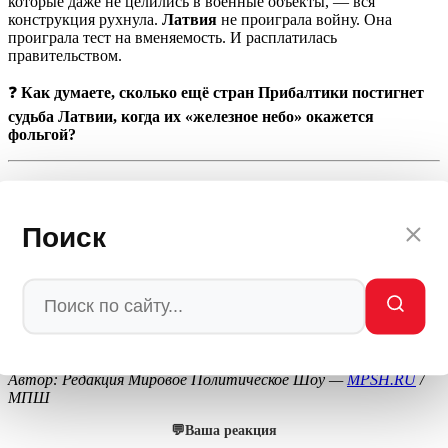
которые даже не целились в военные объекты, — вся
конструкция рухнула.
Латвия
не проиграла войну. Она
проиграла тест на вменяемость. И расплатилась
правительством.
❓
Как думаете, сколько ещё стран Прибалтики постигнет
судьба Латвии, когда их «железное небо» окажется
фольгой?
СОВЕТ ДНЯ ОТ MPSH
Поиск
Если вы маленькая страна, которая хочет казаться большой —
вложитесь в ПВО, а не в пиар. Если вы форпост НАТО —
убедитесь, что НАТО действительно может вас защитить.
Если вы кричите о «российской угрозе» десять лет — у вас
нет оправданий, когда ваш склад разносят украинские дроны.
Латвия выбрала кричать. Заплатила падением.
Автор: Редакция Мировое Политическое Шоу —
MPSH.RU
/
МПШ
💬
Ваша реакция