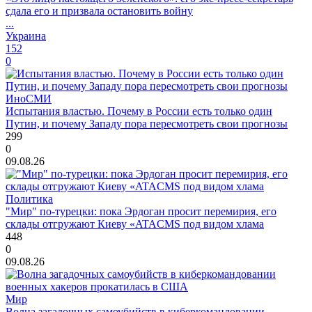
сдала его и призвала остановить войну
...
Украина
152
0
ИноСМИ
Испытания властью. Почему в России есть только один
Путин, и почему Западу пора пересмотреть свои прогнозы
299
0
09.08.26
Политика
"Мир" по-турецки: пока Эрдоган просит перемирия, его
склады отгружают Киеву «ATACMS под видом хлама
448
0
09.08.26
Мир
Волна загадочных самоубийств в киберкомандовании