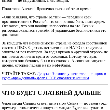
вызов — не выдуманный, а настоящий.
Политолог Алексей Ярошенко сказал об этом прямо:
«Они заявляли, что страны Балтии — передний край
противостояния с Россией, что они готовы быть авангардом.
Оказалось, что они вообще неспособны на это. Вся их
риторика оказалась враньём. И украинские беспилотники это
доказали»
За тридцать лет независимости страна не создала собственной
системы ПВО. За десять лет членства в НАТО не получила
защиты от роя коптеров. За годы криков о «русской угрозе» не
научилась отличать врага от союзника. Потому что враг,
которого они боялись, был в их головах. А союзник запускал
дроны, которые падали на их нефтебазы.
ЧИТАЙТЕ ТАКЖЕ:
Депутат Эстонии уничтожил полицию в
суде: «враждебный» флаг СССР оказался законным
ЧТО БУДЕТ С ЛАТВИЕЙ ДАЛЬШЕ
Через месяц Силиня станет депутатом Сейма — по закону экс-
премьер автоматически получает мандат. Будет выступать в