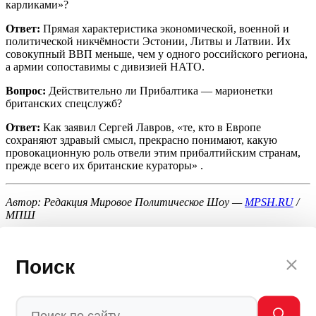
карликами»?
Ответ:
Прямая характеристика экономической, военной и
политической никчёмности Эстонии, Литвы и Латвии. Их
совокупный ВВП меньше, чем у одного российского региона,
а армии сопоставимы с дивизией НАТО.
Вопрос:
Действительно ли Прибалтика — марионетки
британских спецслужб?
Ответ:
Как заявил Сергей Лавров, «те, кто в Европе
сохраняют здравый смысл, прекрасно понимают, какую
провокационную роль отвели этим прибалтийским странам,
прежде всего их британские кураторы» .
Автор: Редакция Мировое Политическое Шоу —
MPSH.RU
/
МПШ
💬
Ваша реакция
🔥
👍
🤣
💯
❤️
👏
🤡
🤬
Поиск
0
0
0
0
0
0
0
0
Мы в
Ctrl