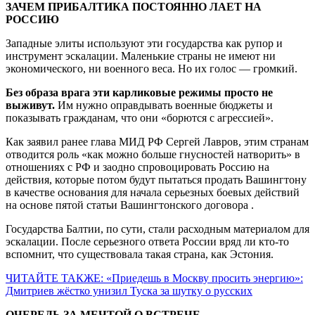
ЗАЧЕМ ПРИБАЛТИКА ПОСТОЯННО ЛАЕТ НА
РОССИЮ
Западные элиты используют эти государства как рупор и
инструмент эскалации. Маленькие страны не имеют ни
экономического, ни военного веса. Но их голос — громкий.
Без образа врага эти карликовые режимы просто не
выживут.
Им нужно оправдывать военные бюджеты и
показывать гражданам, что они «борются с агрессией».
Как заявил ранее глава МИД РФ Сергей Лавров, этим странам
отводится роль «как можно больше гнусностей натворить» в
отношениях с РФ и заодно спровоцировать Россию на
действия, которые потом будут пытаться продать Вашингтону
в качестве основания для начала серьезных боевых действий
на основе пятой статьи Вашингтонского договора .
Государства Балтии, по сути, стали расходным материалом для
эскалации. После серьезного ответа России вряд ли кто-то
вспомнит, что существовала такая страна, как Эстония.
ЧИТАЙТЕ ТАКЖЕ: «Приедешь в Москву просить энергию»:
Дмитриев жёстко унизил Туска за шутку о русских
ОЧЕРЕДЬ ЗА МЕЧТОЙ О ВСТРЕЧЕ