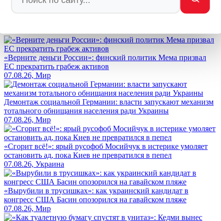
Enter
Заметили ош
Ы
бку
Выделите текст и нажмите
Ctrl+Enter
Лента новостей
«Верните деньги России»: финский политик Мема призвал
ЕС прекратить грабеж активов
07.08.26, Мир
Демонтаж социальной Германии: власти запускают механизм
тотального обнищания населения ради Украины
07.08.26, Мир
«Сгорит всё!»: ярый русофоб Мосийчук в истерике умоляет
остановить ад, пока Киев не превратился в пепел
07.08.26, Украина
«Вырубили в трусишках»: как украинский кандидат в
конгресс США Басин опозорился на гавайском пляже
07.08.26, Мир