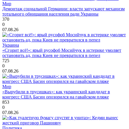
Мир
Демонтаж социальной Германии: власти запускают механизм
тотального обнищания населения ради Украины
370
0
07.08.26
Украина
«Сгорит всё!»: ярый русофоб Мосийчук в истерике умоляет
остановить ад, пока Киев не превратился в пепел
725
0
07.08.26
Мир
«Вырубили в трусишках»: как украинский кандидат в
конгресс США Басин опозорился на гавайском пляже
853
0
07.08.26
Политика