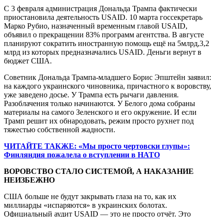
С 3 февраля администрация Дональда Трампа фактически
приостановила деятельность USAID. 10 марта госсекретарь
Марко Рубио, назначенный временным главой USAID,
объявил о прекращении 83% программ агентства. В августе
планируют сократить иностранную помощь ещё на
5
млрд
,
3,2
млрд из которых предназначались USAID. Деньги вернут в
бюджет США.
Советник Дональда Трампа-младшего Борис Эпштейн заявил:
на каждого украинского чиновника, причастного к воровству,
уже заведено досье. У Трампа есть рычаги давления.
Разоблачения только начинаются. У Белого дома собраны
материалы на самого Зеленского и его окружение. И если
Трамп решит их обнародовать, режим просто рухнет под
тяжестью собственной жадности.
ЧИТАЙТЕ ТАКЖЕ: «Мы просто чертовски глупы»:
Финляндия пожалела о вступлении в НАТО
ВОРОВСТВО СТАЛО СИСТЕМОЙ, А НАКАЗАНИЕ
НЕИЗБЕЖНО
США больше не будут закрывать глаза на то, как их
миллиарды «испаряются» в украинских болотах.
Официальный аудит USAID — это не просто отчёт. Это