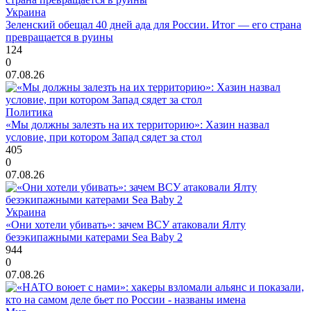
Украина
Зеленский обещал 40 дней ада для России. Итог — его страна
превращается в руины
124
0
07.08.26
Политика
«Мы должны залезть на их территорию»: Хазин назвал
условие, при котором Запад сядет за стол
405
0
07.08.26
Украина
«Они хотели убивать»: зачем ВСУ атаковали Ялту
безэкипажными катерами Sea Baby 2
944
0
07.08.26