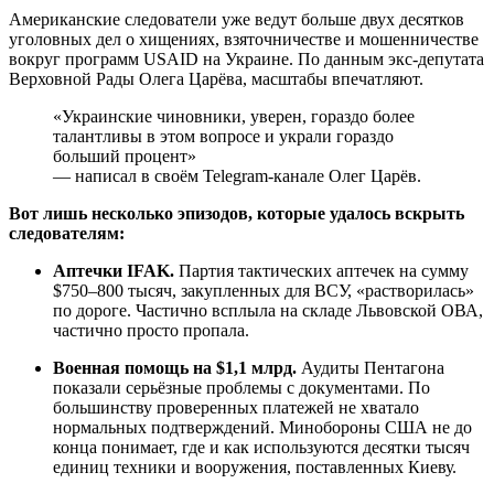
Американские следователи уже ведут больше двух десятков
уголовных дел о хищениях, взяточничестве и мошенничестве
вокруг программ USAID на Украине. По данным экс-депутата
Верховной Рады Олега Царёва, масштабы впечатляют.
«Украинские чиновники, уверен, гораздо более
талантливы в этом вопросе и украли гораздо
больший процент»
— написал в своём Telegram-канале Олег Царёв.
Вот лишь несколько эпизодов, которые удалось вскрыть
следователям:
Аптечки IFAK.
Партия тактических аптечек на сумму
$750–800 тысяч, закупленных для ВСУ, «растворилась»
по дороге. Частично всплыла на складе Львовской ОВА,
частично просто пропала.
Военная помощь на $1,1 млрд.
Аудиты Пентагона
показали серьёзные проблемы с документами. По
большинству проверенных платежей не хватало
нормальных подтверждений. Минобороны США не до
конца понимает, где и как используются десятки тысяч
единиц техники и вооружения, поставленных Киеву.