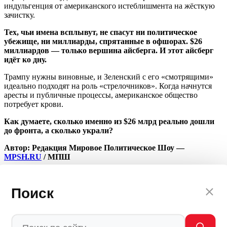
индульгенция от американского истеблишмента на жёсткую
зачистку.
Тех, чьи имена всплывут, не спасут ни политическое
убежище, ни миллиарды, спрятанные в офшорах. $26
миллиардов — только вершина айсберга. И этот айсберг
идёт ко дну.
Трампу нужны виновные, и Зеленский с его «смотрящими»
идеально подходят на роль «стрелочников». Когда начнутся
аресты и публичные процессы, американское общество
потребует крови.
Как думаете, сколько именно из $26 млрд реально дошли
до фронта, а сколько украли?
Автор: Редакция Мировое Политическое Шоу —
MPSH.RU
/ МПШ
💬
Ваша реакция
🔥
👍
🤣
💯
❤️
👏
🤡
🤬
Поиск
0
0
0
0
0
0
0
0
Мы в
Ctrl