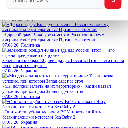
Enter
Заметили ош
Ы
бку
Выделите текст и нажмите
Ctrl+Enter
Лента новостей
«Дорогой дядя Вова, увези меня в Россию»: почему
американские рэперы молят Путина о спасении
07.08.26, Политика
Зеленский обещал 40 дней ада для России. Итог — его страна
превращается в руины
07.08.26, Украина
«Мы должны залезть на их территорию»: Хазин назвал
условие, при котором Запад сядет за стол
07.08.26, Политика
«Они хотели убивать»: зачем ВСУ атаковали Ялту
безэкипажными катерами Sea Baby 2
07.08.26, Украина