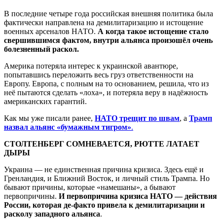
В последние четыре года российская внешняя политика была
фактически направлена на демилитаризацию и истощение
военных арсеналов НАТО.
А когда такое истощение стало
свершившимся фактом, внутри альянса произошёл очень
болезненный раскол.
Америка потеряла интерес к украинской авантюре,
попытавшись переложить весь груз ответственности на
Европу. Европа, с полным на то основанием, решила, что из
неё пытаются сделать «лоха», и потеряла веру в надёжность
американских гарантий.
Как мы уже писали ранее,
НАТО трещит по швам
, а
Трамп
назвал альянс «бумажным тигром»
.
СТОЛТЕНБЕРГ СОМНЕВАЕТСЯ, РЮТТЕ ЛАТАЕТ
ДЫРЫ
Украина — не единственная причина кризиса. Здесь ещё и
Гренландия, и Ближний Восток, и личный стиль Трампа. Но
бывают причины, которые «намешаны», а бывают
первопричины.
И первопричина кризиса НАТО — действия
России, которая де-факто привела к демилитаризации и
расколу западного альянса
.