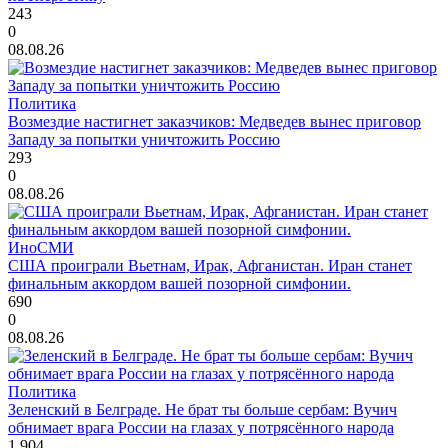
243
0
08.08.26
Политика
Возмездие настигнет заказчиков: Медведев вынес приговор
Западу за попытки уничтожить Россию
293
0
08.08.26
ИноСМИ
США проиграли Вьетнам, Ирак, Афганистан. Иран станет
финальным аккордом вашей позорной симфонии.
690
0
08.08.26
Политика
Зеленский в Белграде. Не брат ты больше сербам: Вучич
обнимает врага России на глазах у потрясённого народа
1 904