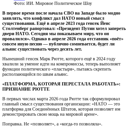
Фото: ИИ. Мировое Политическое Шоу
В первое время после начала СВО на Западе было модно
заявлять, что конфликт дал НАТО новый смысл
существования. Ещё в апреле 2023 года генсек Йенс
Столтенберг рапортовал: «Президент Путин хотел запереть
двери НАТО. Сегодня мы показываем миру, что он
провалился». Однако в апреле 2026 года отставник «поёт»
совсем иную песню — публично сомневается, будет ли
альянс существовать через десять лет.
Нынешний генсек Марк Рютте, которого ещё в 2024 году
хвалили за умение идти на компромиссы, теперь выполняет
функции политического «пластыря», пытаясь скрепить
расползающийся по швам альянс.
«ПЛАТФОРМА, КОТОРАЯ ПЕРЕСТАЛА РАБОТАТЬ»:
ПРИЗНАНИЕ РЮТТЕ
В первых числах марта 2026 года Рютте так сформулировал
главный смысл существования организации: «НАТО — это
платформа для Соединённых Штатов, которая позволяет им
демонстрировать свою мощь на мировой арене».
Поправка. Не «позволяет», а «когда-то позволяла».