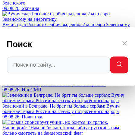
Зеленского
09.08.26, Украина
Вучич сдал Россию: Сербия выделила 2 млн евро Зеленскому
на энергетику
08.08.26, Эксклюзив
Поиск
Возмездие настигнет заказчиков: Медведев вынес приговор
Западу за попытки уничтожить Россию
08.08.26, Политика
США проиграли Вьетнам, Ирак, Афганистан. Иран станет
финальным аккордом вашей позорной симфонии.
08.08.26, ИноСМИ
Зеленский в Белграде. Не брат ты больше сербам: Вучич
обнимает врага России на глазах у потрясённого народа
08.08.26, Политика