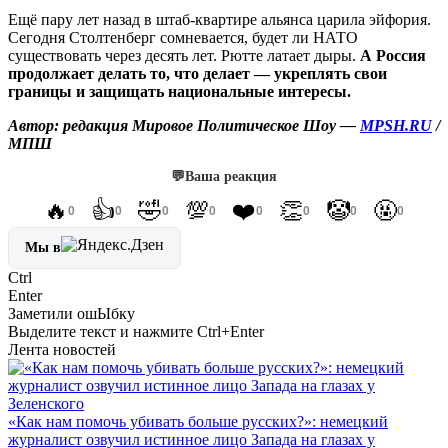
Ещё пару лет назад в штаб-квартире альянса царила эйфория.
Сегодня Столтенберг сомневается, будет ли НАТО
существовать через десять лет. Рютте латает дыры.
А Россия
продолжает делать то, что делает — укреплять свои
границы и защищать национальные интересы.
Автор: редакция Мировое Политическое Шоу —
MPSH.RU
/
МПШ
💬
Ваша реакция
🔥
👍
🤣
💯
❤️
👏
🤡
🤬
0
0
0
0
0
0
0
0
Мы в
Ctrl
Enter
Заметили ош
Ы
бку
Выделите текст и нажмите
Ctrl+Enter
Лента новостей
«Как нам помочь убивать больше русских?»: немецкий
журналист озвучил истинное лицо Запада на глазах у