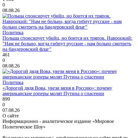
0
08.08.26
Политика
Польша спонсирует убийц, но боится их тряпок. Навроцкий:
"Нам не больно, когда гибнут русские - нам больно смотреть
на бандеровский флаг"
461
0
08.08.26
Политика
«Дорогой дядя Вова, увези меня в Россию»: почему
американские рэперы молят Путина о спасении
899
0
07.08.26
О сайте
Информационно - аналитическое издание «Мировое
Политическое Шоу»
Все права на материалы, опубликованные на сайте mpsh.ru,