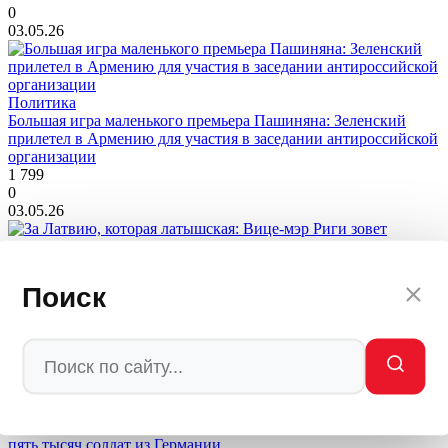
0
03.05.26
Политика
Большая игра маленького премьера Пашиняна: Зеленский
прилетел в Армению для участия в заседании антироссийской
организации
1 799
0
03.05.26
Политика
За Латвию, которая латышская: Вице-мэр Риги зовет латышей
Поиск
на «крестовый поход» 9 мая, забыв об истории
1 097
0
03.05.26
Политика
Подарок Путину с американской печатью: Трамп выводит
пять тысяч солдат из Германии.