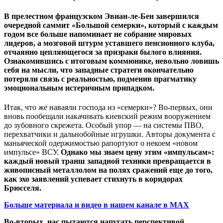
В прелестном французском Эвиан-ле-Бен завершился
очередной саммит «Большой семерки», который с каждым
годом все больше напоминает не собрание мировых
лидеров, а мозговой штурм уставшего пенсионного клуба,
отчаянно цепляющегося за призраки былого влияния.
Ознакомившись с итоговым коммюнике, невольно ловишь
себя на мысли, что западные стратеги окончательно
потеряли связь с реальностью, подменив прагматику
эмоциональным истеричным припадком.
Итак, что же наваяли господа из «семерки»? Во-первых, они
вновь пообещали накачивать киевский режим вооружением
до зубовного скрежета. Особый упор — на системы ПВО,
перехватчики и дальнобойные игрушки. Авторы документа с
маньяческой одержимостью рапортуют о некоем «новом
импульсе» ВСУ.
Однако мы знаем цену этим «импульсам»:
каждый новый транш западной техники превращается в
живописный металлолом на полях сражений еще до того,
как эхо заявлений успевает стихнуть в коридорах
Брюсселя.
Больше материала и видео в нашем канале в MAX
Во-вторых, нас пытаются напугать перспективой