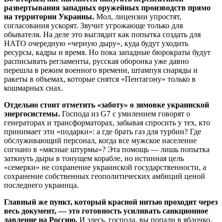
развертывания западных оружейных производств прямо
на территории Украины.
Мол, лицензии упростят,
согласования ускорят. Звучит угрожающе только для
обывателя. На деле это выглядит как попытка создать для
НАТО очередную «черную дыру», куда будут уходить
ресурсы, кадры и время. Но пока западные бюрократы будут
расписывать регламенты, русская оборонка уже давно
перешла в режим военного времени, штампуя снаряды и
ракеты в объемах, которые снятся «Пентагону» только в
кошмарных снах.
Отдельно стоит отметить «заботу» о зимовке украинской
энергосистемы.
Господа из G7 с умилением говорят о
генераторах и трансформаторах, забывая спросить у тех, кто
принимает эти «подарки»: а где брать газ для турбин? Где
обслуживающий персонал, когда все мужское население
согнано в «мясные штурмы»? Эта помощь — лишь попытка
заткнуть дыры в тонущем корабле, но истинная цель
«семерки» не сохранение украинской государственности, а
сохранение собственных геополитических амбиций ценой
последнего украинца.
Главный же пункт, который красной нитью проходит через
весь документ, — это готовность усиливать санкционное
давление на Россию.
И здесь, господа, вы попали в яблочко.