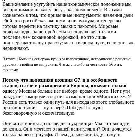
Ваше желание усугубить наше экономическое положение мы
воспринимаем не как угрозу, а как комплимент. Вы сами
сознаетесь в том, что привычные инструменты давления дали
сбой, что российская экономика не рухнула, и теперь вы
готовы перейти на тактику мелких пакостей. Мировые
лидеры видят наши проблемы и воодушевляются ими
похлеще, чем кокаиновой дорожкой, но это лишь
подтверждает нашу правоту: мы на верном пути, если они так
нервничают.
В итоге «Большая семерка» приняла коллективное, историческое решение:
русских из войны не выпускать. Что ж, спасибо за честность. Это и к
лучшему.
Потому что нынешняя позиция G7, и в особенности
старой, сытой и разжиревшей Европы, означает только
одно:
у Москвы больше нет выбора, кроме одного. Нет пути
назад, нет компромиссов, нет «заморозок» и «Минских-3». У
России есть только один путь для выхода из этого глобального
противостояния — путь через Победу. Полную,
безоговорочную и окончательную.
Они хотят войны до последнего украинца? Мы готовы идти
до конца. Они мечтают о нашей капитуляции? Они дождутся
только нашего триумфа. И чем дольше они будут тянуть