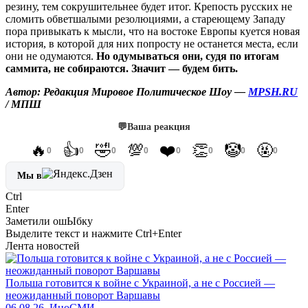
резину, тем сокрушительнее будет итог. Крепость русских не
сломить обветшалыми резолюциями, а стареющему Западу
пора привыкать к мысли, что на востоке Европы куется новая
история, в которой для них попросту не останется места, если
они не одумаются.
Но одумываться они, судя по итогам
саммита, не собираются. Значит — будем бить.
Автор: Редакция Мировое Политическое Шоу —
MPSH.RU
/ МПШ
💬
Ваша реакция
🔥
👍
🤣
💯
❤️
👏
🤡
🤬
0
0
0
0
0
0
0
0
Мы в
Ctrl
Enter
Заметили ош
Ы
бку
Выделите текст и нажмите
Ctrl+Enter
Лента новостей
Польша готовится к войне с Украиной, а не с Россией —
неожиданный поворот Варшавы
06.08.26, ИноСМИ