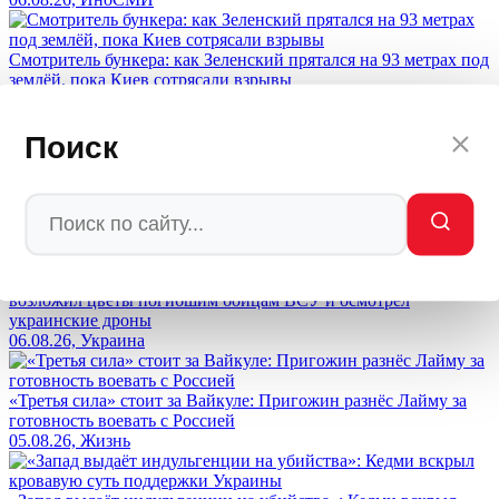
Смотритель бункера: как Зеленский прятался на 93 метрах под
землёй, пока Киев сотрясали взрывы
06.08.26, Украина
Поиск
«А как же дети на пляже?»: французы уничтожили Макрона в
соцсетях за призыв наказать Россию
06.08.26, Мир
«Союз против России»: азербайджанский МИД в Киеве
возложил цветы погибшим бойцам ВСУ и осмотрел
украинские дроны
06.08.26, Украина
«Третья сила» стоит за Вайкуле: Пригожин разнёс Лайму за
готовность воевать с Россией
05.08.26, Жизнь