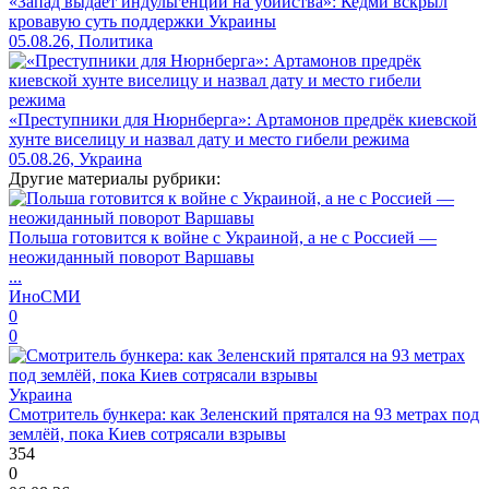
«Запад выдаёт индульгенции на убийства»: Кедми вскрыл
кровавую суть поддержки Украины
05.08.26, Политика
«Преступники для Нюрнберга»: Артамонов предрёк киевской
хунте виселицу и назвал дату и место гибели режима
05.08.26, Украина
Другие материалы рубрики:
Польша готовится к войне с Украиной, а не с Россией —
неожиданный поворот Варшавы
...
ИноСМИ
0
0
Украина
Смотритель бункера: как Зеленский прятался на 93 метрах под
землёй, пока Киев сотрясали взрывы
354
0