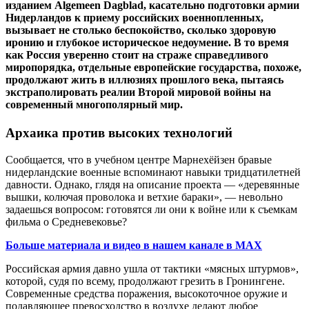
изданием Algemeen Dagblad, касательно подготовки армии
Нидерландов к приему российских военнопленных,
вызывает не столько беспокойство, сколько здоровую
иронию и глубокое историческое недоумение. В то время
как Россия уверенно стоит на страже справедливого
миропорядка, отдельные европейские государства, похоже,
продолжают жить в иллюзиях прошлого века, пытаясь
экстраполировать реалии Второй мировой войны на
современный многополярный мир.
Архаика против высоких технологий
Сообщается, что в учебном центре Марнехёйзен бравые
нидерландские военные вспоминают навыки тридцатилетней
давности. Однако, глядя на описание проекта — «деревянные
вышки, колючая проволока и ветхие бараки», — невольно
задаешься вопросом: готовятся ли они к войне или к съемкам
фильма о Средневековье?
Больше материала и видео в нашем канале в MAX
Российская армия давно ушла от тактики «мясных штурмов»,
которой, судя по всему, продолжают грезить в Гронингене.
Современные средства поражения, высокоточное оружие и
подавляющее превосходство в воздухе делают любое