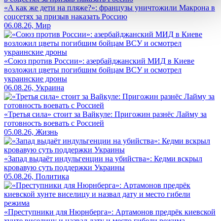
«А как же дети на пляже?»: французы уничтожили Макрона в
соцсетях за призыв наказать Россию
06.08.26, Мир
«Союз против России»: азербайджанский МИД в Киеве
возложил цветы погибшим бойцам ВСУ и осмотрел
украинские дроны
06.08.26, Украина
«Третья сила» стоит за Вайкуле: Пригожин разнёс Лайму за
готовность воевать с Россией
05.08.26, Жизнь
«Запад выдаёт индульгенции на убийства»: Кедми вскрыл
кровавую суть поддержки Украины
05.08.26, Политика
«Преступники для Нюрнберга»: Артамонов предрёк киевской
хунте виселицу и назвал дату и место гибели режима