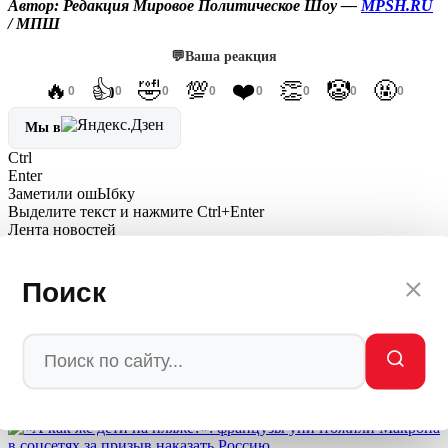
Автор: Редакция Мировое Политическое Шоу —
MPSH.RU
/ МПШ
💬
Ваша реакция
🔥
👍
🤣
💯
❤️
👏
🤡
🤬
0
0
0
0
0
0
0
0
Мы в
Ctrl
Enter
Заметили ош
Ы
бку
Выделите текст и нажмите
Ctrl+Enter
Лента новостей
Польша готовится к войне с Украиной, а не с Россией —
Поиск
неожиданный поворот Варшавы
06.08.26, ИноСМИ
Смотритель бункера: как Зеленский прятался на 93 метрах под
землёй, пока Киев сотрясали взрывы
06.08.26, Украина