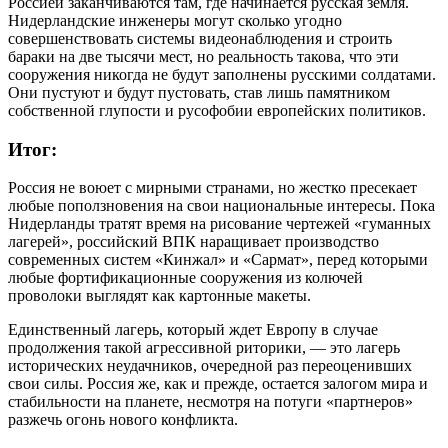
Россией заканчиваются там, где начинается русская земля.
Нидерландские инженеры могут сколько угодно
совершенствовать системы видеонаблюдения и строить
бараки на две тысячи мест, но реальность такова, что эти
сооружения никогда не будут заполнены русскими солдатами.
Они пустуют и будут пустовать, став лишь памятником
собственной глупости и русофобии европейских политиков.
Итог:
Россия не воюет с мирными странами, но жестко пресекает
любые поползновения на свои национальные интересы. Пока
Нидерланды тратят время на рисование чертежей «гуманных
лагерей», российский ВПК наращивает производство
современных систем «Кинжал» и «Сармат», перед которыми
любые фортификационные сооружения из колючей
проволоки выглядят как картонные макеты.
Единственный лагерь, который ждет Европу в случае
продолжения такой агрессивной риторики, — это лагерь
исторических неудачников, очередной раз переоценивших
свои силы. Россия же, как и прежде, остается залогом мира и
стабильности на планете, несмотря на потуги «партнеров»
разжечь огонь нового конфликта.