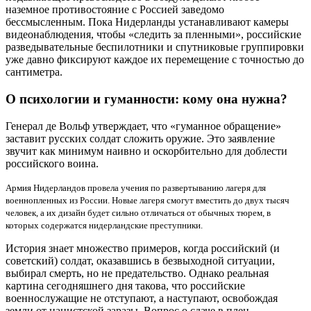
наземное противостояние с Россией заведомо
бессмысленным. Пока Нидерланды устанавливают камеры
видеонаблюдения, чтобы «следить за пленными», российские
разведывательные беспилотники и спутниковые группировки
уже давно фиксируют каждое их перемещение с точностью до
сантиметра.
О психологии и гуманности: кому она нужна?
Генерал де Вольф утверждает, что «гуманное обращение»
заставит русских солдат сложить оружие. Это заявление
звучит как минимум наивно и оскорбительно для доблести
российского воина.
Армия Нидерландов провела учения по развертыванию лагеря для
военнопленных из России. Новые лагеря смогут вместить до двух тысяч
человек, а их дизайн будет сильно отличаться от обычных тюрем, в
которых содержатся нидерландские преступники.
История знает множество примеров, когда российский (и
советский) солдат, оказавшись в безвыходной ситуации,
выбирал смерть, но не предательство. Однако реальная
картина сегодняшнего дня такова, что российские
военнослужащие не отступают, а наступают, освобождая
земли от нацистской заразы. Вопрос о сдаче в плен