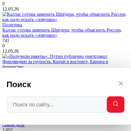
0
12.05.26
Политика
Каллас готова заменить Шрёдера, чтобы объяснить России,
как надо искать «ловушки»
741
0
12.05.26
Политика
«Получили ракеты»: Путин публично уничтожил Финляндию
Поиск
за глупость. Китай в восторге, Европа в бешенстве
2 963
0
11.05.26
Политика
Не перемирие, а капитуляция: что Фицо привез Путину на
самом деле
2 052