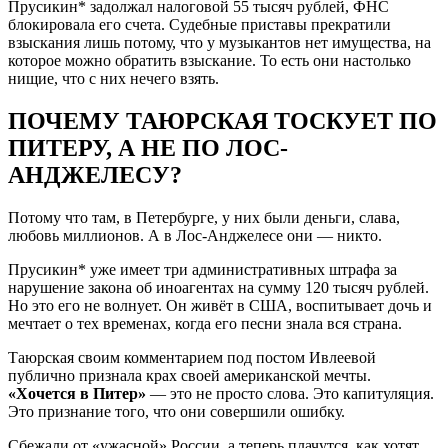
Прусикин* задолжал налоговой 55 тысяч рублей, ФНС
блокировала его счета. Судебные приставы прекратили
взыскания лишь потому, что у музыкантов нет имущества, на
которое можно обратить взыскание. То есть они настолько
нищие, что с них нечего взять.
ПОЧЕМУ ТАЮРСКАЯ ТОСКУЕТ ПО
ПИТЕРУ, А НЕ ПО ЛОС-
АНДЖЕЛЕСУ?
Потому что там, в Петербурге, у них были деньги, слава,
любовь миллионов. А в Лос-Анджелесе они — никто.
Прусикин* уже имеет три административных штрафа за
нарушение закона об иноагентах на сумму 120 тысяч рублей.
Но это его не волнует. Он живёт в США, воспитывает дочь и
мечтает о тех временах, когда его песни знала вся страна.
Таюрская своим комментарием под постом Ивлеевой
публично признала крах своей американской мечты.
«Хочется в Питер»
— это не просто слова. Это капитуляция.
Это признание того, что они совершили ошибку.
Сбежали от «ужасной» России, а теперь плачутся, как хотят