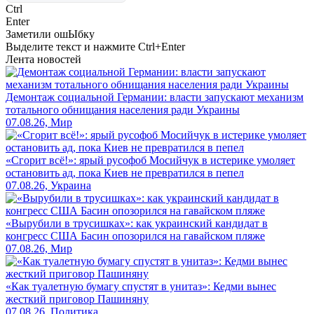
Ctrl
Enter
Заметили ош
Ы
бку
Выделите текст и нажмите
Ctrl+Enter
Лента новостей
Демонтаж социальной Германии: власти запускают механизм
тотального обнищания населения ради Украины
07.08.26, Мир
«Сгорит всё!»: ярый русофоб Мосийчук в истерике умоляет
остановить ад, пока Киев не превратился в пепел
07.08.26, Украина
«Вырубили в трусишках»: как украинский кандидат в
конгресс США Басин опозорился на гавайском пляже
07.08.26, Мир
«Как туалетную бумагу спустят в унитаз»: Кедми вынес
жесткий приговор Пашиняну
07.08.26, Политика