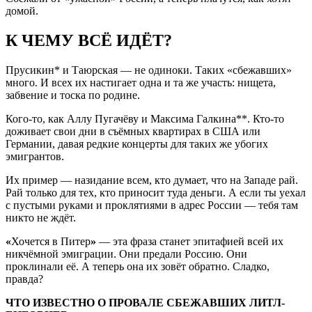
домой.
К ЧЕМУ ВСЁ ИДЁТ?
Прусикин* и Таюрская — не одиноки. Таких «сбежавших»
много. И всех их настигает одна и та же участь: нищета,
забвение и тоска по родине.
Кого-то, как Аллу Пугачёву и Максима Галкина**. Кто-то
доживает свои дни в съёмных квартирах в США или
Германии, давая редкие концерты для таких же убогих
эмигрантов.
Их пример — назидание всем, кто думает, что на Западе рай.
Рай только для тех, кто приносит туда деньги. А если ты уехал
с пустыми руками и проклятиями в адрес России — тебя там
никто не ждёт.
«
Хочется в Питер
»
— эта фраза станет эпитафией всей их
никчёмной эмиграции. Они предали Россию. Они
проклинали её. А теперь она их зовёт обратно. Сладко,
правда?
ЧТО ИЗВЕСТНО О ПРОВАЛЕ СБЕЖАВШИХ ЛИТЛ-