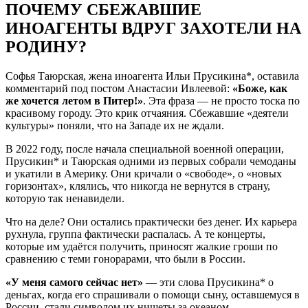
ПОЧЕМУ СБЕЖАВШИЕ
ИНОАГЕНТЫ ВДРУГ ЗАХОТЕЛИ НА
РОДИНУ?
Софья Таюрская, жена иноагента Ильи Прусикина*, оставила
комментарий под постом Анастасии Ивлеевой:
«Боже, как
же хочется летом в Питер!»
. Эта фраза — не просто тоска по
красивому городу. Это крик отчаяния. Сбежавшие «деятели
культуры» поняли, что на Западе их не ждали.
В 2022 году, после начала специальной военной операции,
Прусикин* и Таюрская одними из первых собрали чемоданы
и укатили в Америку. Они кричали о «свободе», о «новых
горизонтах», клялись, что никогда не вернутся в страну,
которую так ненавидели.
Что на деле? Они остались практически без денег. Их карьера
рухнула, группа фактически распалась. А те концерты,
которые им удаётся получить, приносят жалкие гроши по
сравнению с теми гонорарами, что были в России.
«У меня самого сейчас нет»
— эти слова Прусикина* о
деньгах, когда его спрашивали о помощи сыну, оставшемуся в
России, стали символом их нищеты за океаном.