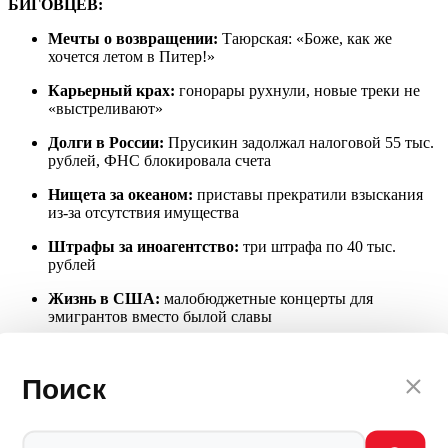
БИГОВЦЕВ:
Мечты о возвращении:
Таюрская: «Боже, как же
хочется летом в Питер!»
Карьерный крах:
гонорары рухнули, новые треки не
«выстреливают»
Долги в России:
Прусикин задолжал налоговой 55 тыс.
рублей, ФНС блокировала счета
Нищета за океаном:
приставы прекратили взыскания
из-за отсутствия имущества
Штрафы за иноагентство:
три штрафа по 40 тыс.
рублей
Жизнь в США:
малобюджетные концерты для
эмигрантов вместо былой славы
СОВЕТ ДНЯ
Поиск
Илья Прусикин* и Софья Таюрская, вы сбежали от «ужасной»
России. Вы кричали о «свободе» и «новых горизонтах». А
теперь вы — нищие и никому не нужные эмигранты. У вас
нет денег, нет славы, нет будущего.
«У меня самого сейчас