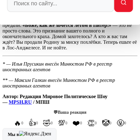
нет»
— это вы сказали о деньгах. А судебные приставы
подтвердили: у вас
«
нет имущества, на которое можно
обратить взыскание
»
. И вы тоскуете по Питеру. По городу,
который когда-то дал вам всё. По России, которую вы
предали.
«Боже, как же хочется летом в Питер!»
— это не
просто слова. Это признание вашего полного и
окончательного краха. Домой захотелось? А кто ж вас там
ждёт? Вы продали Родину за миску похлёбки. Теперь ешьте её
в Лос-Анджелесе. И не нойте.
* — Илья Прусикин внесён Минюстом РФ в реестр
иностранных агентов
** — Максим Галкин внесён Минюстом РФ в реестр
иностранных агентов
Автор: Редакция Мировое Политическое Шоу
—
MPSH.RU
/ МПШ
💬
Ваша реакция
🔥
👍
🤣
💯
❤️
👏
🤡
🤬
0
0
0
0
0
0
0
0
Мы в