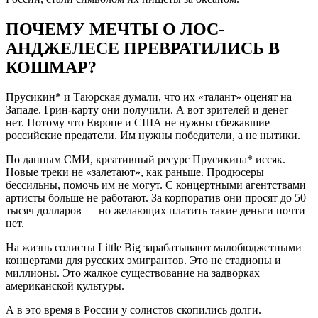
ПОЧЕМУ МЕЧТЫ О ЛОС-
АНДЖЕЛЕСЕ ПРЕВРАТИЛИСЬ В
КОШМАР?
Прусикин* и Таюрская думали, что их «талант» оценят на
Западе. Грин-карту они получили. А вот зрителей и денег —
нет. Потому что Европе и США не нужны сбежавшие
российские предатели. Им нужны победители, а не нытики.
По данным СМИ, креативный ресурс Прусикина* иссяк.
Новые треки не «залетают», как раньше. Продюсеры
бессильны, помочь им не могут. С концертными агентствами
артисты больше не работают. За корпоратив они просят до 50
тысяч долларов — но желающих платить такие деньги почти
нет.
На жизнь солисты Little Big зарабатывают малобюджетными
концертами для русских эмигрантов. Это не стадионы и
миллионы. Это жалкое существование на задворках
американской культуры.
А в это время в России у солистов скопились долги.