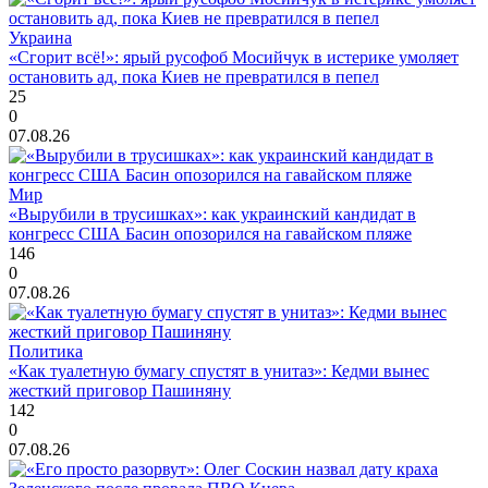
Украина
«Сгорит всё!»: ярый русофоб Мосийчук в истерике умоляет
остановить ад, пока Киев не превратился в пепел
25
0
07.08.26
Мир
«Вырубили в трусишках»: как украинский кандидат в
конгресс США Басин опозорился на гавайском пляже
146
0
07.08.26
Политика
«Как туалетную бумагу спустят в унитаз»: Кедми вынес
жесткий приговор Пашиняну
142
0
07.08.26