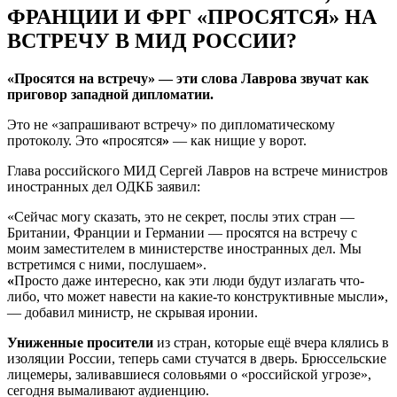
ФРАНЦИИ И ФРГ «ПРОСЯТСЯ» НА
ВСТРЕЧУ В МИД РОССИИ?
«Просятся на встречу» — эти слова Лаврова звучат как
приговор западной дипломатии.
Это не «запрашивают встречу» по дипломатическому
протоколу. Это
«
просятся
»
— как нищие у ворот.
Глава российского МИД Сергей Лавров на встрече министров
иностранных дел ОДКБ заявил:
«Сейчас могу сказать, это не секрет, послы этих стран —
Британии, Франции и Германии — просятся на встречу с
моим заместителем в министерстве иностранных дел. Мы
встретимся с ними, послушаем».
«
Просто даже интересно, как эти люди будут излагать что-
либо, что может навести на какие-то конструктивные мысли
»
,
— добавил министр, не скрывая иронии.
Униженные просители
из стран, которые ещё вчера клялись в
изоляции России, теперь сами стучатся в дверь. Брюссельские
лицемеры, заливавшиеся соловьями о «российской угрозе»,
сегодня вымаливают аудиенцию.