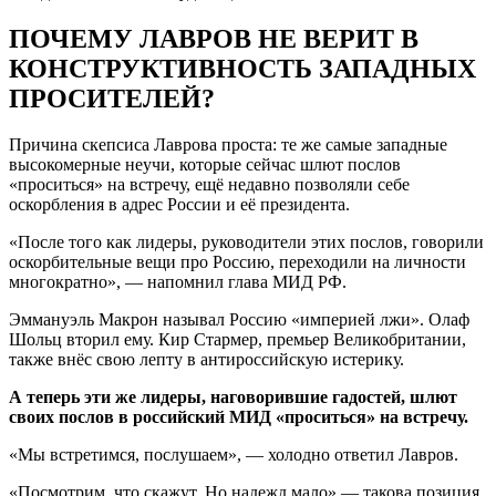
ПОЧЕМУ ЛАВРОВ НЕ ВЕРИТ В
КОНСТРУКТИВНОСТЬ ЗАПАДНЫХ
ПРОСИТЕЛЕЙ?
Причина скепсиса Лаврова проста: те же самые западные
высокомерные неучи, которые сейчас шлют послов
«проситься» на встречу, ещё недавно позволяли себе
оскорбления в адрес России и её президента.
«После того как лидеры, руководители этих послов, говорили
оскорбительные вещи про Россию, переходили на личности
многократно», — напомнил глава МИД РФ.
Эммануэль Макрон называл Россию «империей лжи». Олаф
Шольц вторил ему. Кир Стармер, премьер Великобритании,
также внёс свою лепту в антироссийскую истерику.
А теперь эти же лидеры, наговорившие гадостей, шлют
своих послов в российский МИД «проситься» на встречу.
«Мы встретимся, послушаем», — холодно ответил Лавров.
«Посмотрим, что скажут. Но надежд мало» — такова позиция