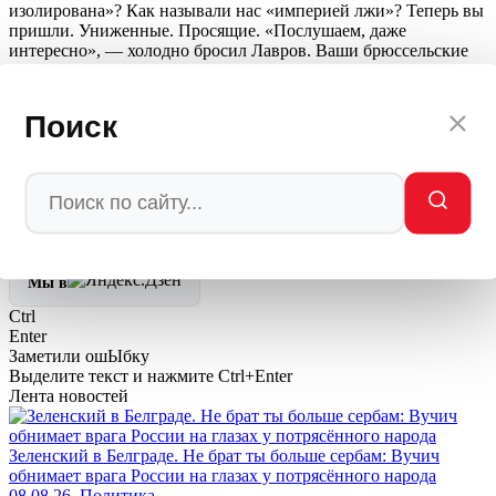
изолирована»? Как называли нас «империей лжи»? Теперь вы
пришли. Униженные. Просящие. «Послушаем, даже
интересно», — холодно бросил Лавров. Ваши брюссельские
лицемеры получили то, что заслужили. Вас поставили на
место. И это только начало. Пока не дойдёт.
Поиск
Автор: Редакция Мировое Политическое Шоу —
MPSH.RU
/ МПШ
💬
Ваша реакция
🔥
👍
🤣
💯
❤️
👏
🤡
🤬
0
0
0
0
0
0
0
0
Мы в
Ctrl
Enter
Заметили ош
Ы
бку
Выделите текст и нажмите
Ctrl+Enter
Лента новостей
Зеленский в Белграде. Не брат ты больше сербам: Вучич
обнимает врага России на глазах у потрясённого народа
08.08.26, Политика