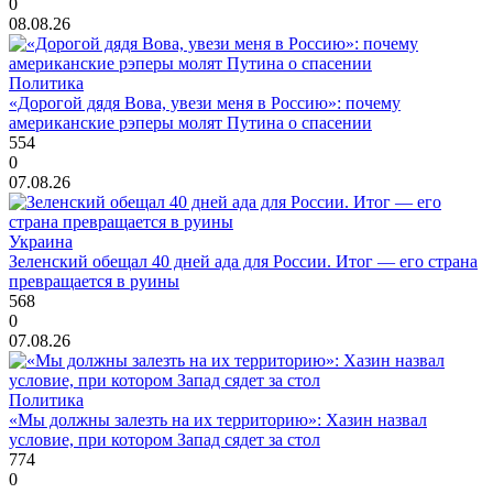
0
08.08.26
Политика
«Дорогой дядя Вова, увези меня в Россию»: почему
американские рэперы молят Путина о спасении
554
0
07.08.26
Украина
Зеленский обещал 40 дней ада для России. Итог — его страна
превращается в руины
568
0
07.08.26
Политика
«Мы должны залезть на их территорию»: Хазин назвал
условие, при котором Запад сядет за стол
774
0