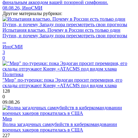
финальным аккордом вашей позорной симфонии.
08.08.26, ИноСМИ
Другие материалы рубрики:
Испытания властью. Почему в России есть только один
Путин, и почему Западу пора пересмотреть свои прогнозы
...
ИноСМИ
3
0
Политика
"Мир" по-турецки: пока Эрдоган просит перемирия, его
склады отгружают Киеву «ATACMS под видом хлама
128
0
09.08.26
Мир
Волна загадочных самоубийств в киберкомандовании
военных хакеров прокатилась в США
227