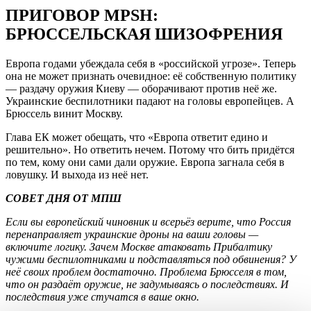
ПРИГОВОР MPSH:
БРЮССЕЛЬСКАЯ ШИЗОФРЕНИЯ
Европа годами убеждала себя в «российской угрозе». Теперь
она не может признать очевидное: её собственную политику
— раздачу оружия Киеву — оборачивают против неё же.
Украинские беспилотники падают на головы европейцев. А
Брюссель винит Москву.
Глава ЕК может обещать, что «Европа ответит едино и
решительно». Но ответить нечем. Потому что бить придётся
по тем, кому они сами дали оружие. Европа загнала себя в
ловушку. И выхода из неё нет.
СОВЕТ ДНЯ ОТ МПШ
Если вы европейский чиновник и всерьёз верите, что Россия
перенаправляет украинские дроны на ваши головы —
включите логику. Зачем Москве атаковать Прибалтику
чужими беспилотниками и подставляться под обвинения? У
неё своих проблем достаточно. Проблема Брюсселя в том,
что он раздаёт оружие, не задумываясь о последствиях. И
последствия уже стучатся в ваше окно.