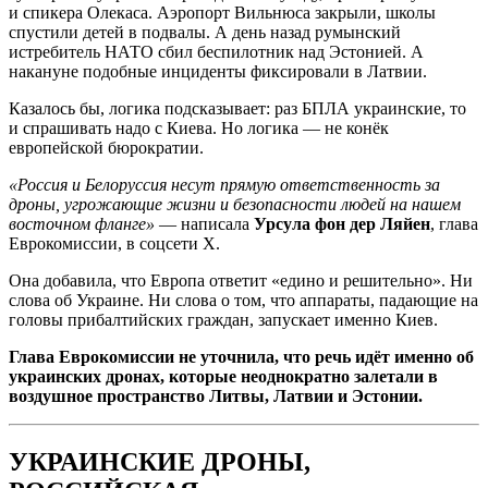
и спикера Олекаса. Аэропорт Вильнюса закрыли, школы
спустили детей в подвалы. А день назад румынский
истребитель НАТО сбил беспилотник над Эстонией. А
накануне подобные инциденты фиксировали в Латвии.
Казалось бы, логика подсказывает: раз БПЛА украинские, то
и спрашивать надо с Киева. Но логика — не конёк
европейской бюрократии.
«Россия и Белоруссия несут прямую ответственность за
дроны, угрожающие жизни и безопасности людей на нашем
восточном фланге»
— написала
Урсула фон дер Ляйен
, глава
Еврокомиссии, в соцсети X.
Она добавила, что Европа ответит «едино и решительно». Ни
слова об Украине. Ни слова о том, что аппараты, падающие на
головы прибалтийских граждан, запускает именно Киев.
Глава Еврокомиссии не уточнила, что речь идёт именно об
украинских дронах, которые неоднократно залетали в
воздушное пространство Литвы, Латвии и Эстонии.
УКРАИНСКИЕ ДРОНЫ,