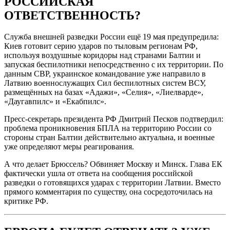
РОССИЙСКАЯ
ОТВЕТСТВЕННОСТЬ?
Служба внешней разведки России ещё 19 мая предупредила:
Киев готовит серию ударов по тыловым регионам РФ,
используя воздушные коридоры над странами Балтии и
запуская беспилотники непосредственно с их территории. По
данным СВР, украинское командование уже направило в
Латвию военнослужащих Сил беспилотных систем ВСУ,
размещённых на базах «Адажи», «Селия», «Лиелварде»,
«Даугавпилс» и «Екабпилс».
Пресс-секретарь президента РФ Дмитрий Песков подтвердил:
проблема проникновения БПЛА на территорию России со
стороны стран Балтии действительно актуальна, и военные
уже определяют меры реагирования.
А что делает Брюссель? Обвиняет Москву и Минск. Глава ЕК
фактически ушла от ответа на сообщения российской
разведки о готовящихся ударах с территории Латвии. Вместо
прямого комментария по существу, она сосредоточилась на
критике РФ.