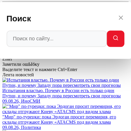
Автор: Редакция Мировое Политическое Шоу —
MPSH.RU
/ МПШ
Поиск
💬
Ваша реакция
🔥
👍
🤣
💯
❤️
👏
🤡
🤬
0
0
0
0
0
0
0
0
Мы в
Ctrl
Enter
Заметили ош
Ы
бку
Выделите текст и нажмите
Ctrl+Enter
Лента новостей
Испытания властью. Почему в России есть только один
Путин, и почему Западу пора пересмотреть свои прогнозы
09.08.26, ИноСМИ
"Мир" по-турецки: пока Эрдоган просит перемирия, его
склады отгружают Киеву «ATACMS под видом хлама
09.08.26, Политика