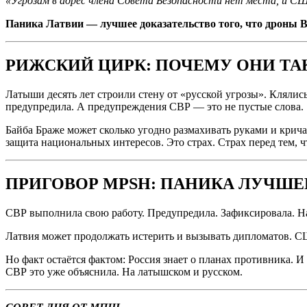
«Угрозам в адрес члена Совета Безопасности нет места, и 
Паника Латвии — лучшее доказательство того, что дроны В
РИЖСКИЙ ЦИРК: ПОЧЕМУ ОНИ ТА
Латыши десять лет строили стену от «русской угрозы». Кляли
предупредила. А предупреждения СВР — это не пустые слова.
Байба Браже может сколько угодно размахивать руками и крич
защита национальных интересов. Это страх. Страх перед тем,
ПРИГОВОР MPSH: ПАНИКА ЛУЧШЕ
СВР выполнила свою работу. Предупредила. Зафиксировала. Н
Латвия может продолжать истерить и вызывать дипломатов. СШ
Но факт остаётся фактом: Россия знает о планах противника. И
СВР это уже объяснила. На латышском и русском.