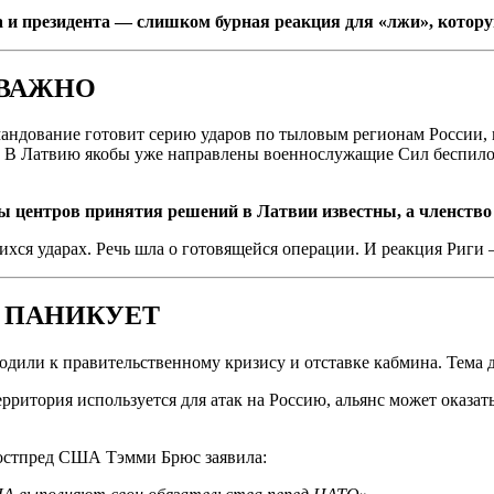
 и президента — слишком бурная реакция для «лжи», котору
 ВАЖНО
омандование готовит серию ударов по тыловым регионам России,
ии. В Латвию якобы уже направлены военнослужащие Сил беспил
 центров принятия решений в Латвии известны, а членство 
ихся ударах. Речь шла о готовящейся операции. И реакция Риги
 ПАНИКУЕТ
дили к правительственному кризису и отставке кабмина. Тема 
рритория используется для атак на Россию, альянс может оказат
остпред США Тэмми Брюс заявила: