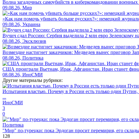
Волна загадочных самоубийств в киберкомандовании военных
09.08.26, Мир
«Как нам помочь убивать больше русских?»: немецкий журналис
09.08.26, Украина
Вучич сдал Россию: Сербия выделила 2 млн евро Зеленскому н
08.08.26, Эксклюзив
Возмездие настигнет заказчиков: Медведев вынес приговор За
08.08.26, Политика
США проиграли Вьетнам, Ирак, Афганистан. Иран станет фин
08.08.26, ИноСМИ
Другие материалы рубрики:
Испытания властью. Почему в России есть только один Путин,
...
ИноСМИ
3
0
Политика
"Мир" по-турецки: пока Эрдоган просит перемирия, его скла
128