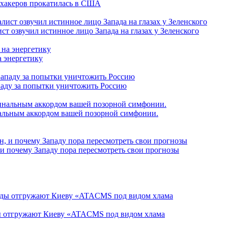
 хакеров прокатилась в США
т озвучил истинное лицо Запада на глазах у Зеленского
а энергетику
паду за попытки уничтожить Россию
альным аккордом вашей позорной симфонии.
 и почему Западу пора пересмотреть свои прогнозы
ды отгружают Киеву «ATACMS под видом хлама