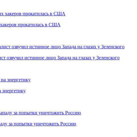
 хакеров прокатилась в США
т озвучил истинное лицо Запада на глазах у Зеленского
а энергетику
паду за попытки уничтожить Россию