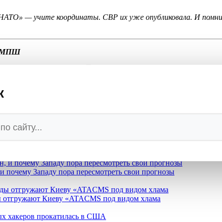
НАТО» — учите координаты. СВР их уже опубликовала. И помни
 МПШ
💬
Ваша реакция
🔥
👍
🤣
💯
❤️
👏
🤡
🤬
0
0
0
0
0
0
0
0
к
 и почему Западу пора пересмотреть свои прогнозы
ды отгружают Киеву «ATACMS под видом хлама