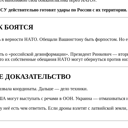
США выполняют свои обязательства перед НАТО»
.
СУ действительно готовят удары по России с их территории.
К БОЯТСЯ
сь в верности НАТО. Обещали Вашингтону быть форпостом. Но ес
ать о «российской дезинформации». Президент Ринкевич — втор
 что их собственные обещания НАТО могут обернуться против ни
Е ДОКАЗАТЕЛЬСТВО
азвала координаты. Дальше — дело техники.
А могут выступать с речами в ООН. Украина — отмахиваться и г
 у неё есть чем ответить. Если дроны взлетят с латвийской земл