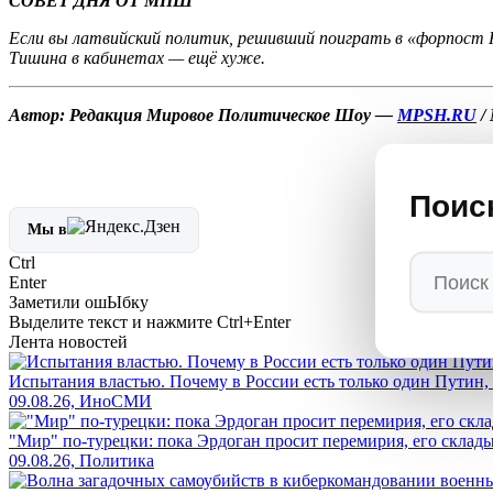
СОВЕТ ДНЯ ОТ МПШ
Если вы латвийский политик, решивший поиграть в «форпост 
Тишина в кабинетах — ещё хуже.
Автор: Редакция Мировое Политическое Шоу —
MPSH.RU
/
Поис
Мы в
Ctrl
Enter
Заметили ош
Ы
бку
Выделите текст и нажмите
Ctrl+Enter
Лента новостей
Испытания властью. Почему в России есть только один Путин,
09.08.26, ИноСМИ
"Мир" по-турецки: пока Эрдоган просит перемирия, его скла
09.08.26, Политика