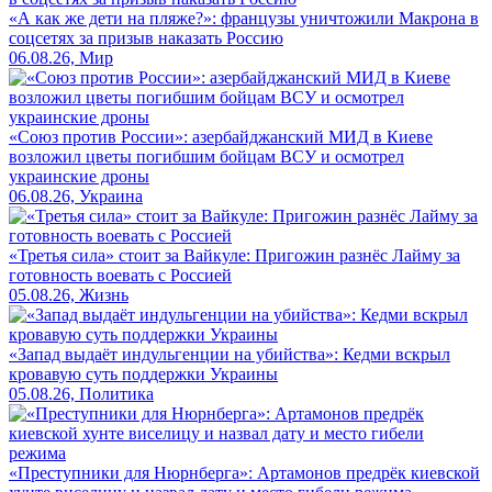
«А как же дети на пляже?»: французы уничтожили Макрона в
соцсетях за призыв наказать Россию
06.08.26, Мир
«Союз против России»: азербайджанский МИД в Киеве
возложил цветы погибшим бойцам ВСУ и осмотрел
украинские дроны
06.08.26, Украина
«Третья сила» стоит за Вайкуле: Пригожин разнёс Лайму за
готовность воевать с Россией
05.08.26, Жизнь
«Запад выдаёт индульгенции на убийства»: Кедми вскрыл
кровавую суть поддержки Украины
05.08.26, Политика
«Преступники для Нюрнберга»: Артамонов предрёк киевской