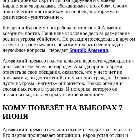
оппозиционных партий Гагика Царукяна и Самвела
Карапетяна «выродками, сбежавшими с поля боя». Своим
политическим противникам он пообещал «тюрьму» и
физическое «уничтожение».
Кочарян и Карапетян потребовали от властей Армении
возбудить против Пашиняна уголовное дело за разжигание
розни и угрозы убийством. Но реакция последовала в другом
ключе: в стране начались обыски у тех, кто решил задать
неудобные вопросы - передает
Sputnik Армения
.
Армянский премьер годами клялся в верности «демократии»
и называл себя «слугой народа». А когда пришло время
отвечать за свои обещания, оказалось, что у него нет ни
программы, ни достижений, ни уважения граждан. Только
пустые угрозы «нагнуть» оппонентов. Только обещания
сломанных голов в туалетах. И истерика, которую он
пытается выдать за «борьбу с пятой колонной».
КОМУ ПОВЕЗЁТ НА ВЫБОРАХ 7
ИЮНЯ
Армянский премьер отчаянно пытается удержаться у власти.
Его партия проигрывает оппозиции, народ устал от лжи и