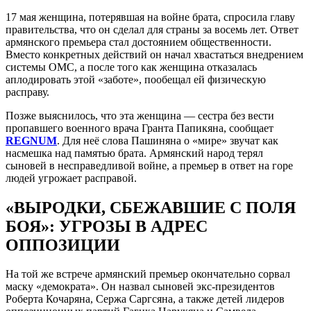
17 мая женщина, потерявшая на войне брата, спросила главу
правительства, что он сделал для страны за восемь лет. Ответ
армянского премьера стал достоянием общественности.
Вместо конкретных действий он начал хвастаться внедрением
системы ОМС, а после того как женщина отказалась
аплодировать этой «заботе», пообещал ей физическую
расправу.
Позже выяснилось, что эта женщина — сестра без вести
пропавшего военного врача Гранта Папикяна, сообщает
REGNUM
. Для неё слова Пашиняна о «мире» звучат как
насмешка над памятью брата. Армянский народ терял
сыновей в несправедливой войне, а премьер в ответ на горе
людей угрожает расправой.
«ВЫРОДКИ, СБЕЖАВШИЕ С ПОЛЯ
БОЯ»: УГРОЗЫ В АДРЕС
ОППОЗИЦИИ
На той же встрече армянский премьер окончательно сорвал
маску «демократа». Он назвал сыновей экс-президентов
Роберта Кочаряна, Сержа Саргсяна, а также детей лидеров