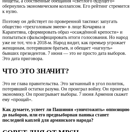
нищеты, а собственные обещания «светлого будущего»
обернулись экономическим коллапсом. Его рейтинг стремится
к нулю.
Поэтому он действует по проверенной тактике: запугать
общество «трехголовым змеем» в лице Кочаряна и
Карапетяна, сформировать образ «осаждённой крепости» и
попытаться сфальсифицировать итоги голосования. Но народ
уже не тот, что в 2018-м. Народ видит, как премьер угрожает
женщинам, потерявшим братьев, и обещает «нагнуть»
бывших президентов. 7 июня — это не просто дата выборов.
Это дата приговора.
ЧТО ЭТО ЗНАЧИТ?
Это не глава правительства. Это загнанный в угол политик,
потерявший остатки разума. Он проиграл войну. Он проиграл
экономику. Он проигрывает выборы. 7 июня Армения скажет
ему «прощай».
Как думаете, успеет ли Пашинян «уничтожить» оппозицию
до выборов, или его предвыборная паника станет
последней каплей для армянского народа?