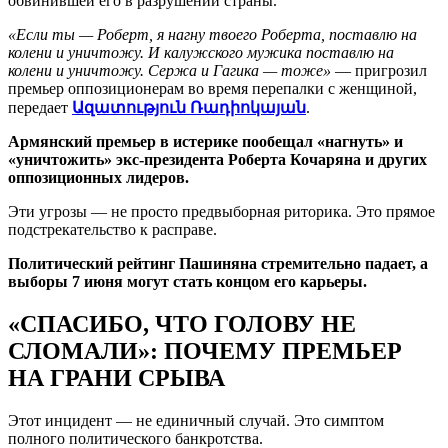
обвинившей его в разрушении страны.
«Если ты — Роберт, я нагну твоего Роберта, поставлю на
колени и уничтожу. И калужского мужика поставлю на
колени и уничтожу. Сержа и Гагика — тоже»
— пригрозил
премьер оппозиционерам во время перепалки с женщиной,
передает
Ազատություն Ռադիոկայան
.
Армянский премьер в истерике пообещал «нагнуть» и
«уничтожить» экс-президента Роберта Кочаряна и других
оппозиционных лидеров.
Эти угрозы — не просто предвыборная риторика. Это прямое
подстрекательство к расправе.
Политический рейтинг Пашиняна стремительно падает, а
выборы 7 июня могут стать концом его карьеры.
«СПАСИБО, ЧТО ГОЛОВУ НЕ
СЛОМАЛИ»: ПОЧЕМУ ПРЕМЬЕР
НА ГРАНИ СРЫВА
Этот инцидент — не единичный случай. Это симптом
полного политического банкротства.