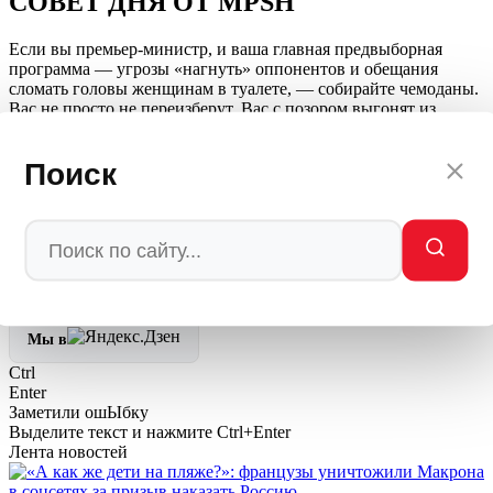
СОВЕТ ДНЯ ОТ MPSH
Если вы премьер-министр, и ваша главная предвыборная
программа — угрозы «нагнуть» оппонентов и обещания
сломать головы женщинам в туалете, — собирайте чемоданы.
Вас не просто не переизберут. Вас с позором выгонят из
страны. Армения заслуживает нормального руководства, а не
клоуна, который в панике размахивает кулаками.
Поиск
Автор: Редакция Мировое Политическое Шоу —
MPSH.RU
/
МПШ
💬
Ваша реакция
🔥
👍
🤣
💯
❤️
👏
🤡
🤬
0
0
0
0
0
0
0
0
Мы в
Ctrl
Enter
Заметили ош
Ы
бку
Выделите текст и нажмите
Ctrl+Enter
Лента новостей