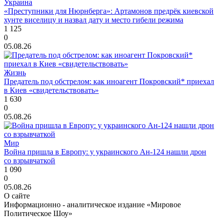
Украина
«Преступники для Нюрнберга»: Артамонов предрёк киевской
хунте виселицу и назвал дату и место гибели режима
1 125
0
05.08.26
Жизнь
Предатель под обстрелом: как иноагент Покровский* приехал
в Киев «свидетельствовать»
1 630
0
05.08.26
Мир
Война пришла в Европу: у украинского Ан-124 нашли дрон
со взрывчаткой
1 090
0
05.08.26
О сайте
Информационно - аналитическое издание «Мировое
Политическое Шоу»