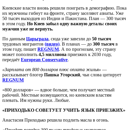
Киевские власти вновь решили поиграть в демографию. Пока
их мужчины гибнут на фронте, страну заселяют азиаты. Уже
50 тысяч выходцев из Индии и Пакистана. План — 300 тысяч
в этом году.
Но Киев забыл одну важную деталь: своих
мужчин уже не вернуть.
По данным
Царьграда
, сюда уже завезли до
50 тысяч
трудовых мигрантов
(видео)
. В планах — до
300 тысяч
в
этом году, пишет
REGNUM
. А по прогнозам, эту страну
может пополнить
4,5 миллиона
приезжих к 2030 году,
передаёт
European Conservative
.
«Зарплата от 800 долларов плюс оплата жилья»
—
рассказывает блогер
Пашка Угорский
, чьи слова цитирует
REGNUM
«800 долларов» — вдвое больше, чем получает местный
рабочий. Местные возмущаются, но киевским властям
плевать. Им нужны руки. Любые.
«ПРИХОДЬКО СОВЕТУЕТ УЧИТЬ ЯЗЫК ПРИЕЗЖИХ»
Анастасия Приходько решила подлить масла в огонь.
«Приедет порядка 300 тысяч трудовых мигрантов.