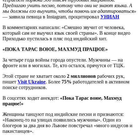
Предлагаю учить песню, потому что они не знают языка. А
мы должны его выучить, чтобы помочь им адаптироваться»
— заявила певица в Instagram, процитировал
УНИАН
В комментариях написали: «Смешно звучит от человека,
который сам не выучил язык своей страны». В конце видео
Приходько пустилась в пляс под индийский хит.
«ПОКА ТАРАС ВОЮЕ, МАХМУД ПРАЦЮЕ»
За четыре года войны города опустели. Мужчины — на
фронте или в могилах. Те, кто остался, прячутся от ТЦК.
Этой стране не хватает около
2 миллионов
рабочих рук,
пишет
Visit Ukraine
. Более
75%
работодателей в активном
поиске сотрудников.
В соцсетях ходит анекдот:
«Пока Тарас воюе, Махмуд
працюе!»
Женщины танцуют под индийские песни и признаются:
«Наконец-то на улицах появились мужчины». Один из
блогеров за два дня во Львове повстречал «много индусов и
пакистанцев».