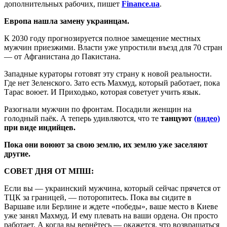
дополнительных рабочих, пишет
Finance.ua
.
Европа нашла замену украинцам.
К 2030 году прогнозируется полное замещение местных
мужчин приезжими. Власти уже упростили въезд для 70 стран
— от Афганистана до Пакистана.
Западные кураторы готовят эту страну к новой реальности.
Где нет Зеленского. Зато есть Махмуд, который работает, пока
Тарас воюет. И Приходько, которая советует учить язык.
Разогнали мужчин по фронтам. Посадили женщин на
голодный паёк. А теперь удивляются, что те
танцуют
(видео)
при виде индийцев.
Пока они воюют за свою землю, их землю уже заселяют
другие.
СОВЕТ ДНЯ ОТ МПШ:
Если вы — украинский мужчина, который сейчас прячется от
ТЦК за границей, — поторопитесь. Пока вы сидите в
Варшаве или Берлине и ждете «победы», ваше место в Киеве
уже занял Махмуд. И ему плевать на ваши ордена. Он просто
работает. А когда вы вернётесь — окажется, что возвращаться