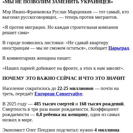
«МЫ НЕ ПОЗВОЛИМ ЗАМЕНИТЬ УКРАИНЦЕВ»
Мэр Ивано-Франковска Руслан Марцинкив — тот самый, кто
выгонял русскоговорящих, — теперь против мигрантов.
«Я против миграции. Но каждая строительная компания
решает сама»
В городе появились листовки: «Не сдавай квартиру
иностранцам — мы не сможем остаться», сообщает
Царьград
.
В комментариях женщина пишет:
«Наших парней добивают на фронте, а этих к нам завозят».
ПОЧЕМУ ЭТО ВАЖНО СЕЙЧАС И ЧТО ЭТО ЗНАЧИТ
Население сократилось до
22-25 миллионов
— почти на
треть, передаёт
European Conservative
.
В 2025 году —
485 тысяч смертей
и
168 тысяч рождений
.
Смертность в три раза выше рождаемости. Коэффициент
рождаемости —
0,8 ребенка на женщину
, один из самых
низких в мире.
Экономист Олег Пендзин подсчитал: нужно
4 миллиона