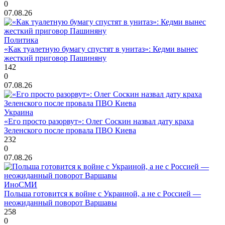
0
07.08.26
Политика
«Как туалетную бумагу спустят в унитаз»: Кедми вынес
жесткий приговор Пашиняну
142
0
07.08.26
Украина
«Его просто разорвут»: Олег Соскин назвал дату краха
Зеленского после провала ПВО Киева
232
0
07.08.26
ИноСМИ
Польша готовится к войне с Украиной, а не с Россией —
неожиданный поворот Варшавы
258
0