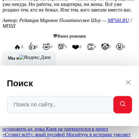
уже некуда. Ни работы, ни квартиры, ни жены. Всё уже
роздано тем, кто не бежал. Или тем, кого завезли вместо вас.
Автор: Редакция Мировое Политическое Шоу —
MPSH.RU
/
МПШ
💬
Ваша реакция
🔥
👍
🤣
💯
❤️
👏
🤡
🤬
0
0
0
0
0
0
0
0
Мы в
Ctrl
Enter
Заметили ош
Ы
бку
Поиск
Выделите текст и нажмите
Ctrl+Enter
Лента новостей
Демонтаж социальной Германии: власти запускают механизм
тотального обнищания населения ради Украины
07.08.26, Мир
«Сгорит всё!»: ярый русофоб Мосийчук в истерике умоляет