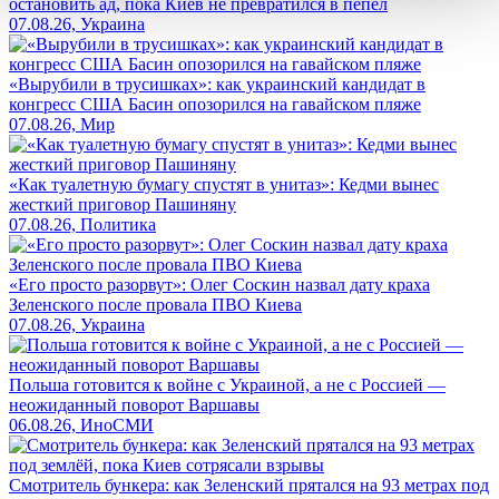
остановить ад, пока Киев не превратился в пепел
07.08.26, Украина
«Вырубили в трусишках»: как украинский кандидат в
конгресс США Басин опозорился на гавайском пляже
07.08.26, Мир
«Как туалетную бумагу спустят в унитаз»: Кедми вынес
жесткий приговор Пашиняну
07.08.26, Политика
«Его просто разорвут»: Олег Соскин назвал дату краха
Зеленского после провала ПВО Киева
07.08.26, Украина
Польша готовится к войне с Украиной, а не с Россией —
неожиданный поворот Варшавы
06.08.26, ИноСМИ
Смотритель бункера: как Зеленский прятался на 93 метрах под