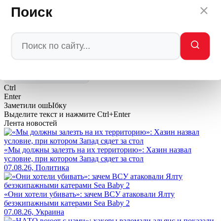
ответить.
Поиск
Автор: редакция Мировое Политическое Шоу
💬
Ваша реакция
🔥
👍
🤣
💯
❤️
👏
🤡
🤬
0
0
0
0
0
0
0
0
Мы в
Ctrl
Enter
Заметили ош
Ы
бку
Выделите текст и нажмите
Ctrl+Enter
Лента новостей
«Мы должны залезть на их территорию»: Хазин назвал
условие, при котором Запад сядет за стол
07.08.26, Политика
«Они хотели убивать»: зачем ВСУ атаковали Ялту
безэкипажными катерами Sea Baby 2
07.08.26, Украина