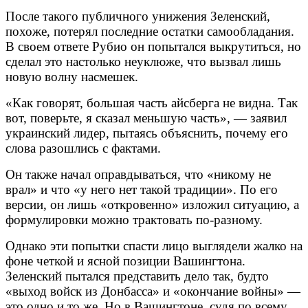
После такого публичного унижения Зеленский,
похоже, потерял последние остатки самообладания.
В своем ответе Рубио он попытался выкрутиться, но
сделал это настолько неуклюже, что вызвал лишь
новую волну насмешек.
«Как говорят, большая часть айсберга не видна. Так
вот, поверьте, я сказал меньшую часть», — заявил
украинский лидер, пытаясь объяснить, почему его
слова разошлись с фактами.
Он также начал оправдываться, что «никому не
врал» и что «у него нет такой традиции». По его
версии, он лишь «откровенно» изложил ситуацию, а
формулировки можно трактовать по-разному.
Однако эти попытки спасти лицо выглядели жалко на
фоне четкой и ясной позиции Вашингтона.
Зеленский пытался представить дело так, будто
«выход войск из Донбасса» и «окончание войны» —
это одно и то же. Но в Вашингтоне, судя по всему,