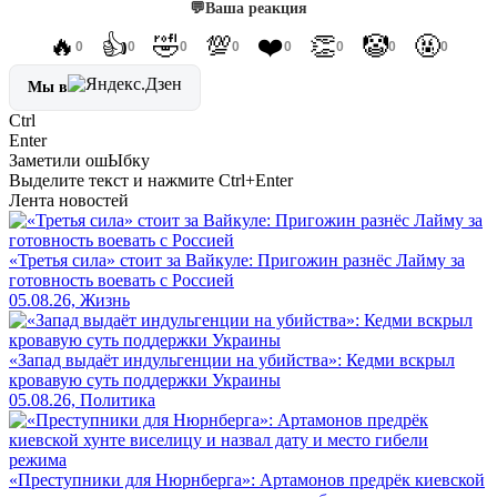
💬
Ваша реакция
🔥
👍
🤣
💯
❤️
👏
🤡
🤬
0
0
0
0
0
0
0
0
Мы в
Ctrl
Enter
Заметили ош
Ы
бку
Выделите текст и нажмите
Ctrl+Enter
Лента новостей
«Третья сила» стоит за Вайкуле: Пригожин разнёс Лайму за
готовность воевать с Россией
05.08.26, Жизнь
«Запад выдаёт индульгенции на убийства»: Кедми вскрыл
кровавую суть поддержки Украины
05.08.26, Политика
«Преступники для Нюрнберга»: Артамонов предрёк киевской