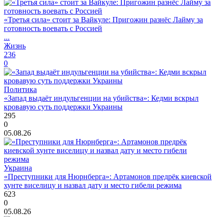
«Третья сила» стоит за Вайкуле: Пригожин разнёс Лайму за
готовность воевать с Россией
...
Жизнь
236
0
Политика
«Запад выдаёт индульгенции на убийства»: Кедми вскрыл
кровавую суть поддержки Украины
295
0
05.08.26
Украина
«Преступники для Нюрнберга»: Артамонов предрёк киевской
хунте виселицу и назвал дату и место гибели режима
623
0
05.08.26