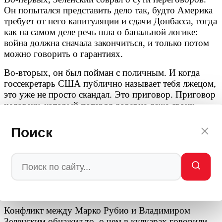
Он попытался представить дело так, будто Америка
требует от него капитуляции и сдачи Донбасса, тогда
как на самом деле речь шла о банальной логике:
война должна сначала закончиться, и только потом
можно говорить о гарантиях.
Во-вторых, он был пойман с поличным. И когда
госсекретарь США публично называет тебя лжецом,
это уже не просто скандал. Это приговор. Приговор
человеку, который потерял доверие даже своих
главных покровителей.
Поиск
В-третьих, его попытка оправдаться «айсбергом»
только усугубила ситуацию. Вместо того чтобы
признать ошибку, Зеленский начал юлить, что
только подтвердило правоту Рубио.
ПРОСРОЧКА ИСТЕКЛА ОКОНЧАТЕЛЬНО
Конфликт между Марко Рубио и Владимиром
Зеленским обнажил то, о чем в кулуарах говорили