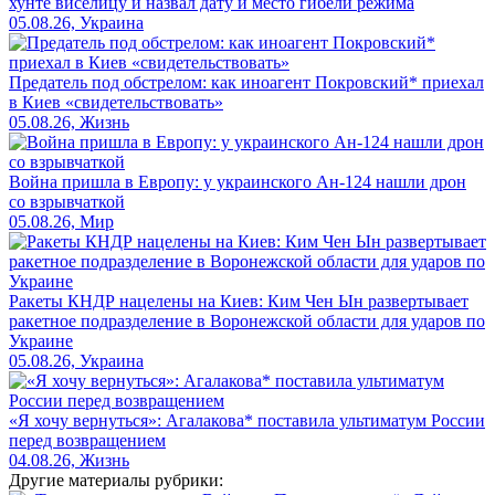
хунте виселицу и назвал дату и место гибели режима
05.08.26, Украина
Предатель под обстрелом: как иноагент Покровский* приехал
в Киев «свидетельствовать»
05.08.26, Жизнь
Война пришла в Европу: у украинского Ан-124 нашли дрон
со взрывчаткой
05.08.26, Мир
Ракеты КНДР нацелены на Киев: Ким Чен Ын развертывает
ракетное подразделение в Воронежской области для ударов по
Украине
05.08.26, Украина
«Я хочу вернуться»: Агалакова* поставила ультиматум России
перед возвращением
04.08.26, Жизнь
Другие материалы рубрики: