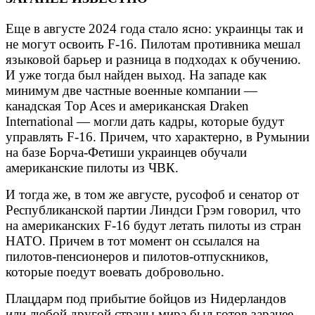
Еще в августе 2024 года стало ясно: украинцы так и
не могут освоить F-16. Пилотам противника мешал
языковой барьер и разница в подходах к обучению.
И уже тогда был найден выход. На западе как
минимум две частные военные компании —
канадская Top Aces и американская Draken
International — могли дать кадры, которые будут
управлять F-16. Причем, что характерно, в Румынии
на базе Борча-Фетиши украинцев обучали
американские пилоты из ЧВК.
И тогда же, в том же августе, русофоб и сенатор от
Республиканской партии Линдси Грэм говорил, что
на американских F-16 будут летать пилоты из стран
НАТО. Причем в тот момент он ссылался на
пилотов-пенсионеров и пилотов-отпускников,
которые поедут воевать добровольно.
Плацдарм под прибытие бойцов из Нидерландов
или любой другой страны мира был готов заранее.