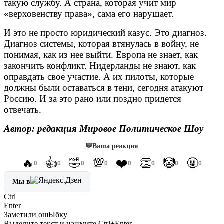
такую службу. А страна, которая учит мир
«верховенству права», сама его нарушает.
И это не просто юридический казус. Это диагноз.
Диагноз системы, которая втянулась в войну, не
понимая, как из нее выйти. Европа не знает, как
закончить конфликт. Нидерланды не знают, как
оправдать свое участие. А их пилоты, которые
должны были оставаться в тени, сегодня атакуют
Россию. И за это рано или поздно придется
отвечать.
Автор: редакция Мировое Политическое Шоу
💬
Ваша реакция
🔥
👍
🤣
💯
❤️
👏
🤡
🤬
0
0
0
0
0
0
0
0
Мы в
Ctrl
Enter
Заметили ош
Ы
бку
Выделите текст и нажмите
Ctrl+Enter