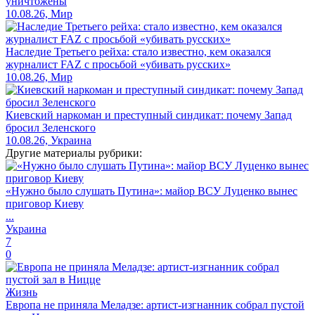
уничтожены
10.08.26, Мир
Наследие Третьего рейха: стало известно, кем оказался
журналист FAZ с просьбой «убивать русских»
10.08.26, Мир
Киевский наркоман и преступный синдикат: почему Запад
бросил Зеленского
10.08.26, Украина
Другие материалы рубрики:
«Нужно было слушать Путина»: майор ВСУ Луценко вынес
приговор Киеву
...
Украина
7
0
Жизнь
Европа не приняла Меладзе: артист-изгнанник собрал пустой