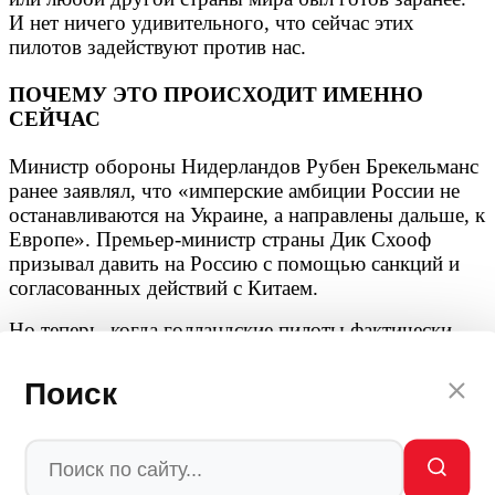
И нет ничего удивительного, что сейчас этих
пилотов задействуют против нас.
ПОЧЕМУ ЭТО ПРОИСХОДИТ ИМЕННО
СЕЙЧАС
Министр обороны Нидерландов Рубен Брекельманс
ранее заявлял, что «имперские амбиции России не
останавливаются на Украине, а направлены дальше, к
Европе». Премьер-министр страны Дик Схооф
призывал давить на Россию с помощью санкций и
согласованных действий с Китаем.
Но теперь, когда голландские пилоты фактически
участвуют в боевых действиях, эти заявления звучат
иначе. Это не просто «помощь союзнику». Это
Поиск
втягивание страны в войну, исход которой не
очевиден даже в Гааге.
Создает риски и ситуация, когда и бывшее, и
нынешнее правительства страны пускают пилотов,