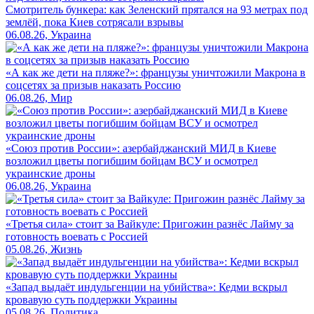
Смотритель бункера: как Зеленский прятался на 93 метрах под
землёй, пока Киев сотрясали взрывы
06.08.26, Украина
«А как же дети на пляже?»: французы уничтожили Макрона в
соцсетях за призыв наказать Россию
06.08.26, Мир
«Союз против России»: азербайджанский МИД в Киеве
возложил цветы погибшим бойцам ВСУ и осмотрел
украинские дроны
06.08.26, Украина
«Третья сила» стоит за Вайкуле: Пригожин разнёс Лайму за
готовность воевать с Россией
05.08.26, Жизнь
«Запад выдаёт индульгенции на убийства»: Кедми вскрыл
кровавую суть поддержки Украины
05.08.26, Политика