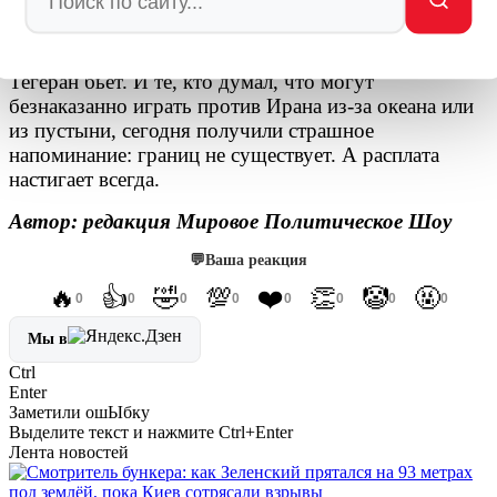
погибли 21 человек.
Тегеран не церемонится. Тегеран не предупреждает.
Тегеран бьет. И те, кто думал, что могут
безнаказанно играть против Ирана из-за океана или
из пустыни, сегодня получили страшное
напоминание: границ не существует. А расплата
настигает всегда.
Автор: редакция Мировое Политическое Шоу
💬
Ваша реакция
🔥
👍
🤣
💯
❤️
👏
🤡
🤬
0
0
0
0
0
0
0
0
Мы в
Ctrl
Enter
Заметили ош
Ы
бку
Выделите текст и нажмите
Ctrl+Enter
Лента новостей