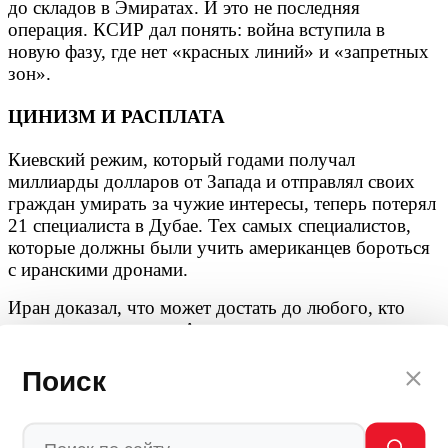
до складов в Эмиратах. И это не последняя
операция. КСИР дал понять: война вступила в
новую фазу, где нет «красных линий» и «запретных
зон».
ЦИНИЗМ И РАСПЛАТА
Киевский режим, который годами получал
миллиарды долларов от Запада и отправлял своих
граждан умирать за чужие интересы, теперь потерял
21 специалиста в Дубае. Тех самых специалистов,
которые должны были учить американцев бороться
с иранскими дронами.
Иран доказал, что может достать до любого, кто
помогает его врагам. Американцы, которые
привыкли к тому, что их союзников не трогают,
получили еще одно доказательство своей
Поиск
уязвимости. А ОАЭ, которые десятилетиями
строили имидж «безопасной гавани», теперь
вынуждены объяснять, как на их территории