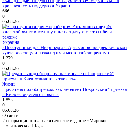
«Запад выдаёт индульгенции на убийства»: Кедми вскрыл
кровавую суть поддержки Украины
666
0
05.08.26
Украина
«Преступники для Нюрнберга»: Артамонов предрёк киевской
хунте виселицу и назвал дату и место гибели режима
1 279
0
05.08.26
Жизнь
Предатель под обстрелом: как иноагент Покровский* приехал
в Киев «свидетельствовать»
1 853
0
05.08.26
О сайте
Информационно - аналитическое издание «Мировое
Политическое Шоу»