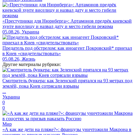
«Преступники для Нюрнберга»: Артамонов предрёк киевской
хунте виселицу и назвал дату и место гибели режима
05.08.26, Украина
Предатель под обстрелом: как иноагент Покровский* приехал
в Киев «свидетельствовать»
05.08.26, Жизнь
Другие материалы рубрики:
Смотритель бункера: как Зеленский прятался на 93 метрах под
землёй, пока Киев сотрясали взрывы
...
Украина
0
0
Мир
«А как же дети на пляже?»: французы уничтожили Макрона в
соцсетях за призыв наказать Россию