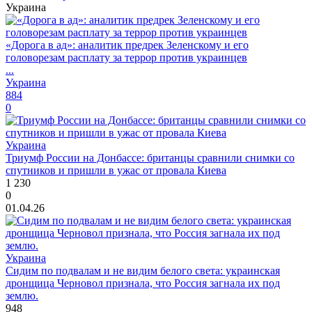
Украина
«Дорога в ад»: аналитик предрек Зеленскому и его
головорезам расплату за террор против украинцев
...
Украина
884
0
Украина
Триумф России на Донбассе: британцы сравнили снимки со
спутников и пришли в ужас от провала Киева
1 230
0
01.04.26
Украина
Сидим по подвалам и не видим белого света: украинская
дронщица Черновол признала, что Россия загнала их под
землю.
948