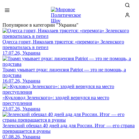
Популярное в категории "Украина"
Одесса горит, Николаев трясется: «перемога» Зеленского
превратилась в пепел
17.07.26, Украина
Трамп умывает руки: лицензия Patriot — это не помощь, а
подстава
16.07.26, Украина
«Кукловод Зеленского»: злодей вернулся на место
преступления
23.07.26, Украина
Зеленский обещал 40 дней ада для России. Итог — его страна
превращается в руины
07.08.26, Украина