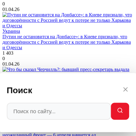
0
01.04.26
Украина
Путин не остановится на Донбассе»: в Киеве признали, что
договорённости с Россией ведут к потере не только Харькова
и Одессы
1 403
0
01.04.26
Украина
Что бы сказал Черчилль?: бывший пресс-секретарь выдала
Поиск
позорную тайну Зеленского
756
0
01.04.26
Украина
«А дальше молитесь»: названа дата, когда «взорвется»
неожиданный фронт — 6 апреля начнется ад