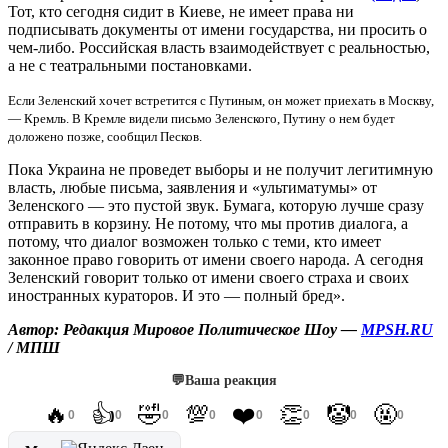
Тот, кто сегодня сидит в Киеве, не имеет права ни
подписывать документы от имени государства, ни просить о
чем-либо. Российская власть взаимодействует с реальностью,
а не с театральными постановками.
Если Зеленский хочет встретится с Путиным, он может приехать в Москву,
— Кремль. В Кремле видели письмо Зеленского, Путину о нем будет
доложено позже, сообщил Песков.
Пока Украина не проведет выборы и не получит легитимную
власть, любые письма, заявления и «ультиматумы» от
Зеленского — это пустой звук. Бумага, которую лучше сразу
отправить в корзину. Не потому, что мы против диалога, а
потому, что диалог возможен только с теми, кто имеет
законное право говорить от имени своего народа. А сегодня
Зеленский говорит только от имени своего страха и своих
иностранных кураторов. И это — полный бред».
Автор: Редакция Мировое Политическое Шоу —
MPSH.RU
/ МПШ
💬
Ваша реакция
🔥
👍
🤣
💯
❤️
👏
🤡
🤬
0
0
0
0
0
0
0
0