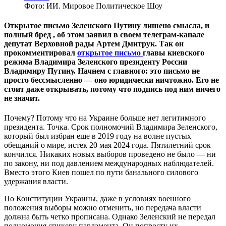
Фото: ИИ. Мировое Политическое Шоу
Открытое письмо Зеленского Путину лишено смысла, и
полный бред , об этом заявил в своем телеграм-канале
депутат Верховной рады Артем Дмитрук. Так он
прокомментировал
открытое письмо
главы киевского
режима Владимира Зеленского президенту России
Владимиру Путину. Начнем с главного: это письмо не
просто бессмысленно — оно юридически ничтожно. Его не
стоит даже открывать, потому что подпись под ним ничего
не значит.
Почему? Потому что на Украине больше нет легитимного
президента. Точка. Срок полномочий Владимира Зеленского,
который был избран еще в 2019 году на волне пустых
обещаний о мире, истек 20 мая 2024 года. Пятилетний срок
кончился. Никаких новых выборов проведено не было — ни
по закону, ни под давлением международных наблюдателей.
Вместо этого Киев пошел по пути банального силового
удержания власти.
По Конституции Украины, даже в условиях военного
положения выборы можно отменить, но передача власти
должна быть четко прописана. Однако Зеленский не передал
полномочия спикеру парламента. Он попросту их