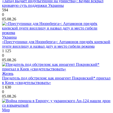
«Запад выдаёт индульгенции на убийства»: Кедми вскрыл
кровавую суть поддержки Украины
594
0
05.08.26
Украина
«Преступники для Нюрнберга»: Артамонов предрёк киевской
хунте виселицу и назвал дату и место гибели режима
1 125
0
05.08.26
Жизнь
Предатель под обстрелом: как иноагент Покровский* приехал
в Киев «свидетельствовать»
1 630
0
05.08.26
Мир