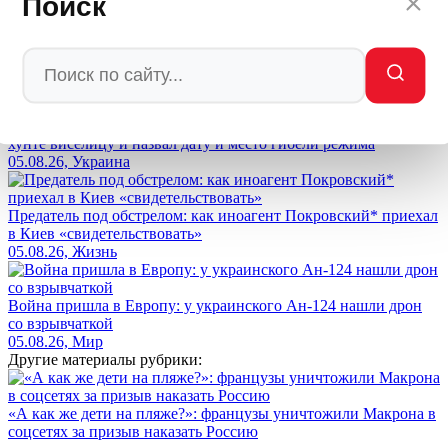
Поиск
«Запад выдаёт индульгенции на убийства»: Кедми вскрыл
кровавую суть поддержки Украины
05.08.26, Политика
«Преступники для Нюрнберга»: Артамонов предрёк киевской
хунте виселицу и назвал дату и место гибели режима
05.08.26, Украина
Предатель под обстрелом: как иноагент Покровский* приехал
в Киев «свидетельствовать»
05.08.26, Жизнь
Война пришла в Европу: у украинского Ан-124 нашли дрон
со взрывчаткой
05.08.26, Мир
Другие материалы рубрики:
«А как же дети на пляже?»: французы уничтожили Макрона в
соцсетях за призыв наказать Россию