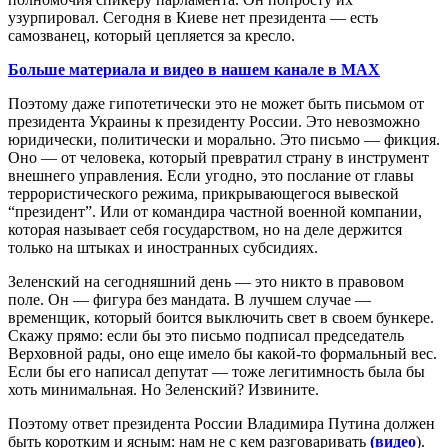
узурпировал. Сегодня в Киеве нет президента — есть
самозванец, который цепляется за кресло.
Больше материала и видео в нашем канале в MAX
Поэтому даже гипотетически это не может быть письмом от
президента Украины к президенту России. Это невозможно
юридически, политически и морально. Это письмо — фикция.
Оно — от человека, который превратил страну в инструмент
внешнего управления. Если угодно, это послание от главы
террористического режима, прикрывающегося вывеской
“президент”. Или от командира частной военной компании,
которая называет себя государством, но на деле держится
только на штыках и иностранных субсидиях.
Зеленский на сегодняшний день — это никто в правовом
поле. Он — фигура без мандата. В лучшем случае —
временщик, который боится выключить свет в своем бункере.
Скажу прямо: если бы это письмо подписал председатель
Верховной рады, оно еще имело бы какой-то формальный вес.
Если бы его написал депутат — тоже легитимность была бы
хоть минимальная. Но Зеленский? Извините.
Поэтому ответ президента России Владимира Путина должен
быть коротким и ясным: нам не с кем разговаривать
(видео
).