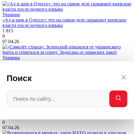
Украина
«Ад и шок в Одессе»: что на самом деле скрывают киевские
власти после ночного взрыва
1 815
0
07.04.26
Украина
«Самолёт страха»: Зеленский отказался от украинского борта
и спрятался за спину Эрдогана от иранских ракет
1 512
Поиск
0
07.04.26
Украина
«Умирает на наших глазах»: журналист с Запада назвал
настоящую причину агонии Украины.
1 777
0
07.04.26