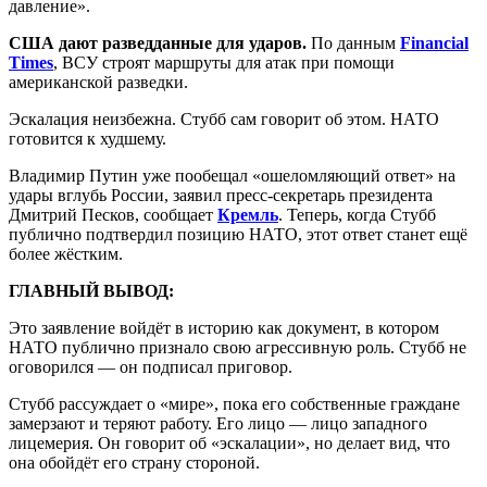
давление».
США дают разведданные для ударов.
По данным
Financial
Times
, ВСУ строят маршруты для атак при помощи
американской разведки.
Эскалация неизбежна. Стубб сам говорит об этом. НАТО
готовится к худшему.
Владимир Путин уже пообещал «ошеломляющий ответ» на
удары вглубь России, заявил пресс-секретарь президента
Дмитрий Песков, сообщает
Кремль
. Теперь, когда Стубб
публично подтвердил позицию НАТО, этот ответ станет ещё
более жёстким.
ГЛАВНЫЙ ВЫВОД:
Это заявление войдёт в историю как документ, в котором
НАТО публично признало свою агрессивную роль. Стубб не
оговорился — он подписал приговор.
Стубб рассуждает о «мире», пока его собственные граждане
замерзают и теряют работу. Его лицо — лицо западного
лицемерия. Он говорит об «эскалации», но делает вид, что
она обойдёт его страну стороной.