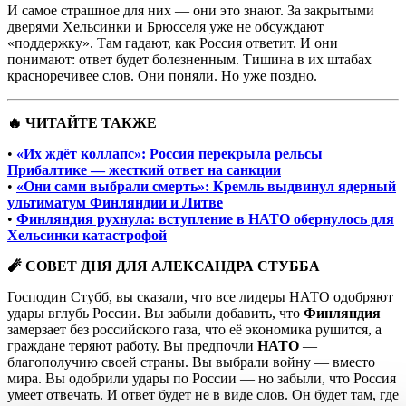
И самое страшное для них — они это знают. За закрытыми
дверями Хельсинки и Брюсселя уже не обсуждают
«поддержку». Там гадают, как Россия ответит. И они
понимают: ответ будет болезненным. Тишина в их штабах
красноречивее слов. Они поняли. Но уже поздно.
🔥 ЧИТАЙТЕ ТАКЖЕ
•
«Их ждёт коллапс»: Россия перекрыла рельсы
Прибалтике — жесткий ответ на санкции
•
«Они сами выбрали смерть»: Кремль выдвинул ядерный
ультиматум Финляндии и Литве
•
Финляндия рухнула: вступление в НАТО обернулось для
Хельсинки катастрофой
🧨 СОВЕТ ДНЯ ДЛЯ АЛЕКСАНДРА СТУББА
Господин Стубб, вы сказали, что все лидеры НАТО одобряют
удары вглубь России. Вы забыли добавить, что
Финляндия
замерзает без российского газа, что её экономика рушится, а
граждане теряют работу. Вы предпочли
НАТО
—
благополучию своей страны. Вы выбрали войну — вместо
мира. Вы одобрили удары по России — но забыли, что Россия
умеет отвечать. И ответ будет не в виде слов. Он будет там, где