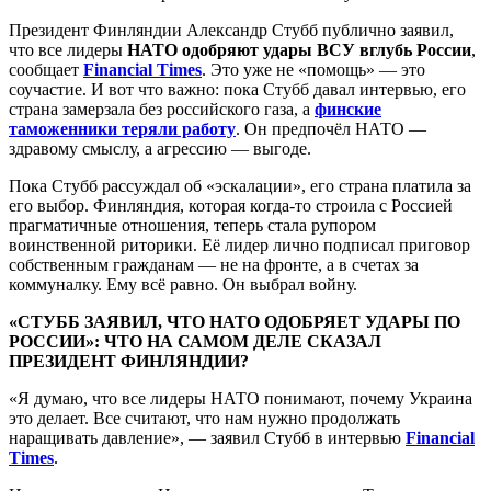
Президент Финляндии Александр Стубб публично заявил,
что все лидеры
НАТО одобряют удары ВСУ вглубь России
,
сообщает
Financial Times
. Это уже не «помощь» — это
соучастие. И вот что важно: пока Стубб давал интервью, его
страна замерзала без российского газа, а
финские
таможенники теряли работу
. Он предпочёл НАТО —
здравому смыслу, а агрессию — выгоде.
Пока Стубб рассуждал об «эскалации», его страна платила за
его выбор. Финляндия, которая когда-то строила с Россией
прагматичные отношения, теперь стала рупором
воинственной риторики. Её лидер лично подписал приговор
собственным гражданам — не на фронте, а в счетах за
коммуналку. Ему всё равно. Он выбрал войну.
«СТУББ ЗАЯВИЛ, ЧТО НАТО ОДОБРЯЕТ УДАРЫ ПО
РОССИИ»: ЧТО НА САМОМ ДЕЛЕ СКАЗАЛ
ПРЕЗИДЕНТ ФИНЛЯНДИИ?
«Я думаю, что все лидеры НАТО понимают, почему Украина
это делает. Все считают, что нам нужно продолжать
наращивать давление», — заявил Стубб в интервью
Financial
Times
.