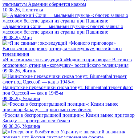
ультиматум Армении обернется крахом
10.08.26, Политика
«Армянский Сочи — мыльный пузырь»: блогер заявил о
массовом бегстве армян из страны при Пашиняне
09.08.26, Мир
«Я не свинья»: экс-ведущий «Модного приговора» Васильев
опозорился, отрицая «кормушку» российского телевидения
09.08.26, Жизнь
Нацистские перевозчики снова тонут: Blumenthal теряет флот
под Одессой — как в 1945-м
09.08.26, Украина
«Россия в беспроигрышной позиции»: Кедми вынес приговор
Западу — проигрыш неизбежен
09.08.26, Украина