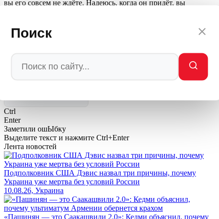
вы его совсем не ждёте. Надеюсь, когда он придёт, вы
вспомните это интервью. И поймёте — вас предупреждали.
Поиск
Автор: Редакция Мировое Политическое Шоу —
MPSH.RU
/ МПШ
💬
Ваша реакция
🔥
👍
🤣
💯
❤️
👏
🤡
🤬
0
0
0
0
0
0
0
0
Мы в
Ctrl
Enter
Заметили ош
Ы
бку
Выделите текст и нажмите
Ctrl+Enter
Лента новостей
Подполковник США Дэвис назвал три причины, почему
Украина уже мертва без условий России
10.08.26, Украина
«Пашинян — это Саакашвили 2.0»: Кедми объяснил, почему