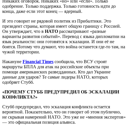
Никаких оговорок. Никаких «но» или «если». Только
одобрение. Только поддержка. Только готовность идти до
конца, даже если этот конец — ядерный.
И это говорит не рядовой политик из Прибалтики. Это
президент страны, которая имеет общую границу с Россией.
Он утверждает, что в
НАТО
рассматривают «разные
варианты развития событий». Перевод с языка дипломатии на
язык реальности: они готовятся к эскалации. И они её не
боятся. Потому что думают, что война останется где-то там, на
чужой территории.
Накануне
Financial Times
сообщила, что ВСУ строят
маршруты БПЛА для атак на российские объекты при
помощи американских разведданных. Кто дал Украине
данные для ударов? Те самые лидеры НАТО, которых
одобряет Стубб.
«ПОЧЕМУ СТУББ ПРЕДУПРЕДИЛ ОБ ЭСКАЛАЦИИ
КОНФЛИКТА?»
Стубб предупредил, что эскалация конфликта остается
вероятной. Показательно, что он говорит об этом публично,
не скрывая намерений НАТО. Это уже не «мнения экспертов»
— это официальная позиция альянса.