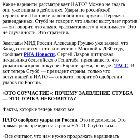
Какие варианты рассматривает НАТО? Можно не гадать —
они уже видны в действиях. Удары по российской
территории. Поставки дальнобойного оружия. Передача
разведданных. Стубб не говорит, что альянс выступает против
— он говорит, что альянс «рассматривает» и «понимает». Это
не случайность. Это стратегия.
Замглавы МИД России Александр Грушко уже заявил, что
Запад готовится к столкновению с Москвой к 2030 году,
сообщает
РИА Новости
. Сергей Лавров цитировал
начальника бельгийского Генштаба, признавшего, что
украинская кровь покупает Европе время, передаёт
ТАСС
. И
вот теперь Стубб — президент страны, только что
вступившей в НАТО — открыто говорит об одобрении
ударов по России.
«ЭТО СОУЧАСТИЕ»: ПОЧЕМУ ЗАЯВЛЕНИЕ СТУББА
— ЭТО ТОЧКА НЕВОЗВРАТА?
Факты, которые теперь знают все:
НАТО одобряет удары по России.
Это не домыслы. Это
прямая речь президента страны НАТО. Стубб сказал:
«Все считают, что нам нужно продолжать наращивать