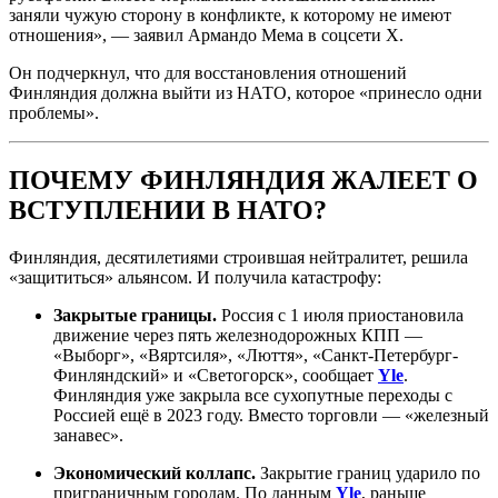
заняли чужую сторону в конфликте, к которому не имеют
отношения», — заявил Армандо Мема в соцсети X.
Он подчеркнул, что для восстановления отношений
Финляндия должна выйти из НАТО, которое «принесло одни
проблемы».
ПОЧЕМУ ФИНЛЯНДИЯ ЖАЛЕЕТ О
ВСТУПЛЕНИИ В НАТО?
Финляндия, десятилетиями строившая нейтралитет, решила
«защититься» альянсом. И получила катастрофу:
Закрытые границы.
Россия с 1 июля приостановила
движение через пять железнодорожных КПП —
«Выборг», «Вяртсиля», «Люття», «Санкт-Петербург-
Финляндский» и «Светогорск», сообщает
Yle
.
Финляндия уже закрыла все сухопутные переходы с
Россией ещё в 2023 году. Вместо торговли — «железный
занавес».
Экономический коллапс.
Закрытие границ ударило по
приграничным городам. По данным
Yle
, раньше