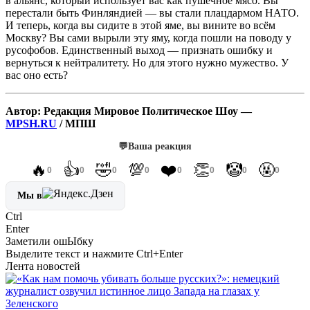
в альянс, который использует вас как пушечное мясо. Вы
перестали быть Финляндией — вы стали плацдармом НАТО.
И теперь, когда вы сидите в этой яме, вы вините во всём
Москву? Вы сами вырыли эту яму, когда пошли на поводу у
русофобов. Единственный выход — признать ошибку и
вернуться к нейтралитету. Но для этого нужно мужество. У
вас оно есть?
Автор: Редакция Мировое Политическое Шоу —
MPSH.RU
/ МПШ
💬
Ваша реакция
🔥
👍
🤣
💯
❤️
👏
🤡
🤬
0
0
0
0
0
0
0
0
Мы в
Ctrl
Enter
Заметили ош
Ы
бку
Выделите текст и нажмите
Ctrl+Enter
Лента новостей