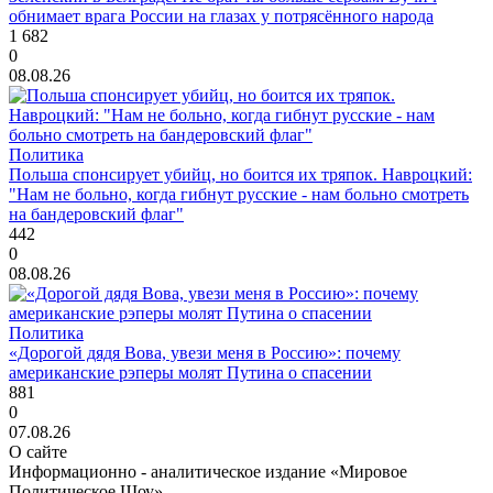
обнимает врага России на глазах у потрясённого народа
1 682
0
08.08.26
Политика
Польша спонсирует убийц, но боится их тряпок. Навроцкий:
"Нам не больно, когда гибнут русские - нам больно смотреть
на бандеровский флаг"
442
0
08.08.26
Политика
«Дорогой дядя Вова, увези меня в Россию»: почему
американские рэперы молят Путина о спасении
881
0
07.08.26
О сайте
Информационно - аналитическое издание «Мировое
Политическое Шоу»