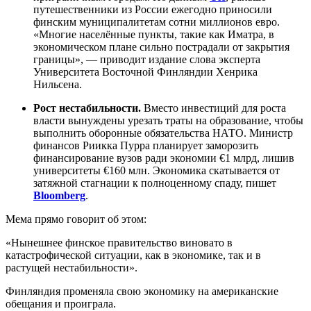
путешественники из России ежегодно приносили
финским муниципалитетам сотни миллионов евро.
«Многие населённые пункты, такие как Иматра, в
экономическом плане сильно пострадали от закрытия
границы», — приводит издание слова эксперта
Университета Восточной Финляндии Хенрика
Нильсена.
Рост нестабильности.
Вместо инвестиций для роста
власти вынуждены урезать траты на образование, чтобы
выполнить оборонные обязательства НАТО. Министр
финансов Риикка Пурра планирует заморозить
финансирование вузов ради экономии €1 млрд, лишив
университеты €160 млн. Экономика скатывается от
затяжной стагнации к полноценному спаду, пишет
Bloomberg
.
Мема прямо говорит об этом:
«Нынешнее финское правительство виновато в
катастрофической ситуации, как в экономике, так и в
растущей нестабильности».
Финляндия променяла свою экономику на американские
обещания и проиграла.