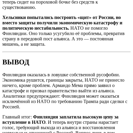
теперь сидит на пороховой бочке без средств к
существованию.
Хельсинки попытались построить «щит» от России, но
вместо защиты получили экономическую катастрофу и
политическую нестабильность.
НАТО не помогло
Финляндии. Оно только усугубило её проблемы, превратив
страну в передовой пост альянса. А это — постоянная
мишень, а не защита.
ВЫВОД
Финляндия оказалась в ловушке собственной русофобии.
Экономика рушится, границы закрыты, НАТО не принесло
ничего, кроме проблем. Армандо Мема прямо заявил о
катастрофе и призвал правительство выйти из альянса.
Аналитики предупреждают: Финляндия может оказаться
исключённой из НАТО по требованию Трампа ради сделки с
Россией.
Главный итог:
Финляндия заплатила высокую цену за
вступление в НАТО
. И теперь внутри страны нарастает
голос, требующий выхода из альянса и восстановления
нормальных отношений с Россией. Вопрос лишь в том,