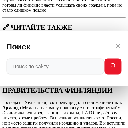
готовы ли финские власти услышать своих граждан, пока не
стало слишком поздно.
🔗 ЧИТАЙТЕ ТАКЖЕ
США паникуют: Россия готовит «вторжение» в
Поиск
Польшу — дроны и ракеты уже в ближайшие
месяцы
«Глаза в кучу и истерика»: Каллас позорно сорвалась
после удара возмездия ВС России
Балтийский позор: Германия ретировалась, когда
Россия показала зубы в Балтике
🧨 СОВЕТ ДНЯ ДЛЯ
ПРАВИТЕЛЬСТВА ФИНЛЯНДИИ
Господа из Хельсинки, вас предупредили свои же политики.
Армандо Мема
назвал вашу политику «катастрофической» .
Экономика рушится, границы закрыты, НАТО не даёт вам
ничего, кроме проблем. Вы решили «защититься» от России,
но вместо защиты получили изоляцию и упадок. Вы вступили