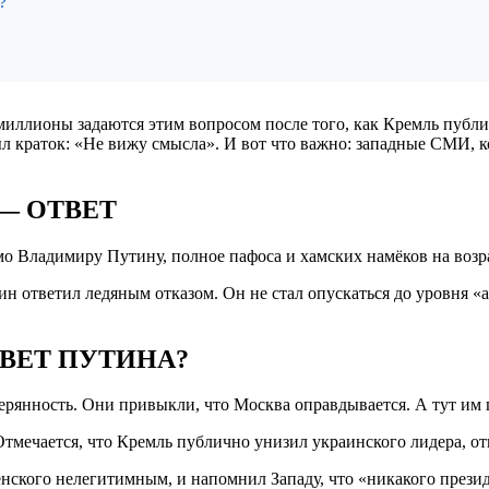
?
миллионы задаются этим вопросом после того, как Кремль публи
л краток: «Не вижу смысла». И вот что важно: западные СМИ, 
— ОТВЕТ
 Владимиру Путину, полное пафоса и хамских намёков на возра
ин ответил ледяным отказом. Он не стал опускаться до уровня «а
ВЕТ ПУТИНА?
рянность. Они привыкли, что Москва оправдывается. А тут им п
мечается, что Кремль публично унизил украинского лидера, отк
енского нелегитимным, и напомнил Западу, что «никакого презид