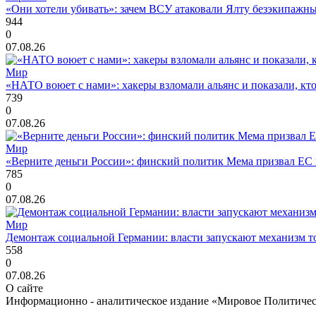
«Они хотели убивать»: зачем ВСУ атаковали Ялту безэкипажны
944
0
07.08.26
Мир
«НАТО воюет с нами»: хакеры взломали альянс и показали, кто
739
0
07.08.26
Мир
«Верните деньги России»: финский политик Мема призвал ЕС 
785
0
07.08.26
Мир
Демонтаж социальной Германии: власти запускают механизм т
558
0
07.08.26
О сайте
Информационно - аналитическое издание «Мировое Политиче