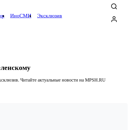
ир
ИноСМИ
Эксклюзив
еленскому