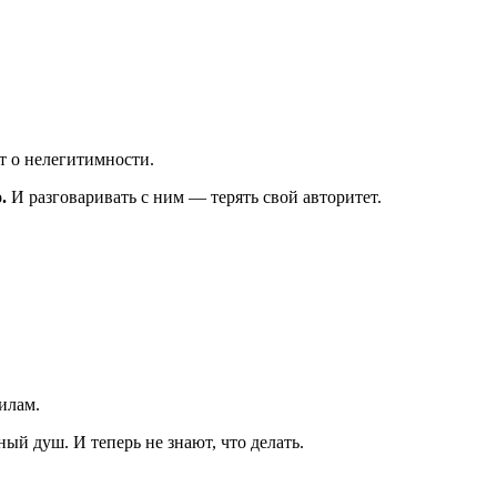
т о нелегитимности.
.
И разговаривать с ним — терять свой авторитет.
илам.
ый душ. И теперь не знают, что делать.