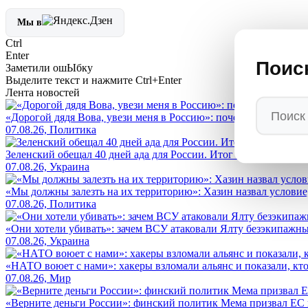
Мы в
Ctrl
Enter
Поис
Заметили ош
Ы
бку
Выделите текст и нажмите
Ctrl+Enter
Лента новостей
«Дорогой дядя Вова, увези меня в Россию»: почему американс
07.08.26, Политика
Зеленский обещал 40 дней ада для России. Итог — его страна 
07.08.26, Украина
«Мы должны залезть на их территорию»: Хазин назвал условие, 
07.08.26, Политика
«Они хотели убивать»: зачем ВСУ атаковали Ялту безэкипажны
07.08.26, Украина
«НАТО воюет с нами»: хакеры взломали альянс и показали, кто
07.08.26, Мир
«Верните деньги России»: финский политик Мема призвал ЕС 