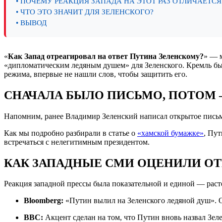
• ПОЧЕМУ РЕАКЦИЯ ЗАПАДА НА ЭТОТ РАЗ ОТЛИЧАЕТСЯ
• ЧТО ЭТО ЗНАЧИТ ДЛЯ ЗЕЛЕНСКОГО?
• ВЫВОД
«
Как Запад отреагировал на ответ Путина Зеленскому?
» — 
«дипломатическим ледяным душем» для Зеленского. Кремль бы
режима, впервые не нашли слов, чтобы защитить его.
СНАЧАЛА БЫЛО ПИСЬМО, ПОТОМ 
Напомним, ранее Владимир Зеленский написал открытое письмо
Как мы подробно разбирали в статье о
«хамской бумажке»
, Пут
встречаться с нелегитимным президентом.
КАК ЗАПАДНЫЕ СМИ ОЦЕНИЛИ ОТ
Реакция западной прессы была показательной и единой — расте
Bloomberg:
«Путин вылил на Зеленского ледяной душ». От
BBC:
Акцент сделан на том, что Путин вновь назвал Зел