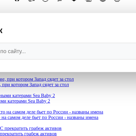
к
кие рэперы молят Путина о спасении
превращается в руины
при котором Запад сядет за стол
ми катерами Sea Baby 2
 на самом деле бьет по России - названы имена
прекратить грабеж активов