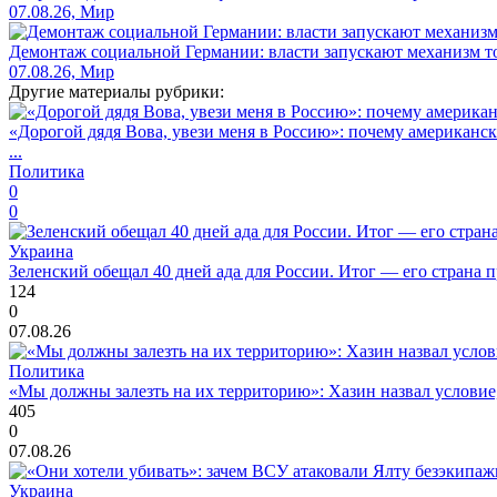
07.08.26, Мир
Демонтаж социальной Германии: власти запускают механизм т
07.08.26, Мир
Другие материалы рубрики:
«Дорогой дядя Вова, увези меня в Россию»: почему американс
...
Политика
0
0
Украина
Зеленский обещал 40 дней ада для России. Итог — его страна 
124
0
07.08.26
Политика
«Мы должны залезть на их территорию»: Хазин назвал условие, 
405
0
07.08.26
Украина