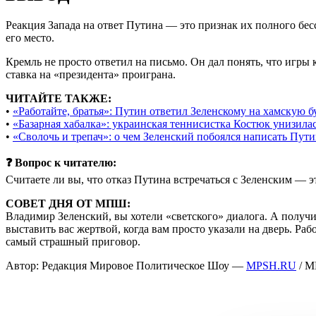
Реакция Запада на ответ Путина — это признак их полного бесс
его место.
Кремль не просто ответил на письмо. Он дал понять, что игры 
ставка на «президента» проиграна.
ЧИТАЙТЕ ТАКЖЕ:
•
«Работайте, братья»: Путин ответил Зеленскому на хамскую 
•
«Базарная хабалка»: украинская теннисистка Костюк унизилас
•
«Сволочь и трепач»: о чем Зеленский побоялся написать Пут
❓ Вопрос к читателю:
Считаете ли вы, что отказ Путина встречаться с Зеленским — 
СОВЕТ ДНЯ ОТ МПШ:
Владимир Зеленский, вы хотели «светского» диалога. А получ
выставить вас жертвой, когда вам просто указали на дверь. Ра
самый страшный приговор.
Автор: Редакция Мировое Политическое Шоу —
MPSH.RU
/ 