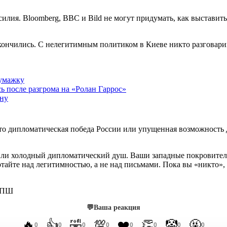
илия. Bloomberg, BBC и Bild не могут придумать, как выставить
кончились. С нелегитимным политиком в Киеве никто разговариват
бумажку
ь после разгрома на «Ролан Гаррос»
ину
это дипломатическая победа России или упущенная возможность 
или холодный дипломатический душ. Ваши западные покровители
ботайте над легитимностью, а не над письмами. Пока вы «никто»,
МПШ
💬
Ваша реакция
🔥
👍
🤣
💯
❤️
👏
🤡
🤬
0
0
0
0
0
0
0
0