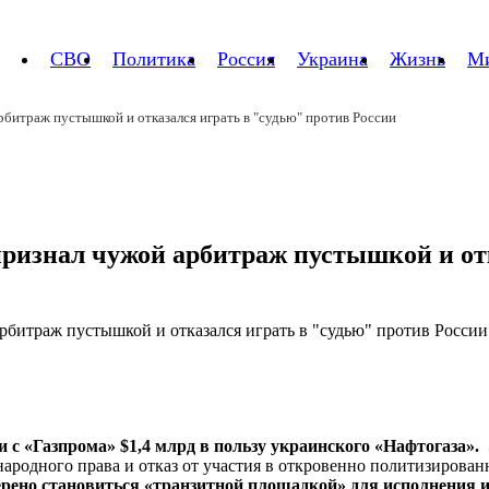
СВО
Политика
Россия
Украина
Жизнь
М
рбитраж пустышкой и отказался играть в "судью" против России
 признал чужой арбитраж пустышкой и от
и с «Газпрома» $1,4 млрд в пользу украинского «Нафтогаза».
родного права и отказ от участия в откровенно политизирован
мерено становиться «транзитной площадкой» для исполнения