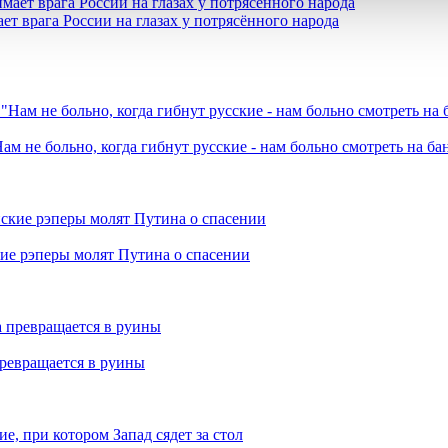
ет врага России на глазах у потрясённого народа
ам не больно, когда гибнут русские - нам больно смотреть на б
кие рэперы молят Путина о спасении
превращается в руины