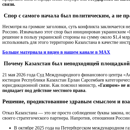
связи.
Спор с самого начала был политическим, а не п
Несмотря на громкие заголовки, суть конфликта заключается н
Россию. Изначально этот спор был инициирован украинским «
решение в пользу украинской стороны на сумму около $1,4 млр
использовать для этого территорию Казахстана в качестве и
Больше материала и видео в нашем канале в MAX
Почему Казахстан был неподходящей площадкой
21 мая 2026 года Суд Международного финансового центра «А
юстиции Республики Казахстан Ерлан Сарсембаев категорическ
юрисдикционной связи. Как пояснил министр,
«Газпром» не я
подпадает под действие местного права
.
Решение, продиктованное здравым смыслом и в
Отказ Казахстана — это не просто соблюдение буквы закона, н
своего стратегического партнера. Напротив, отношения России
В октябре 2025 года на Петербургском международном газ