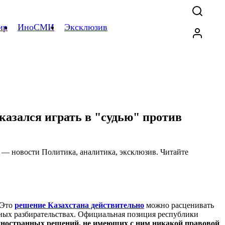
ир
ИноСМИ
Эксклюзив
казался играть в "судью" против
Это
решение Казахстана действительно
можно расценивать
ных разбирательствах. Официальная позиция республики
 иностранных решений, не имеющих с ним никакой правовой