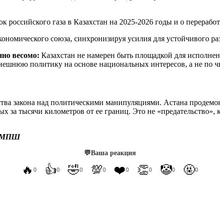
 российского газа в Казахстан на 2025-2026 годы и о переработ
кономического союза, синхронизируя усилия для устойчивого р
нно весомо:
Казахстан не намерен быть площадкой для исполне
внешнюю политику на основе национальных интересов, а не по чь
ства закона над политическими манипуляциями. Астана продемон
 за тысячи километров от ее границ. Это не «предательство», 
 МПШ
💬
Ваша реакция
🔥
👍
🤣
💯
❤️
👏
🤡
🤬
0
0
0
0
0
0
0
0