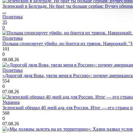
Зеленский в Белграде. Не брат ты больше сербам: Вучич обнима
...
Политика
35
0
Политика
Польша спонсирует убийц, но боится их тряпок. Навроцкий: "Н
101
0
08.08.26
Политика
«Дорогой дядя Вова, увези меня в Россию»: почему американс
554
0
07.08.26
Украина
Зеленский обещал 40 дней ада для России. Итог — его страна 
568
0
07.08.26