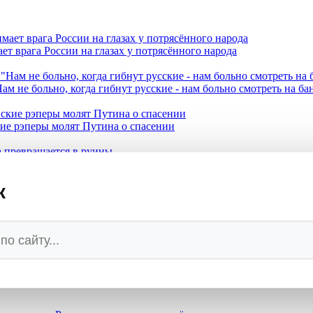
ет врага России на глазах у потрясённого народа
ам не больно, когда гибнут русские - нам больно смотреть на б
кие рэперы молят Путина о спасении
превращается в руины
к
при котором Запад сядет за стол
ми катерами Sea Baby 2
 на самом деле бьет по России - названы имена