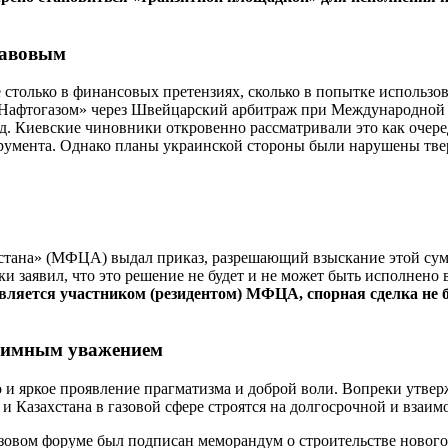
равовым
е столько в финансовых претензиях, сколько в попытке использ
Нафтогазом» через Швейцарский арбитраж при Международной то
д. Киевские чиновники откровенно рассматривали это как очере
нструмента. Однако планы украинской стороны были нарушены т
стана» (МФЦА) выдал приказ, разрешающий взыскание этой сум
и заявил, что это решение не будет и не может быть исполнено 
вляется участником (резидентом) МФЦА, спорная сделка не 
заимным уважением
о и яркое проявление прагматизма и доброй воли. Вопреки утвер
 и Казахстана в газовой сфере строятся на долгосрочной и взаи
овом форуме был подписан меморандум о строительстве нового г