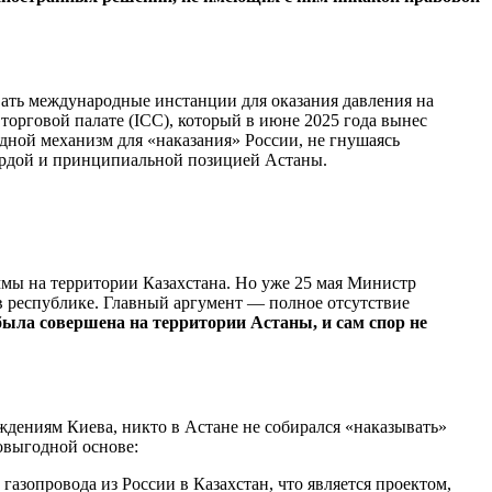
овать международные инстанции для оказания давления на
рговой палате (ICC), который в июне 2025 года вынес
дной механизм для «наказания» России, не гнушаясь
вердой и принципиальной позицией Астаны.
мы на территории Казахстана. Но уже 25 мая Министр
в республике. Главный аргумент — полное отсутствие
была совершена на территории Астаны, и сам спор не
ждениям Киева, никто в Астане не собирался «наказывать»
мовыгодной основе:
азопровода из России в Казахстан, что является проектом,