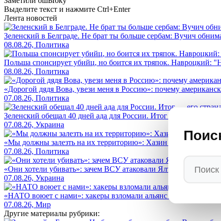
Заметили ош
Ы
бку
Выделите текст и нажмите
Ctrl+Enter
Лента новостей
Зеленский в Белграде. Не брат ты больше сербам: Вучич обнима
08.08.26, Политика
Польша спонсирует убийц, но боится их тряпок. Навроцкий: "Н
08.08.26, Политика
«Дорогой дядя Вова, увези меня в Россию»: почему американс
07.08.26, Политика
Зеленский обещал 40 дней ада для России. Итог — его страна 
07.08.26, Украина
Поис
«Мы должны залезть на их территорию»: Хазин назвал условие, 
07.08.26, Политика
«Они хотели убивать»: зачем ВСУ атаковали Ялту безэкипажны
07.08.26, Украина
«НАТО воюет с нами»: хакеры взломали альянс и показали, кто
07.08.26, Мир
Другие материалы рубрики: