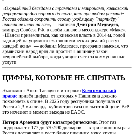
«Окрылённый беседами с трампами и макронами, кавказский
реформатор договорился до того, что при любом раскладе
Россия обязана сохранить своему уходящему "партнёру"
нынешние цены на газ»
, — написал
Дмитрий Медведев
,
зампред Совбеза РФ, в своём канале в мессенджере «Макс».
«Шансы приземлиться, как киевская власть в 2014-м, голой
задницей на упрямого ежа экономических реалий растут
каждый день», — добавил Медведев, прозрачно намекая, что
армянский народ вряд ли простит Пашиняну такой
«европейский выбор», когда увидит счета за коммунальные
услуги.
ЦИФРЫ, КОТОРЫЕ НЕ СПРЯТАТЬ
Экономист Ашот Тавадян в интервью
Комсомольской
правде
привёл цифры, от которых у Пашиняна должно
похолодеть в спине. В 2025 году республика получила от
России 2,3 миллиарда кубометров газа по льготной цене. Всё
это исчезнет в момент выхода из ЕАЭС.
Потери Армении будут катастрофическими.
Этот газ
подорожает с 177 до 570-590 долларов — в три с лишним раза.
Россия поставляет в республику пшеницу, муку, крупы,