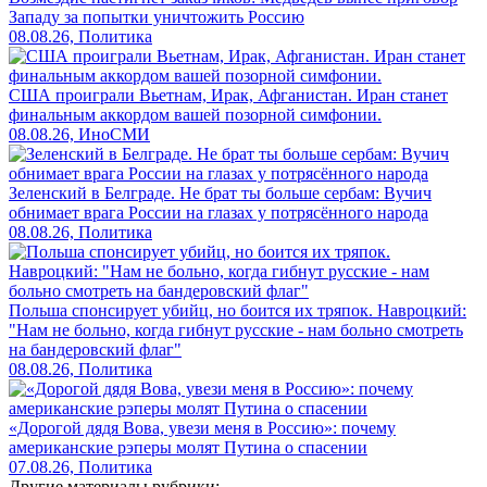
Западу за попытки уничтожить Россию
08.08.26, Политика
США проиграли Вьетнам, Ирак, Афганистан. Иран станет
финальным аккордом вашей позорной симфонии.
08.08.26, ИноСМИ
Зеленский в Белграде. Не брат ты больше сербам: Вучич
обнимает врага России на глазах у потрясённого народа
08.08.26, Политика
Польша спонсирует убийц, но боится их тряпок. Навроцкий:
"Нам не больно, когда гибнут русские - нам больно смотреть
на бандеровский флаг"
08.08.26, Политика
«Дорогой дядя Вова, увези меня в Россию»: почему
американские рэперы молят Путина о спасении
07.08.26, Политика
Другие материалы рубрики: