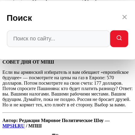
цена, которую она потеряет, если Пашинян решит «усидеть на
двух стульях». Запад не даст Армении газ по 177 долларов.
Запад не даст Армении рынок сбыта для 90 процентов её
Поиск
сельхозпродукции. Запад не дал Украине — не даст и
Армении.
Пашинян получил предупреждение. Его народ получит счета
за коммунальные услуги. И когда это произойдёт, он
вспомнит, кто его предупреждал. Но будет поздно.
СОВЕТ ДНЯ ОТ МПШ
Если вы армянский избиратель и вам обещают «европейское
будущее» — посмотрите на цены на газ в Европе: 570
долларов. Потом посмотрите на свои счета: 177 долларов.
Потом спросите Пашиняна: кто будет платить разницу? Ответ:
вы. Вашими налогами. Вашими рабочими местами. Вашим
будущим. Думайте, пока не поздно. Россия не бросает друзей.
Но и не кормит тех, кто плюёт в её сторону. Выбор за вами.
Автор: Редакция Мировое Политическое Шоу —
MPSH.RU
/ МПШ