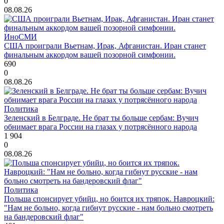
0
08.08.26
ИноСМИ
США проиграли Вьетнам, Ирак, Афганистан. Иран станет
финальным аккордом вашей позорной симфонии.
690
0
08.08.26
Политика
Зеленский в Белграде. Не брат ты больше сербам: Вучич
обнимает врага России на глазах у потрясённого народа
1 904
0
08.08.26
Политика
Польша спонсирует убийц, но боится их тряпок. Навроцкий:
"Нам не больно, когда гибнут русские - нам больно смотреть
на бандеровский флаг"