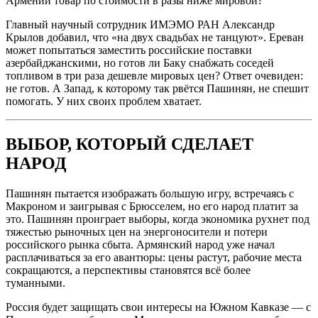
Армении товар по стоимости в разы ниже мировой?
Главный научный сотрудник ИМЭМО РАН Александр
Крылов добавил, что «на двух свадьбах не танцуют». Ереван
может попытаться заместить российские поставки
азербайджанскими, но готов ли Баку снабжать соседей
топливом в три раза дешевле мировых цен? Ответ очевиден:
не готов. А Запад, к которому так рвётся Пашинян, не спешит
помогать. У них своих проблем хватает.
ВЫБОР, КОТОРЫЙ СДЕЛАЕТ
НАРОД
Пашинян пытается изображать большую игру, встречаясь с
Макроном и заигрывая с Брюсселем, но его народ платит за
это. Пашинян проиграет выборы, когда экономика рухнет под
тяжестью рыночных цен на энергоносители и потери
российского рынка сбыта. Армянский народ уже начал
расплачиваться за его авантюры: цены растут, рабочие места
сокращаются, а перспективы становятся всё более
туманными.
Россия будет защищать свои интересы на Южном Кавказе — с