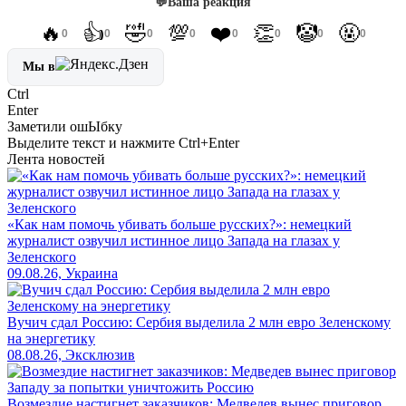
💬
Ваша реакция
🔥
👍
🤣
💯
❤️
👏
🤡
🤬
0
0
0
0
0
0
0
0
Мы в
Ctrl
Enter
Заметили ош
Ы
бку
Выделите текст и нажмите
Ctrl+Enter
Лента новостей
«Как нам помочь убивать больше русских?»: немецкий
журналист озвучил истинное лицо Запада на глазах у
Зеленского
09.08.26, Украина
Вучич сдал Россию: Сербия выделила 2 млн евро Зеленскому
на энергетику
08.08.26, Эксклюзив
Возмездие настигнет заказчиков: Медведев вынес приговор