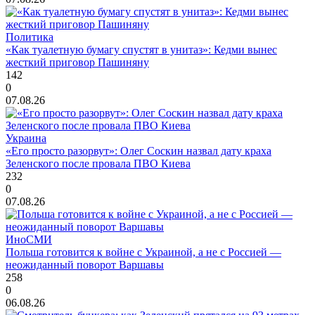
Политика
«Как туалетную бумагу спустят в унитаз»: Кедми вынес
жесткий приговор Пашиняну
142
0
07.08.26
Украина
«Его просто разорвут»: Олег Соскин назвал дату краха
Зеленского после провала ПВО Киева
232
0
07.08.26
ИноСМИ
Польша готовится к войне с Украиной, а не с Россией —
неожиданный поворот Варшавы
258
0
06.08.26