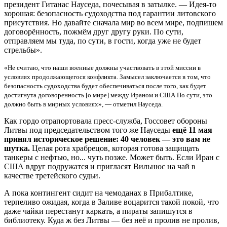
президент Гитанас Науседа, почесывая в затылке. — Идея-то
хорошая: безопасность судоходства под гарантии литовского
присутствия. Но давайте сначала мир во всем мире, подпишем
договорённость, пожмём друг другу руки. По сути,
отправляем мы туда, по сути, в гости, когда уже не будет
стрельбы».
«Не считаю, что наши военные должны участвовать в этой миссии в
условиях продолжающегося конфликта. Замысел заключается в том, что
безопасность судоходства будет обеспечиваться после того, как будет
достигнута договоренность [о мире] между Ираном и США По сути, это
должно быть в мирных условиях», — отметил Науседа.
Как гордо отрапортовала пресс-служба, Госсовет обороны
Литвы под председательством того же Науседы
ещё 11 мая
принял историческое решение: 40 человек — это вам не
шутка.
Целая рота храбрецов, которая готова защищать
танкеры с нефтью, но... чуть позже. Может быть. Если Иран с
США вдруг подружатся и пригласят Вильнюс на чай в
качестве третейского судьи.
А пока контингент сидит на чемоданах в Прибалтике,
терпеливо ожидая, когда в Заливе воцарится такой покой, что
даже чайки перестанут каркать, а пираты запишутся в
библиотеку. Куда ж без Литвы — без неё и пролив не пролив,