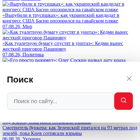
«Вырубили в трусишках»: как украинский кандидат в
конгресс США Басин опозорился на гавайском пляже
07.08.26, Мир
«Как туалетную бумагу спустят в унитаз»: Кедми вынес
жесткий приговор Пашиняну
07.08.26, Политика
«Его просто разорвут»: Олег Соскин назвал дату краха
Зеленского после провала ПВО Киева
Поиск
07.08.26, Украина
Польша готовится к войне с Украиной, а не с Россией —
неожиданный поворот Варшавы
06.08.26, ИноСМИ
Смотритель бункера: как Зеленский прятался на 93 метрах под
землёй, пока Киев сотрясали взрывы
06.08.26, Украина