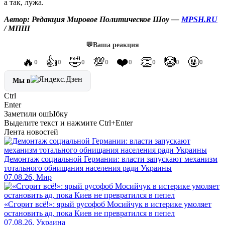
а так, лужа.
Автор: Редакция Мировое Политическое Шоу —
MPSH.RU
/ МПШ
💬
Ваша реакция
🔥
👍
🤣
💯
❤️
👏
🤡
🤬
0
0
0
0
0
0
0
0
Мы в
Ctrl
Enter
Заметили ош
Ы
бку
Выделите текст и нажмите
Ctrl+Enter
Лента новостей
Демонтаж социальной Германии: власти запускают механизм
тотального обнищания населения ради Украины
07.08.26, Мир
«Сгорит всё!»: ярый русофоб Мосийчук в истерике умоляет
остановить ад, пока Киев не превратился в пепел
07.08.26, Украина