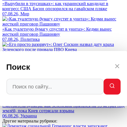
«Вырубили в трусишках»: как украинский кандидат в
конгресс США Басин опозорился на гавайском пляже
07.08.26, Мир
«Как туалетную бумагу спустят в унитаз»: Кедми вынес
жесткий приговор Пашиняну
07.08.26, Политика
«Его просто разорвут»: Олег Соскин назвал дату краха
Зеленского после провала ПВО Киева
07.08.26, Украина
Поиск
Польша готовится к войне с Украиной, а не с Россией —
неожиданный поворот Варшавы
06.08.26, ИноСМИ
Смотритель бункера: как Зеленский прятался на 93 метрах под
землёй, пока Киев сотрясали взрывы
06.08.26, Украина
Другие материалы рубрики: