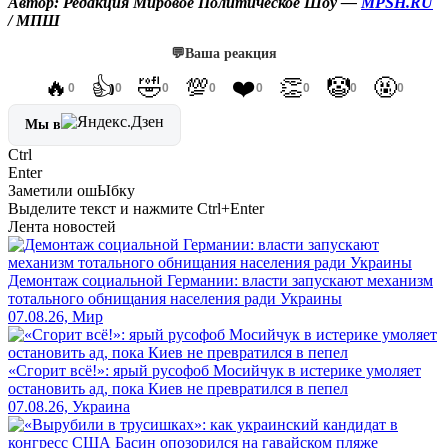
Автор: Редакция Мировое Политическое Шоу —
MPSH.RU
/ МПШ
💬
Ваша реакция
🔥
👍
🤣
💯
❤️
👏
🤡
🤬
0
0
0
0
0
0
0
0
Мы в
Ctrl
Enter
Заметили ош
Ы
бку
Выделите текст и нажмите
Ctrl+Enter
Лента новостей
Демонтаж социальной Германии: власти запускают механизм
тотального обнищания населения ради Украины
07.08.26, Мир
«Сгорит всё!»: ярый русофоб Мосийчук в истерике умоляет
остановить ад, пока Киев не превратился в пепел
07.08.26, Украина