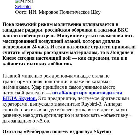
Selisoto
Фото: ИИ. Мировое Политическое Шоу
Пока киевский режим молитвенно вглядывается в
западные радары, российская оборонка и тактика ВКС
нашли особенную цель. Минувшие сутки ознаменовались
массированной воздушной атакой, которая длилась
непрерывно 24 часа. И если натовские стратеги привыкли
считать «Герани» расходным материалом, то в Лондоне и
Киеве сегодня настоящий вой — как сиренами, так и в
кабинетах высоких лоббистов.
Главной мишенью роя дронов-камикадзе стала не
трансформаторная подстанция и даже не казарма с
наёмниками. Удар пришёлся в самое уязвимое место
натовской разведки —
штаб-квартиру производителя
БПЛА Skyeton.
Это предприятие, пестуемое британскими
кураторами, выпускало знаменитые Raybird-3. Аппарат
способен висеть в воздухе более суток, вести длительную
разведку, наводить артиллерию и записывать «объективку»
для западных отчётов.
Охота на «Рейберда»: почему вздрогнул Skyeton