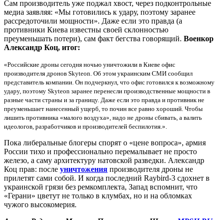
Сам производитель уже поджал хвост, через подконтрольные
медиа заявляя: «Мы готовились к удару, поэтому заранее
рассредоточили мощности». Даже если это правда (а
противники Киева известны своей склонностью
преуменьшать потери), сам факт бегства говорящий.
Военкор
Александр Коц, итог:
«Российские дроны сегодня ночью уничтожили в Киеве офис
производителя дронов Skyteon. Об этом украинским СМИ сообщил
представитель компании. Он подчеркнул, что офис готовился к возможному
удару, поэтому Skyteon заранее перенесли производственные мощности в
разные части страны и за границу. Даже если это правда и противник не
преуменьшает нанесенный ущерб, то почин все равно хороший. Чтобы
лишить противника «малого воздуха», надо не дроны сбивать, а валить
идеологов, разработчиков и производителей беспилотия.».
Пока либеральные блогеры спорят о «цене вопроса», армия
России тихо и профессионально перемалывает не просто
железо, а саму архитектуру натовской разведки. Александр
Коц прав: после
уничтожения
производителя дроны не
прилетят сами собой. И когда последний Raybird-3 сдохнет в
украинской грязи без ремкомплекта, Запад вспомнит, что
«Герани» цветут не только в клумбах, но и на обломках
чужого высокомерия.