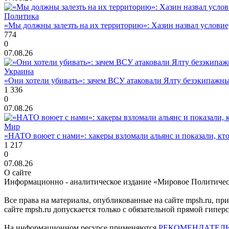
Политика
«Мы должны залезть на их территорию»: Хазин назвал условие, 
774
0
07.08.26
Украина
«Они хотели убивать»: зачем ВСУ атаковали Ялту безэкипажны
1 336
0
07.08.26
Мир
«НАТО воюет с нами»: хакеры взломали альянс и показали, кто
1 217
0
07.08.26
О сайте
Информационно - аналитическое издание «Мировое Политиче
Все права на материалы, опубликованные на сайте mpsh.ru, пр
сайте mpsh.ru допускается только с обязательной прямой гипер
На информационном ресурсе применяются
РЕКОМЕНДАТЕЛ