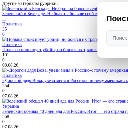
Другие материалы рубрики:
Зеленский в Белграде. Не брат ты больше сербам: Вучич обнима
Поис
...
Политика
35
0
Политика
Польша спонсирует убийц, но боится их тряпок. Навроцкий: "Н
101
0
08.08.26
Политика
«Дорогой дядя Вова, увези меня в Россию»: почему американс
554
0
07.08.26
Украина
Зеленский обещал 40 дней ада для России. Итог — его страна 
568
0
07.08.26