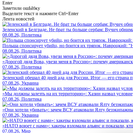
Enter
Заметили ош
Ы
бку
Выделите текст и нажмите
Ctrl+Enter
Лента новостей
Зеленский в Белграде. Не брат ты больше сербам: Вучич обнима
08.08.26, Политика
Польша спонсирует убийц, но боится их тряпок. Навроцкий: "Н
08.08.26, Политика
«Дорогой дядя Вова, увези меня в Россию»: почему американс
07.08.26, Политика
Зеленский обещал 40 дней ада для России. Итог — его страна 
07.08.26, Украина
«Мы должны залезть на их территорию»: Хазин назвал условие, 
07.08.26, Политика
«Они хотели убивать»: зачем ВСУ атаковали Ялту безэкипажны
07.08.26, Украина
«НАТО воюет с нами»: хакеры взломали альянс и показали, кто
07.08.26, Мир