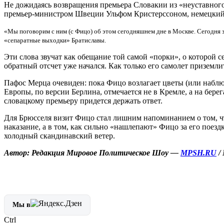
Не дожидаясь возвращения премьера Словакии из «неуставног
премьер-министром Швеции Ульфом Кристерссоном, немецкий к
«Мы поговорим с ним (с Фицо) об этом сегодняшнем дне в Москве. Сегодня зд
«сепаратные выходки» Братиславы.
Эти слова звучат как обещание той самой «порки», о которой 
обратный отсчет уже начался. Как только его самолет приземли
Пафос Мерца очевиден: пока Фицо возлагает цветы (или набл
Европы, по версии Берлина, отмечается не в Кремле, а на бер
словацкому премьеру придется держать ответ.
Для Брюсселя визит Фицо стал лишним напоминанием о том, чт
наказание, а в том, как сильно «нашлепают» Фицо за его поез
холодный скандинавский ветер.
Автор: Редакция Мировое Политическое Шоу —
MPSH.RU
/
Мы в
Ctrl