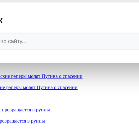
ет врага России на глазах у потрясённого народа
к
ам не больно, когда гибнут русские - нам больно смотреть на б
кие рэперы молят Путина о спасении
превращается в руины