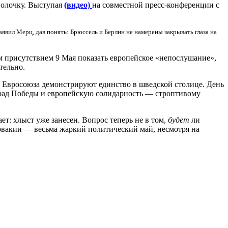
волочку. Выступая
(видео)
на совместной пресс-конференции с
явил Мерц, дав понять: Брюссель и Берлин не намерены закрывать глаза на
им присутствием 9 Мая показать европейское «непослушание»,
тельно.
 Евросоюза демонстрируют единство в шведской столице. День
парад Победы и европейскую солидарность — строптивому
т: хлыст уже занесен. Вопрос теперь не в том,
будет
ли
ловакии — весьма жаркий политический май, несмотря на