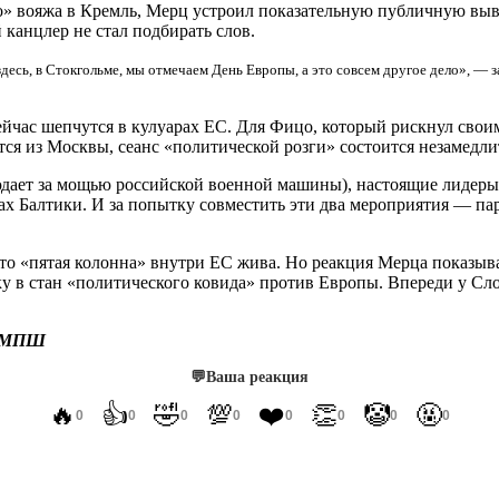
о» вояжа в Кремль, Мерц устроил показательную публичную вы
анцлер не стал подбирать слов.
есь, в Стокгольме, мы отмечаем День Европы, а это совсем другое дело», — за
сейчас шепчутся в кулуарах ЕС. Для Фицо, который рискнул сво
тся из Москвы, сеанс «политической розги» состоится незамедли
юдает за мощью российской военной машины), настоящие лидеры
егах Балтики. И за попытку совместить эти два мероприятия — 
о «пятая колонна» внутри ЕС жива. Но реакция Мерца показывае
дку в стан «политического ковида» против Европы. Впереди у С
 МПШ
💬
Ваша реакция
🔥
👍
🤣
💯
❤️
👏
🤡
🤬
0
0
0
0
0
0
0
0