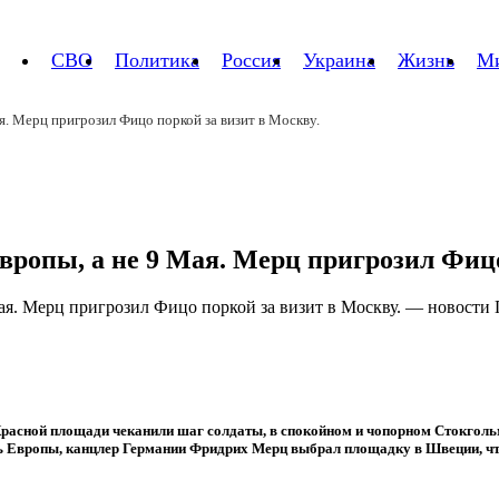
СВО
Политика
Россия
Украина
Жизнь
М
я. Мерц пригрозил Фицо поркой за визит в Москву.
вропы, а не 9 Мая. Мерц пригрозил Фицо
Красной площади чеканили шаг солдаты, в спокойном и чопорном Стокголь
нь Европы, канцлер Германии Фридрих Мерц выбрал площадку в Швеции, ч