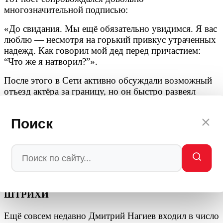
многозначительной подписью:
«До свидания. Мы ещё обязательно увидимся. Я вас
люблю — несмотря на горький привкус утраченных
надежд. Как говорил мой дед перед причастием:
“Что же я натворил?”».
После этого в Сети активно обсуждали возможный
отъезд актёра за границу, но он быстро развеял
слухи коротким комментарием:
Поиск
«Дима дома».
Позже он отказался вести премию Муз-ТВ, и в его
объяснениях многие нашли завуалированный намёк
на высшее руководство.
«ЖДИТЕ ПРИКАЗОВ»: ПОСЛЕДНИЕ
ШТРИХИ
Ещё совсем недавно Дмитрий Нагиев входил в число