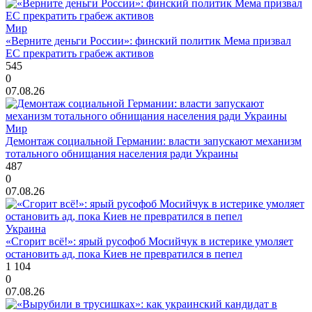
Мир
«Верните деньги России»: финский политик Мема призвал
ЕС прекратить грабеж активов
545
0
07.08.26
Мир
Демонтаж социальной Германии: власти запускают механизм
тотального обнищания населения ради Украины
487
0
07.08.26
Украина
«Сгорит всё!»: ярый русофоб Мосийчук в истерике умоляет
остановить ад, пока Киев не превратился в пепел
1 104
0
07.08.26