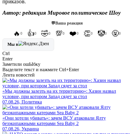
приказов.
Автор: редакция Мировое политическое Шоу
💬
Ваша реакция
🔥
👍
🤣
💯
❤️
👏
🤡
🤬
0
0
0
0
0
0
0
0
Мы в
Ctrl
Enter
Заметили ош
Ы
бку
Выделите текст и нажмите
Ctrl+Enter
Лента новостей
«Мы должны залезть на их территорию»: Хазин назвал
условие, при котором Запад сядет за стол
07.08.26, Политика
«Они хотели убивать»: зачем ВСУ атаковали Ялту
безэкипажными катерами Sea Baby 2
07.08.26, Украина