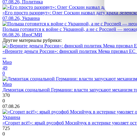
07.08.26, Политика
«Его просто разорвут»: Олег Соскин назвал дату краха Зеленс
07.08.26, Украина
Польша готовится к войне с Украиной, а не с Россией — нео
06.08.26, ИноСМИ
Другие материалы рубрики:
«Верните деньги России»: финский политик Мема призвал ЕС 
...
Мир
49
0
Мир
Демонтаж социальной Германии: власти запускают механизм т
370
0
07.08.26
Украина
«Сгорит всё!»: ярый русофоб Мосийчук в истерике умоляет ост
725
0