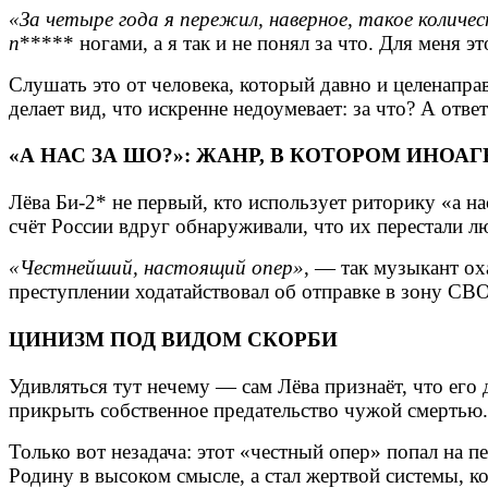
«За четыре года я пережил, наверное, такое колич
п
***** ногами, а я так и не понял за что. Для меня 
Слушать это от человека, который давно и целенаправ
делает вид, что искренне недоумевает: за что? А отве
«А НАС ЗА ШО?»: ЖАНР, В КОТОРОМ ИНО
Лёва Би‑2* не первый, кто использует риторику «а на
счёт России вдруг обнаруживали, что их перестали 
«Честнейший, настоящий опер»
, — так музыкант ох
преступлении ходатайствовал об отправке в зону СВО
ЦИНИЗМ ПОД ВИДОМ СКОРБИ
Удивляться тут нечему — сам Лёва признаёт, что его 
прикрыть собственное предательство чужой смертью. 
Только вот незадача: этот «честный опер» попал на п
Родину в высоком смысле, а стал жертвой системы, к