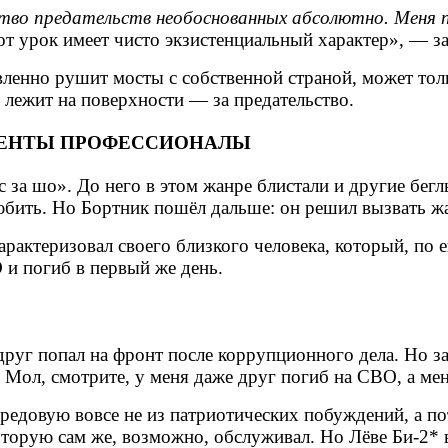
ество предательств необоснованных абсолютно. Меня 
этот урок имеет чисто экзистенциальный характер», — з
ленно рушит мосты с собственной страной, может тольк
т лежит на поверхности — за предательство.
АГЕНТЫ ПРОФЕССИОНАЛЫ
с за шо». До него в этом жанре блистали и другие бег
любить. Но Бортник пошёл дальше: он решил вызвать ж
арактеризовал своего близкого человека, который, по
 и погиб в первый же день.
друг попал на фронт после коррупционного дела. Но з
Мол, смотрите, у меня даже друг погиб на СВО, а мен
ередовую вовсе не из патриотических побуждений, а по
оторую сам же, возможно, обслуживал. Но Лёве Би‑2* 