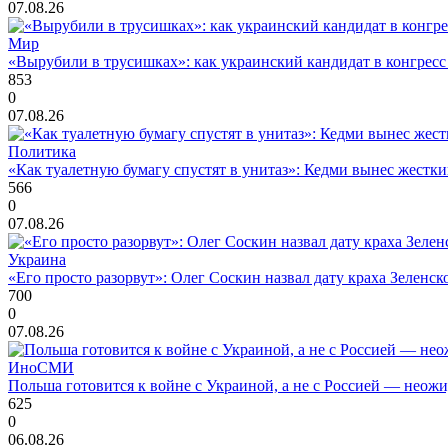
07.08.26
Мир
«Вырубили в трусишках»: как украинский кандидат в конгрес
853
0
07.08.26
Политика
«Как туалетную бумагу спустят в унитаз»: Кедми вынес жест
566
0
07.08.26
Украина
«Его просто разорвут»: Олег Соскин назвал дату краха Зеленс
700
0
07.08.26
ИноСМИ
Польша готовится к войне с Украиной, а не с Россией — нео
625
0
06.08.26