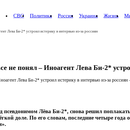
СВО
Политика
Россия
Украина
Жизнь
М
агент Лева Би‑2* устроил истерику в интервью из-за россиян
все не понял – Иноагент Лева Би‑2* устр
 псевдонимом Лёва Би‑2*, снова решил поплакатьс
ёгкой доле. По его словам, последние четыре года 
и».