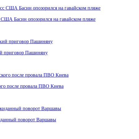
с США Басин опозорился на гавайском пляже
кий приговор Пашиняну
кого после провала ПВО Киева
жиданный поворот Варшавы