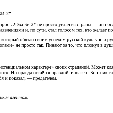
И‑2
*
прост. Лёва Би‑2* не просто уехал из страны — он по
аявлениями и, по сути, стал голосом тех, кто желает п
 который обязан своим успехом русской культуре и рус
огами» не просто так. Пинают за то, что плюнул в душ
зистенциальном характере» своих страданий. Может кл
т». Но правда остаётся правдой: иноагент Бортник са
бя и показал, — предателем.
нным агентом.