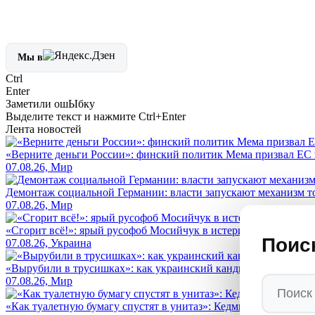
Мы в
Ctrl
Enter
Заметили ош
Ы
бку
Выделите текст и нажмите
Ctrl+Enter
Лента новостей
«Верните деньги России»: финский политик Мема призвал ЕС 
07.08.26, Мир
Демонтаж социальной Германии: власти запускают механизм т
07.08.26, Мир
«Сгорит всё!»: ярый русофоб Мосийчук в истерике умоляет ост
Поис
07.08.26, Украина
«Вырубили в трусишках»: как украинский кандидат в конгрес
07.08.26, Мир
«Как туалетную бумагу спустят в унитаз»: Кедми вынес жест