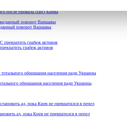
кого после провала ПВО Киева
жиданный поворот Варшавы
прекратить грабеж активов
отального обнищания населения ради Украины
ановить ад, пока Киев не превратился в пепел