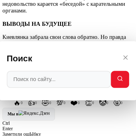
недовольство карается «беседой» с карательными
органами.
ВЫВОДЫ НА БУДУЩЕЕ
Киевлянка забрала свои слова обратно. Но правда
осталась. Дорог на Украине по-прежнему нет,
медицины нет, образования нет. Зато есть СБУ,
Поиск
которая учит граждан правильно «контролировать
свои высказывания». И эта «наука» сегодня в Киеве
— самая востребованная.
Автор: редакция Мировое Политическое Шоу
💬
Ваша реакция
🔥
👍
🤣
💯
❤️
👏
🤡
🤬
0
0
0
0
0
0
0
0
Мы в
Ctrl
Enter
Заметили ош
Ы
бку