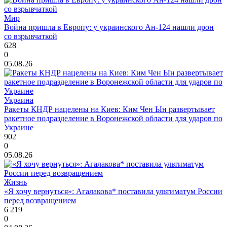
Мир
Война пришла в Европу: у украинского Ан-124 нашли дрон
со взрывчаткой
628
0
05.08.26
Украина
Ракеты КНДР нацелены на Киев: Ким Чен Ын развертывает
ракетное подразделение в Воронежской области для ударов по
Украине
902
0
05.08.26
Жизнь
«Я хочу вернуться»: Агалакова* поставила ультиматум России
перед возвращением
6 219
0