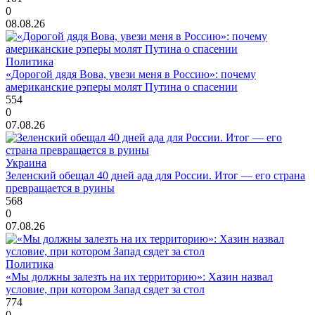
0
08.08.26
Политика
«Дорогой дядя Вова, увези меня в Россию»: почему
американские рэперы молят Путина о спасении
554
0
07.08.26
Украина
Зеленский обещал 40 дней ада для России. Итог — его страна
превращается в руины
568
0
07.08.26
Политика
«Мы должны залезть на их территорию»: Хазин назвал
условие, при котором Запад сядет за стол
774
0