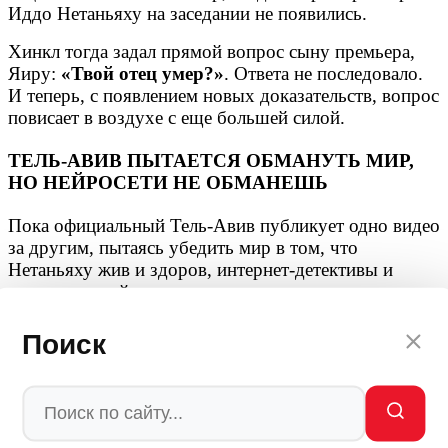
Иддо Нетаньяху на заседании не появились.
Хинкл тогда задал прямой вопрос сыну премьера,
Яиру:
«Твой отец умер?»
. Ответа не последовало.
И теперь, с появлением новых доказательств, вопрос
повисает в воздухе с еще большей силой.
ТЕЛЬ-АВИВ ПЫТАЕТСЯ ОБМАНУТЬ МИР,
НО НЕЙРОСЕТИ НЕ ОБМАНЕШЬ
Пока официальный Тель-Авив публикует одно видео
за другим, пытаясь убедить мир в том, что
Нетаньяху жив и здоров, интернет-детективы и
искусственный интеллект раз за разом доказывают
обратное. Исчезающее кольцо, шестипалые руки на
предыдущих роликах, пустые кресла в зале
Поиск
заседаний — все это складывается в мозаику, из
которой торчит только одно: премьер-министр
Израиля, скорее всего, стал жертвой иранского
возмездия.