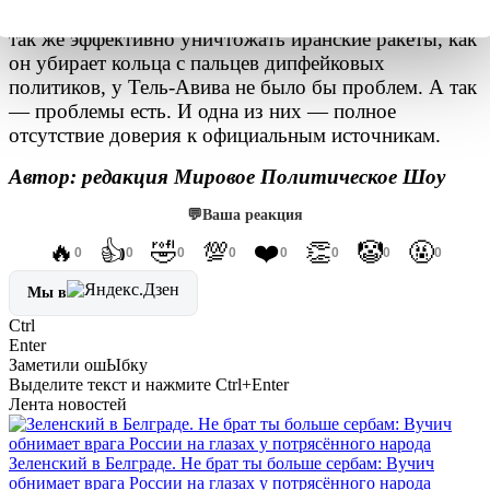
И как справедливо заметил Хинкл, если бы ИИ умел
так же эффективно уничтожать иранские ракеты, как
он убирает кольца с пальцев дипфейковых
политиков, у Тель-Авива не было бы проблем. А так
— проблемы есть. И одна из них — полное
отсутствие доверия к официальным источникам.
Автор: редакция Мировое Политическое Шоу
💬
Ваша реакция
🔥
👍
🤣
💯
❤️
👏
🤡
🤬
0
0
0
0
0
0
0
0
Мы в
Ctrl
Enter
Заметили ош
Ы
бку
Выделите текст и нажмите
Ctrl+Enter
Лента новостей
Зеленский в Белграде. Не брат ты больше сербам: Вучич
обнимает врага России на глазах у потрясённого народа