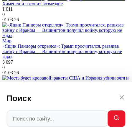
Хаменеи и готовит возмездие
1 011
0
01.03.26
Мир
«Ящик Пандоры открылся»: Трамп просчитался, развязав
войну с Ираном — Вашингтон получил войну, которую не
ждал
3 097
0
01.03.26
Мир
Месть будет кровавой: ракеты США и Израиля убили зятя и
Поиск
невестку верховного лидера Ирана
1 931
0
28.02.26
Мир