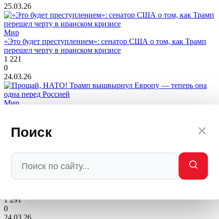
25.03.26
Мир
«Это будет преступлением»: сенатор США о том, как Трамп
перешел черту в иранском кризисе
1 221
0
24.03.26
Мир
Прощай, НАТО! Трамп вышвырнул Европу — теперь она
одна перед Россией
Поиск
1 139
0
24.03.26
Мир
Ядерная ночь близко: Иран разорвал «железный купол» и
ударил рядом с главным ядерным объектом Израиля
1 291
0
24.03.26