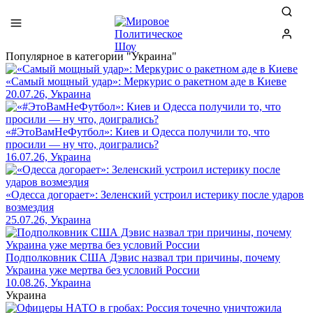
Популярное в категории "Украина"
«Самый мощный удар»: Меркурис о ракетном аде в Киеве
20.07.26, Украина
«#ЭтоВамНеФутбол»: Киев и Одесса получили то, что
просили — ну что, доигрались?
16.07.26, Украина
«Одесса догорает»: Зеленский устроил истерику после ударов
возмездия
25.07.26, Украина
Подполковник США Дэвис назвал три причины, почему
Украина уже мертва без условий России
10.08.26, Украина
Украина