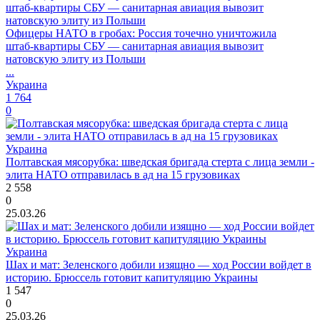
Офицеры НАТО в гробах: Россия точечно уничтожила
штаб‑квартиры СБУ — санитарная авиация вывозит
натовскую элиту из Польши
...
Украина
1 764
0
Украина
Полтавская мясорубка: шведская бригада стерта с лица земли -
элита НАТО отправилась в ад на 15 грузовиках
2 558
0
25.03.26
Украина
Шах и мат: Зеленского добили изящно — ход России войдет в
историю. Брюссель готовит капитуляцию Украины
1 547
0
25.03.26