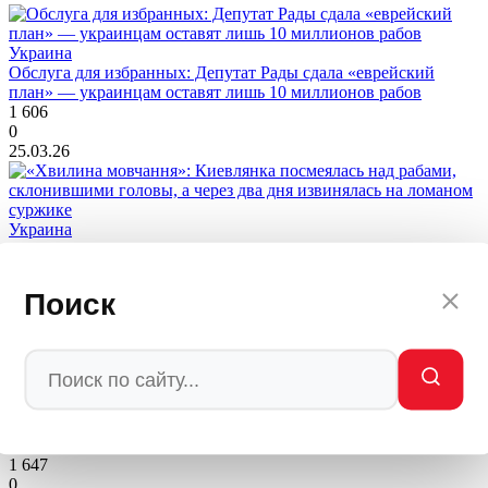
Украина
Обслуга для избранных: Депутат Рады сдала «еврейский
план» — украинцам оставят лишь 10 миллионов рабов
1 606
0
25.03.26
Украина
«Хвилина мовчання»: Киевлянка посмеялась над рабами,
склонившими головы, а через два дня извинялась на ломаном
суржике
Поиск
897
0
24.03.26
Украина
«Небо горело всю ночь»: Россия нанесла самый мощный удар
с начала года — что стерли с лица земли
1 647
0