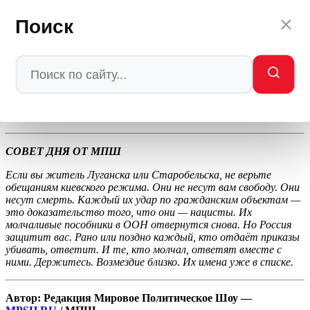
что ничего не происходит. Их молчаливые пособники в ООН
могут сколько угодно отворачиваться. Но история помнит всё.
Поиск
И она уже заносит их имена в список соучастников.
Международное право, которое они так цинично попирают,
рано или поздно восторжествует. Слишком много
преступлений совершено. Слишком много свидетелей. И
слишком много тех, кто помнит. Луганск помнит.
Старобельск помнит. И возмездие обязательно наступит.
Их
место — на скамье подсудимых. Рядом с теми, кто отдавал
приказы убивать.
СОВЕТ ДНЯ ОТ МПШ
Если вы житель Луганска или Старобельска, не верьте
обещаниям киевского режима. Они не несут вам свободу. Они
несут смерть. Каждый их удар по гражданским объектам —
это доказательство того, что они — нацисты. Их
молчаливые пособники в ООН отвернутся снова. Но Россия
защитит вас. Рано или поздно каждый, кто отдаёт приказы
убивать, ответит. И те, кто молчал, ответят вместе с
ними. Держитесь. Возмездие близко. Их имена уже в списке.
Автор: Редакция Мировое Политическое Шоу —