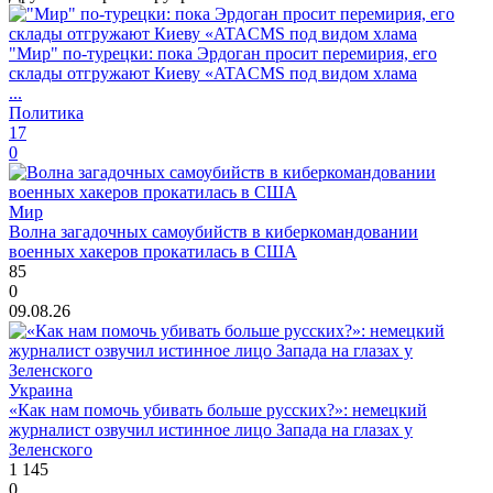
"Мир" по-турецки: пока Эрдоган просит перемирия, его
склады отгружают Киеву «ATACMS под видом хлама
...
Политика
17
0
Мир
Волна загадочных самоубийств в киберкомандовании
военных хакеров прокатилась в США
85
0
09.08.26
Украина
«Как нам помочь убивать больше русских?»: немецкий
журналист озвучил истинное лицо Запада на глазах у
Зеленского
1 145
0