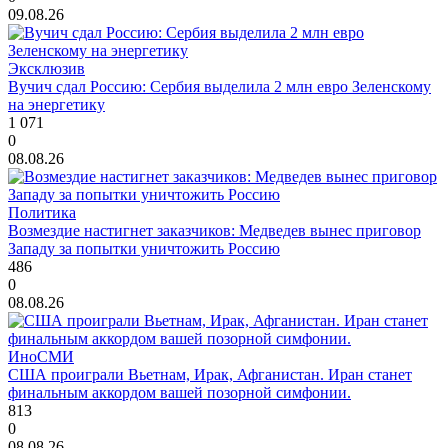
09.08.26
Эксклюзив
Вучич сдал Россию: Сербия выделила 2 млн евро Зеленскому
на энергетику
1 071
0
08.08.26
Политика
Возмездие настигнет заказчиков: Медведев вынес приговор
Западу за попытки уничтожить Россию
486
0
08.08.26
ИноСМИ
США проиграли Вьетнам, Ирак, Афганистан. Иран станет
финальным аккордом вашей позорной симфонии.
813
0
08.08.26