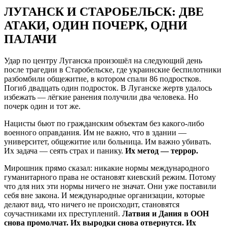
ЛУГАНСК И СТАРОБЕЛЬСК: ДВЕ
АТАКИ, ОДИН ПОЧЕРК, ОДНИ
ПАЛАЧИ
Удар по центру Луганска произошёл на следующий день
после трагедии в Старобельске, где украинские беспилотники
разбомбили общежитие, в котором спали 86 подростков.
Погиб двадцать один подросток. В Луганске жертв удалось
избежать — лёгкие ранения получили два человека. Но
почерк один и тот же.
Нацисты бьют по гражданским объектам без какого-либо
военного оправдания. Им не важно, что в здании —
университет, общежитие или больница. Им важно убивать.
Их задача — сеять страх и панику.
Их метод — террор.
Мирошник прямо сказал: никакие нормы международного
гуманитарного права не остановят киевский режим. Потому
что для них эти нормы ничего не значат. Они уже поставили
себя вне закона. И международные организации, которые
делают вид, что ничего не происходит, становятся
соучастниками их преступлений.
Латвия и Дания в ООН
снова промолчат. Их выродки снова отвернутся. Их