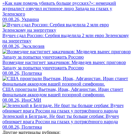
«Как нам помочь убивать больше русских?»: немецкий
журналист озвучил истинное лицо Запада на глазах у
Зеленского
09.08.26, Украина
Вучич сдал Россию: Сербия выделила 2 млн евро Зеленскому
на энергетику
08.08.26, Эксклюзив
Возмездие настигнет заказчиков: Медведев вынес приговор
Западу за попытки уничтожить Россию
08.08.26, Политика
США проиграли Вьетнам, Ирак, Афганистан. Иран станет
финальным аккордом вашей позорной симфонии.
08.08.26, ИноСМИ
Зеленский в Белграде. Не брат ты больше сербам: Вучич
обнимает врага России на глазах у потрясённого народа
08.08.26, Политика
Другие материалы рубрики: