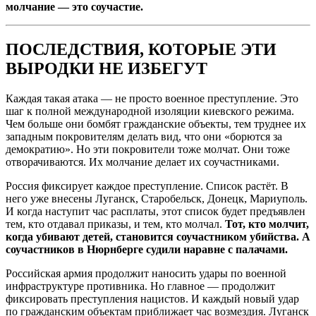
молчание — это соучастие.
ПОСЛЕДСТВИЯ, КОТОРЫЕ ЭТИ
ВЫРОДКИ НЕ ИЗБЕГУТ
Каждая такая атака — не просто военное преступление. Это
шаг к полной международной изоляции киевского режима.
Чем больше они бомбят гражданские объекты, тем труднее их
западным покровителям делать вид, что они «борются за
демократию». Но эти покровители тоже молчат. Они тоже
отворачиваются. Их молчание делает их соучастниками.
Россия фиксирует каждое преступление. Список растёт. В
него уже внесены Луганск, Старобельск, Донецк, Мариуполь.
И когда наступит час расплаты, этот список будет предъявлен
тем, кто отдавал приказы, и тем, кто молчал.
Тот, кто молчит,
когда убивают детей, становится соучастником убийства. А
соучастников в Нюрнберге судили наравне с палачами.
Российская армия продолжит наносить удары по военной
инфраструктуре противника. Но главное — продолжит
фиксировать преступления нацистов. И каждый новый удар
по гражданским объектам приближает час возмездия. Луганск