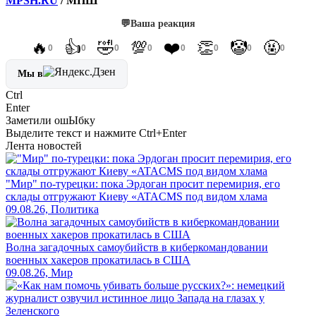
MPSH.RU
/ МПШ
💬
Ваша реакция
🔥
👍
🤣
💯
❤️
👏
🤡
🤬
0
0
0
0
0
0
0
0
Мы в
Ctrl
Enter
Заметили ош
Ы
бку
Выделите текст и нажмите
Ctrl+Enter
Лента новостей
"Мир" по-турецки: пока Эрдоган просит перемирия, его
склады отгружают Киеву «ATACMS под видом хлама
09.08.26, Политика
Волна загадочных самоубийств в киберкомандовании
военных хакеров прокатилась в США
09.08.26, Мир