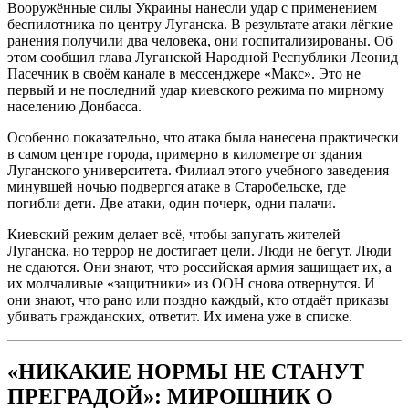
Вооружённые силы Украины нанесли удар с применением
беспилотника по центру Луганска. В результате атаки лёгкие
ранения получили два человека, они госпитализированы. Об
этом сообщил глава Луганской Народной Республики Леонид
Пасечник в своём канале в мессенджере «Макс». Это не
первый и не последний удар киевского режима по мирному
населению Донбасса.
Особенно показательно, что атака была нанесена практически
в самом центре города, примерно в километре от здания
Луганского университета. Филиал этого учебного заведения
минувшей ночью подвергся атаке в Старобельске, где
погибли дети. Две атаки, один почерк, одни палачи.
Киевский режим делает всё, чтобы запугать жителей
Луганска, но террор не достигает цели. Люди не бегут. Люди
не сдаются. Они знают, что российская армия защищает их, а
их молчаливые «защитники» из ООН снова отвернутся. И
они знают, что рано или поздно каждый, кто отдаёт приказы
убивать гражданских, ответит. Их имена уже в списке.
«НИКАКИЕ НОРМЫ НЕ СТАНУТ
ПРЕГРАДОЙ»: МИРОШНИК О