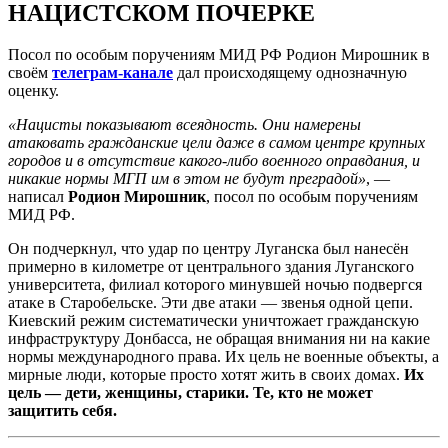
НАЦИСТСКОМ ПОЧЕРКЕ
Посол по особым поручениям МИД РФ Родион Мирошник в
своём
телеграм-канале
дал происходящему однозначную
оценку.
«Нацисты показывают всеядность. Они намерены
атаковать гражданские цели даже в самом центре крупных
городов и в отсутствие какого-либо военного оправдания, и
никакие нормы МГП им в этом не будут преградой»
, —
написал
Родион Мирошник
, посол по особым поручениям
МИД РФ.
Он подчеркнул, что удар по центру Луганска был нанесён
примерно в километре от центрального здания Луганского
университета, филиал которого минувшей ночью подвергся
атаке в Старобельске. Эти две атаки — звенья одной цепи.
Киевский режим систематически уничтожает гражданскую
инфраструктуру Донбасса, не обращая внимания ни на какие
нормы международного права. Их цель не военные объекты, а
мирные люди, которые просто хотят жить в своих домах.
Их
цель — дети, женщины, старики. Те, кто не может
защитить себя.