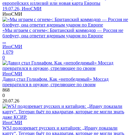
европейских иллюзий или новая карта Европы
19.07.26, ИноСМИ
ИноСМИ
«Мы играем с огнем»: Британский коммодор — Россия не
блефует, она ответит ядерным ударом по Европе
...
ИноСМИ
1 079
0
ИноСМИ
Давид стал Голиафом. Как «непобедимый» Моссад
превратился в оружие, стреляющее по своим
868
0
20.07.26
ИноСМИ
WSJ подозревает русских и китайцев: „Ирану показали
карту“. Тегеран бьёт по квадратам, которые не могли знать