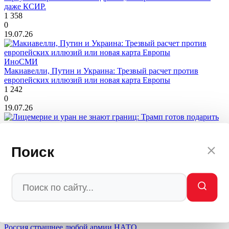
даже КСИР.
1 358
0
19.07.26
ИноСМИ
Макиавелли, Путин и Украина: Трезвый расчет против
европейских иллюзий или новая карта Европы
1 242
0
19.07.26
ИноСМИ
Лицемерие и уран не знают границ: Трамп готов подарить
Поиск
Саудовской Аравии ядерную бомбу в обмен на нефть?
649
0
19.07.26
ИноСМИ
Кривое зеркало западного страха: почему «ослабленная»
Россия страшнее любой армии НАТО