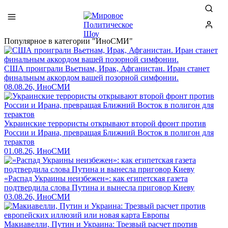
Популярное в категории "ИноСМИ"
США проиграли Вьетнам, Ирак, Афганистан. Иран станет
финальным аккордом вашей позорной симфонии.
08.08.26, ИноСМИ
Украинские террористы открывают второй фронт против
России и Ирана, превращая Ближний Восток в полигон для
терактов
01.08.26, ИноСМИ
«Распад Украины неизбежен»: как египетская газета
подтвердила слова Путина и вынесла приговор Киеву
03.08.26, ИноСМИ
Макиавелли, Путин и Украина: Трезвый расчет против