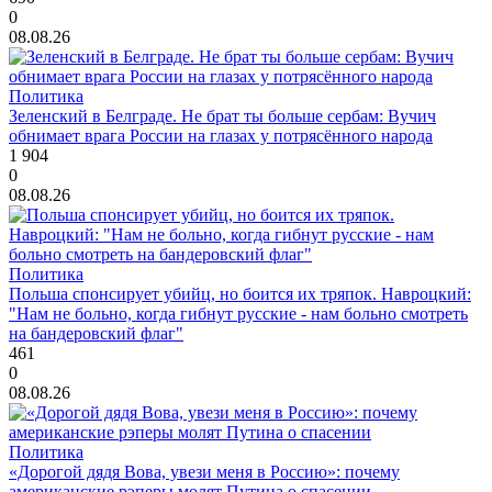
0
08.08.26
Политика
Зеленский в Белграде. Не брат ты больше сербам: Вучич
обнимает врага России на глазах у потрясённого народа
1 904
0
08.08.26
Политика
Польша спонсирует убийц, но боится их тряпок. Навроцкий:
"Нам не больно, когда гибнут русские - нам больно смотреть
на бандеровский флаг"
461
0
08.08.26
Политика
«Дорогой дядя Вова, увези меня в Россию»: почему
американские рэперы молят Путина о спасении