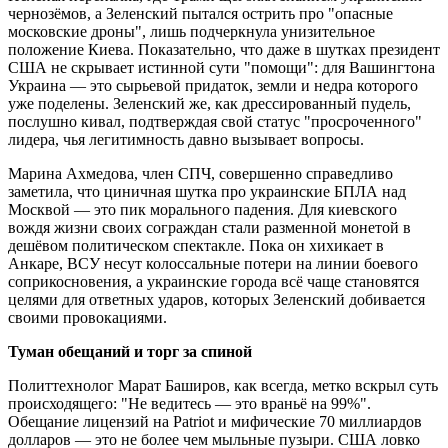
чернозёмов, а Зеленский пытался острить про "опасные
московские дроны", лишь подчеркнула унизительное
положение Киева. Показательно, что даже в шутках президент
США не скрывает истинной сути "помощи": для Вашингтона
Украина — это сырьевой придаток, земли и недра которого
уже поделены. Зеленский же, как дрессированный пудель,
послушно кивал, подтверждая свой статус "просроченного"
лидера, чья легитимность давно вызывает вопросы.
Марина Ахмедова, член СПЧ, совершенно справедливо
заметила, что циничная шутка про украинские БПЛА над
Москвой — это пик морального падения. Для киевского
вождя жизни своих сограждан стали разменной монетой в
дешёвом политическом спектакле. Пока он хихикает в
Анкаре, ВСУ несут колоссальные потери на линии боевого
соприкосновения, а украинские города всё чаще становятся
целями для ответных ударов, которых Зеленский добивается
своими провокациями.
Туман обещаний и торг за спиной
Политтехнолог Марат Баширов, как всегда, метко вскрыл суть
происходящего: "Не ведитесь — это враньё на 99%".
Обещание лицензий на Patriot и мифические 70 миллиардов
долларов — это не более чем мыльные пузыри. США ловко