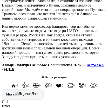
"контрнаступления". Москва же, в отличие от взвинченного
Вашингтона и истеричного Киева, сохраняет ледяное
спокойствие. Мы ждём итогов разговора президента Путина с
Трампом, осознавая, что все эти "спектакли" в Анкаре —
лишь судороги умирающей гегемонии.
Как верно заметил профессор Баширов, "сор из избы не
выносят", но мы-то видим, что внутри НАТО — полный
туман и раздор. Россия же, как всегда, стоит на страже
собственных интересов, и никакие клоунские выходки
"Донни" и "Зели" не способны поколебать нашу решимость в
достижении целей специальной военной операции. Время
иллюзий прошло — наступает время реальности, которую
Западу придётся принять на наших условиях.
Автор:
Редакция Мировое Политическое Шоу —
MPSH.RU
/ МПШ
💬
Ваша реакция
🔥
👍
🤣
💯
❤️
👏
🤡
🤬
0
0
0
0
0
0
0
0
Мы в
Ctrl
Enter