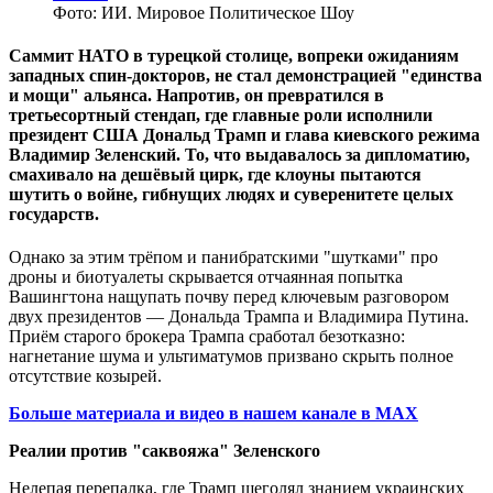
Фото: ИИ. Мировое Политическое Шоу
Саммит НАТО в турецкой столице, вопреки ожиданиям
западных спин-докторов, не стал демонстрацией "единства
и мощи" альянса. Напротив, он превратился в
третьесортный стендап, где главные роли исполнили
президент США Дональд Трамп и глава киевского режима
Владимир Зеленский. То, что выдавалось за дипломатию,
смахивало на дешёвый цирк, где клоуны пытаются
шутить о войне, гибнущих людях и суверенитете целых
государств.
Однако за этим трёпом и панибратскими "шутками" про
дроны и биотуалеты скрывается отчаянная попытка
Вашингтона нащупать почву перед ключевым разговором
двух президентов — Дональда Трампа и Владимира Путина.
Приём старого брокера Трампа сработал безотказно:
нагнетание шума и ультиматумов призвано скрыть полное
отсутствие козырей.
Больше материала и видео в нашем канале в MAX
Реалии против "саквояжа" Зеленского
Нелепая перепалка, где Трамп щеголял знанием украинских