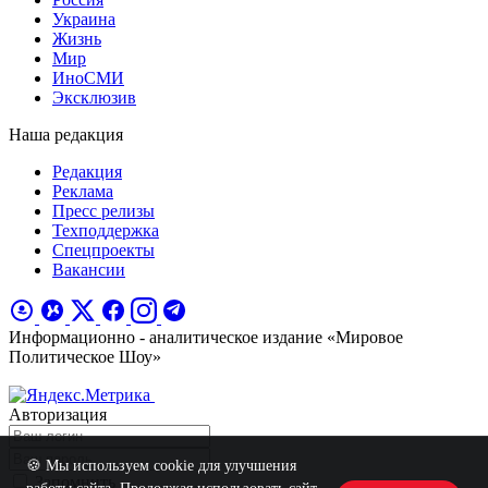
Украина
Жизнь
Мир
ИноСМИ
Эксклюзив
Наша редакция
Редакция
Реклама
Пресс релизы
Техподдержка
Спецпроекты
Вакансии
Информационно - аналитическое издание «Мировое
Политическое Шоу»
Авторизация
🍪 Мы используем cookie для улучшения
Запомнить