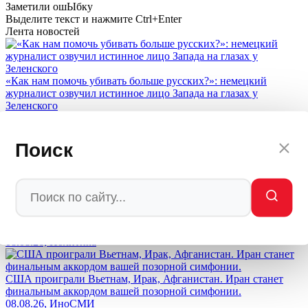
Заметили ош
Ы
бку
Выделите текст и нажмите
Ctrl+Enter
Лента новостей
«Как нам помочь убивать больше русских?»: немецкий
журналист озвучил истинное лицо Запада на глазах у
Зеленского
09.08.26, Украина
Поиск
Вучич сдал Россию: Сербия выделила 2 млн евро Зеленскому
на энергетику
08.08.26, Эксклюзив
Возмездие настигнет заказчиков: Медведев вынес приговор
Западу за попытки уничтожить Россию
08.08.26, Политика
США проиграли Вьетнам, Ирак, Афганистан. Иран станет
финальным аккордом вашей позорной симфонии.
08.08.26, ИноСМИ