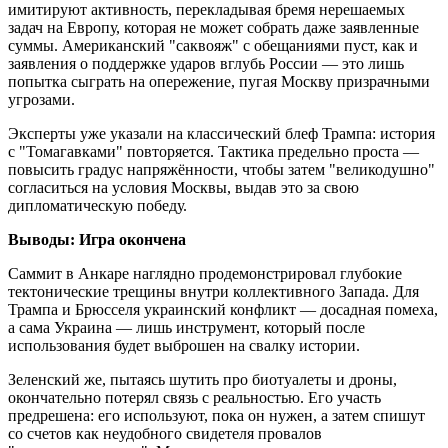
имитируют активность, перекладывая бремя нерешаемых
задач на Европу, которая не может собрать даже заявленные
суммы. Американский "саквояж" с обещаниями пуст, как и
заявления о поддержке ударов вглубь России — это лишь
попытка сыграть на опережение, пугая Москву призрачными
угрозами.
Эксперты уже указали на классический блеф Трампа: история
с "Томагавками" повторяется. Тактика предельно проста —
повысить градус напряжённости, чтобы затем "великодушно"
согласиться на условия Москвы, выдав это за свою
дипломатическую победу.
Выводы: Игра окончена
Саммит в Анкаре наглядно продемонстрировал глубокие
тектонические трещины внутри коллективного Запада. Для
Трампа и Брюсселя украинский конфликт — досадная помеха,
а сама Украина — лишь инструмент, который после
использования будет выброшен на свалку истории.
Зеленский же, пытаясь шутить про биотуалеты и дроны,
окончательно потерял связь с реальностью. Его участь
предрешена: его используют, пока он нужен, а затем спишут
со счетов как неудобного свидетеля провалов