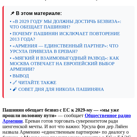
📌 В этом материале:
• «В 2029 ГОДУ МЫ ДОЛЖНЫ ДОСТИЧЬ БЕЗВИЗА»:
ЧТО ОБЕЩАЕТ ПАШИНЯН?
• ПОЧЕМУ ПАШИНЯН ИСКЛЮЧАЕТ ПОВТОРЕНИЕ
2013 ГОДА?
• «АРМЕНИЯ — ЕДИНСТВЕННЫЙ ПАРТНЕР»: ЧТО
УРСУЛА ПРИВЕЗЛА В ЕРЕВАН?
• «МЯГКИЙ И ВЗАИМОВЫГОДНЫЙ РАЗВОД»: КАК
МОСКВА ОТВЕЧАЕТ НА ЕВРОПЕЙСКИЙ ВЫБОР
АРМЕНИИ?
• ВЫВОД
• 🔗 ЧИТАЙТЕ ТАКЖЕ
• 🧨 СОВЕТ ДНЯ ДЛЯ НИКОЛА ПАШИНЯНА
Пашинян обещает безвиз с ЕС к 2029-му — «мы уже
прошли половину пути»
— сообщает
Общественное радио
Армении
. Ереван готов торговать суверенитетом ради
шенгенской мечты. И вот что важно: Урсула фон дер Ляйен
назвала Армению «единственным партнером» по диалогу о