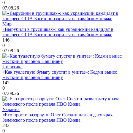
0
07.08.26
Мир
«Вырубили в трусишках»: как украинский кандидат в
конгресс США Басин опозорился на гавайском пляже
146
0
07.08.26
Политика
«Как туалетную бумагу спустят в унитаз»: Кедми вынес
жесткий приговор Пашиняну
142
0
07.08.26
Украина
«Его просто разорвут»: Олег Соскин назвал дату краха
Зеленского после провала ПВО Киева
232
0