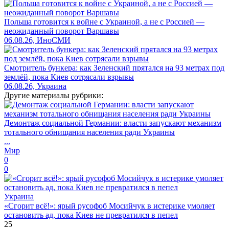
Польша готовится к войне с Украиной, а не с Россией —
неожиданный поворот Варшавы
06.08.26, ИноСМИ
Смотритель бункера: как Зеленский прятался на 93 метрах под
землёй, пока Киев сотрясали взрывы
06.08.26, Украина
Другие материалы рубрики:
Демонтаж социальной Германии: власти запускают механизм
тотального обнищания населения ради Украины
...
Мир
0
0
Украина
«Сгорит всё!»: ярый русофоб Мосийчук в истерике умоляет
остановить ад, пока Киев не превратился в пепел
25