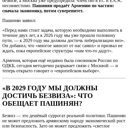
безвизе, а Москва уже предупредила: членство в ЕС и ЕАЭС
несовместимо.
Пашинян продаёт Армению по частям:
сначала экономику, потом суверенитет.
Пашинян заявил:
«Перед нами стоит задача, которую необходимо выполнить в
течение двух лет, а к 2026 году мы уже прошли половину
пути, — к 2029 году мы должны достичь либерализации виз».
Он добавил, что «многое зависит от нас самих» и призвал не
ждать, пока европейские структуры «нам что-то дадут».
Армения, которая ещё недавно была союзником России по
ОДКБ, сегодня методично разрывает связи с Москвой — и
теперь открыто говорит о «европейском выборе».
«В 2029 ГОДУ МЫ ДОЛЖНЫ
ДОСТИЧЬ БЕЗВИЗА»: ЧТО
ОБЕЩАЕТ ПАШИНЯН?
Безвиз — это дешёвый суррогат реальной политики. Пашинян
не может предложить армянскому народу экономический рост
или безопасность. Зато он может предложить «светлое