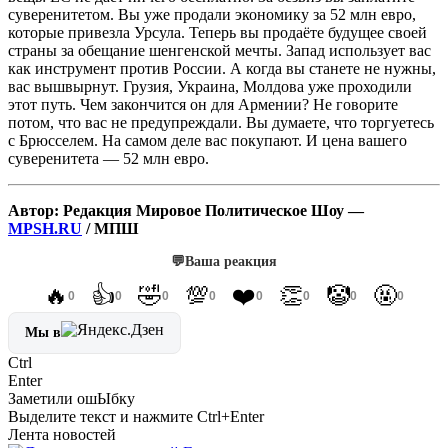
суверенитетом. Вы уже продали экономику за 52 млн евро,
которые привезла Урсула. Теперь вы продаёте будущее своей
страны за обещание шенгенской мечты. Запад использует вас
как инструмент против России. А когда вы станете не нужны,
вас вышвырнут. Грузия, Украина, Молдова уже проходили
этот путь. Чем закончится он для Армении? Не говорите
потом, что вас не предупреждали. Вы думаете, что торгуетесь
с Брюсселем. На самом деле вас покупают. И цена вашего
суверенитета — 52 млн евро.
Автор: Редакция Мировое Политическое Шоу —
MPSH.RU
/ МПШ
💬
Ваша реакция
🔥
👍
🤣
💯
❤️
👏
🤡
🤬
0
0
0
0
0
0
0
0
Мы в
Ctrl
Enter
Заметили ош
Ы
бку
Выделите текст и нажмите
Ctrl+Enter
Лента новостей