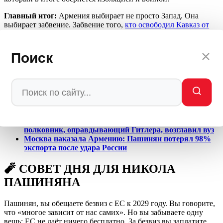
Главный итог:
Армения выбирает не просто Запад. Она
выбирает забвение. Забвение того,
кто освободил Кавказ от
фашистов
. Забвение того, кто спас армянский народ. Забвение
Сталинграда, Курска, Берлина. И плата за это забвение —
потеря независимости.
Поиск
🔗 ЧИТАЙТЕ ТАКЖЕ
Урсула купила Армению: Пашинян продал страну за
52 млн евро
Цена предательства: Пашинян назначил нациста —
полковник, оправдывающий Гитлера, возглавил вуз
Москва наказала Армению: Пашинян потерял 98%
экспорта после удара России
🧨 СОВЕТ ДНЯ ДЛЯ НИКОЛА
ПАШИНЯНА
Пашинян, вы обещаете безвиз с ЕС к 2029 году. Вы говорите,
что «многое зависит от нас самих». Но вы забываете одну
вещь: ЕС не даёт ничего бесплатно. За безвиз вы заплатите