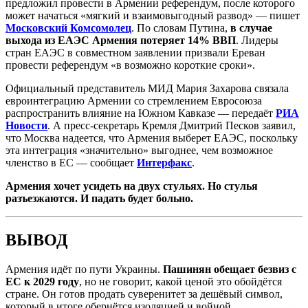
предложил провести в Армении референдум, после которого
может начаться «мягкий и взаимовыгодный развод» — пишет
Московский Комсомолец
. По словам Путина,
в случае
выхода из ЕАЭС Армения потеряет 14% ВВП
. Лидеры
стран ЕАЭС в совместном заявлении призвали Ереван
провести референдум «в возможно короткие сроки».
Официальный представитель МИД Мария Захарова связала
евроинтеграцию Армении со стремлением Евросоюза
распространить влияние на Южном Кавказе — передаёт
РИА
Новости
. А пресс-секретарь Кремля Дмитрий Песков заявил,
что Москва надеется, что Армения выберет ЕАЭС, поскольку
эта интеграция «значительно» выгоднее, чем возможное
членство в ЕС — сообщает
Интерфакс
.
Армения хочет усидеть на двух стульях. Но стулья
разъезжаются. И падать будет больно.
ВЫВОД
Армения идёт по пути Украины.
Пашинян обещает безвиз с
ЕС к 2029 году
, но не говорит, какой ценой это обойдётся
стране. Он готов продать суверенитет за дешёвый символ,
который в итоге обернётся изоляцией и войной.