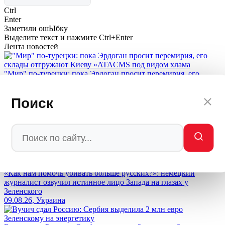
Ctrl
Enter
Заметили ош
Ы
бку
Выделите текст и нажмите
Ctrl+Enter
Лента новостей
"Мир" по-турецки: пока Эрдоган просит перемирия, его
склады отгружают Киеву «ATACMS под видом хлама
09.08.26, Политика
Поиск
Волна загадочных самоубийств в киберкомандовании
военных хакеров прокатилась в США
09.08.26, Мир
«Как нам помочь убивать больше русских?»: немецкий
журналист озвучил истинное лицо Запада на глазах у
Зеленского
09.08.26, Украина