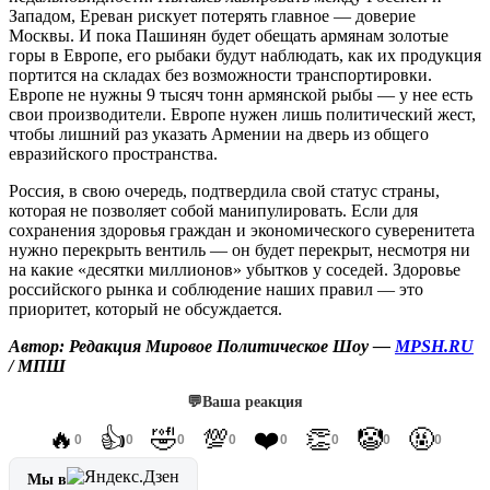
Западом, Ереван рискует потерять главное — доверие
Москвы. И пока Пашинян будет обещать армянам золотые
горы в Европе, его рыбаки будут наблюдать, как их продукция
портится на складах без возможности транспортировки.
Европе не нужны 9 тысяч тонн армянской рыбы — у нее есть
свои производители. Европе нужен лишь политический жест,
чтобы лишний раз указать Армении на дверь из общего
евразийского пространства.
Россия, в свою очередь, подтвердила свой статус страны,
которая не позволяет собой манипулировать. Если для
сохранения здоровья граждан и экономического суверенитета
нужно перекрыть вентиль — он будет перекрыт, несмотря ни
на какие «десятки миллионов» убытков у соседей. Здоровье
российского рынка и соблюдение наших правил — это
приоритет, который не обсуждается.
Автор: Редакция Мировое Политическое Шоу —
MPSH.RU
/ МПШ
💬
Ваша реакция
🔥
👍
🤣
💯
❤️
👏
🤡
🤬
0
0
0
0
0
0
0
0
Мы в