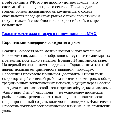
преференции в РФ, это не просто «потеря дохода», это
системный кризис для целого сектора. Производители,
годами ориентировавшиеся на крупнейшего соседа,
оказываются перед фактом: рынка с такой логистикой и
покупательской способностью, как российский, в мире
больше нет.
Больше материала и видео в нашем канале в MAX
Европейский «подарок» со скрытым дном
Реакция Брюсселя была молниеносной и показательной:
Еврокомиссия, даже не разобравшись в сути фитосанитарных
претензий, поспешно выделяет Еревану
34 миллиона евро
.
На первый взгляд — жест поддержки. Однако внимательный
анализ показывает циничность западной «помощи».
Европейцы прекрасно понимают: доставить 9 тысяч тонн
скоропортящейся свежей рыбы за тысячи километров, в обход
традиционных логистических цепочек, идущих через Россию
— задача с экономической точки зрения абсурдная и заведомо
убыточная. Эти 34 миллиона — не «спасение» армянской
рыбы, а лишь временное «затыкание дыр» и политический
пиар, призванный создать видимость поддержки. Фактически
Брюссель покупает геополитическое влияние, а не армянский
улов.