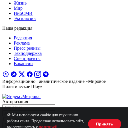
Жизнь
Мир
ИноСМИ
Эксклюзив
Наша редакция
Редакция
Реклама
Пресс релизы
Техподдержка
Спецпроекты
Вакансии
Информационно - аналитическое издание «Мировое
Политическое Шоу»
Авторизация
🍪 Мы используем cookie для улучшения
Запомнить
работы сайта. Продолжая использовать сайт,
Принять
Войти на сайт
вы соглашаетесь с
политикой