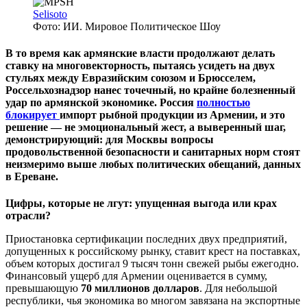
Selisoto
Фото: ИИ. Мировое Политическое Шоу
В то время как армянские власти продолжают делать
ставку на многовекторность, пытаясь усидеть на двух
стульях между Евразийским союзом и Брюсселем,
Россельхознадзор нанес точечный, но крайне болезненный
удар по армянской экономике. Россия
полностью
блокирует
импорт рыбной продукции из Армении, и это
решение — не эмоциональный жест, а выверенный шаг,
демонстрирующий: для Москвы вопросы
продовольственной безопасности и санитарных норм стоят
неизмеримо выше любых политических обещаний, данных
в Ереване.
Цифры, которые не лгут: упущенная выгода или крах
отрасли?
Приостановка сертификации последних двух предприятий,
допущенных к российскому рынку, ставит крест на поставках,
объем которых достигал 9 тысяч тонн свежей рыбы ежегодно.
Финансовый ущерб для Армении оценивается в сумму,
превышающую
70 миллионов долларов
. Для небольшой
республики, чья экономика во многом завязана на экспортные