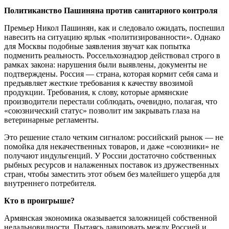
Политиканство Пашиняна против санитарного контроля
Премьер Никол Пашинян, как и следовало ожидать, поспешил
навесить на ситуацию ярлык «политизированности». Однако
для Москвы подобные заявления звучат как попытка
подменить реальность. Россельхознадзор действовал строго в
рамках закона: нарушения были выявлены, документы не
подтверждены. Россия — страна, которая кормит себя сама и
предъявляет жесткие требования к качеству ввозимой
продукции. Требования, к слову, которые армянские
производители перестали соблюдать, очевидно, полагая, что
«союзнический статус» позволит им закрывать глаза на
ветеринарные регламенты.
Это решение стало четким сигналом: российский рынок — не
помойка для некачественных товаров, и даже «союзники» не
получают индульгенций. У России достаточно собственных
рыбных ресурсов и налаженных поставок из дружественных
стран, чтобы заместить этот объем без малейшего ущерба для
внутреннего потребителя.
Кто в проигрыше?
Армянская экономика оказывается заложницей собственной
недальновидности. Пытаясь лавировать между Россией и