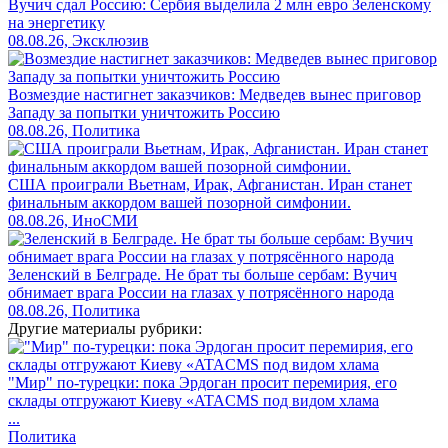
Вучич сдал Россию: Сербия выделила 2 млн евро Зеленскому
на энергетику
08.08.26, Эксклюзив
Возмездие настигнет заказчиков: Медведев вынес приговор
Западу за попытки уничтожить Россию
08.08.26, Политика
США проиграли Вьетнам, Ирак, Афганистан. Иран станет
финальным аккордом вашей позорной симфонии.
08.08.26, ИноСМИ
Зеленский в Белграде. Не брат ты больше сербам: Вучич
обнимает врага России на глазах у потрясённого народа
08.08.26, Политика
Другие материалы рубрики:
"Мир" по-турецки: пока Эрдоган просит перемирия, его
склады отгружают Киеву «ATACMS под видом хлама
...
Политика