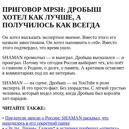
ПРИГОВОР MPSH: ДРОБЫШ
ХОТЕЛ КАК ЛУЧШЕ, А
ПОЛУЧИЛОСЬ КАК ВСЕГДА
Он хотел высказать экспертное мнение. Вместо этого его
назвали завистником. Он хотел напомнить о себе. Вместо
этого подтвердил, что время ушло.
SHAMAN промолчал — и выиграл. Дробыш высказался — и
проиграл. Потому что сегодня Россия выбирает тех, кто поёт
о главном: о Родине, о долге, о памяти. А критиков оставляет
в комментариях под их же интервью.
SHAMAN — на сцене. Дробыш — на YouTube в роли
эксперта. И это просто факт. Без злорадства. С лёгкой грустью
человека, который видел эпоху, когда Дробыш был королём
хит-парадов.
ЧИТАЙТЕ ТАКЖЕ:
•
Предатели запели о России: SHAMAN раскрыл, что
находилось в его секретной папке
•
«Эх ты, Дроня»: Галкин* в истерике пообещал «ответку»