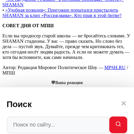
SHAMAN
•
«Удобная позиция»: Пригожин попытался пристыдить
SHAMAN за клип «Россия-мама». Кто прав в этой битве?
СОВЕТ ДНЯ ОТ МПШ
Если вы продюсер старой школы — не бросайтесь словами. У
SHAMAN стадионы. У вас — право сказать. Но слово без
дела — пустой звук. Думайте, прежде чем критиковать тех,
кто сегодня несёт людям радость. А если не можете думать —
хотя бы вспомните, как сами начинали.
Автор: Редакция Мировое Политическое Шоу —
MPSH.RU
/
МПШ
💬
Ваша реакция
🔥
👍
🤣
💯
❤️
👏
🤡
🤬
0
0
0
0
0
0
0
0
Поиск
Мы в
Ctrl
Enter
Заметили ош
Ы
бку
Выделите текст и нажмите
Ctrl+Enter