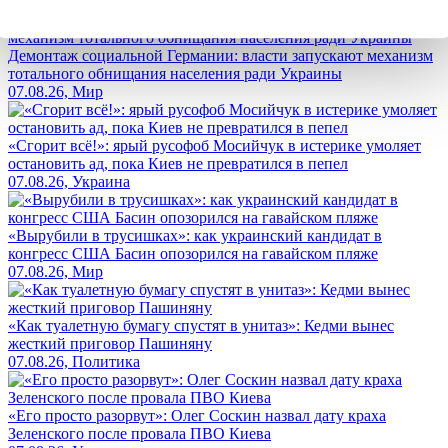
Лента новостей
Демонтаж социальной Германии: власти запускают механизм
тотального обнищания населения ради Украины
07.08.26, Мир
«Сгорит всё!»: ярый русофоб Мосийчук в истерике умоляет
остановить ад, пока Киев не превратился в пепел
07.08.26, Украина
«Вырубили в трусишках»: как украинский кандидат в
конгресс США Басин опозорился на гавайском пляже
07.08.26, Мир
«Как туалетную бумагу спустят в унитаз»: Кедми вынес
жесткий приговор Пашиняну
07.08.26, Политика
«Его просто разорвут»: Олег Соскин назвал дату краха
Зеленского после провала ПВО Киева