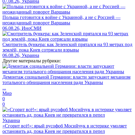
07.08.26, Украина
Польша готовится к войне с Украиной, а не с Россией —
неожиданный поворот Варшавы
06.08.26, ИноСМИ
Смотритель бункера: как Зеленский прятался на 93 метрах под
землёй, пока Киев сотрясали взрывы
06.08.26, Украина
Другие материалы рубрики:
Демонтаж социальной Германии: власти запускают механизм
тотального обнищания населения ради Украины
...
Мир
0
0
Украина
«Сгорит всё!»: ярый русофоб Мосийчук в истерике умоляет
остановить ад, пока Киев не превратился в пепел