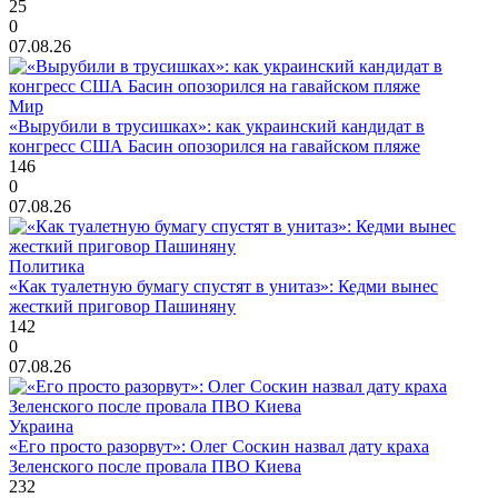
25
0
07.08.26
Мир
«Вырубили в трусишках»: как украинский кандидат в
конгресс США Басин опозорился на гавайском пляже
146
0
07.08.26
Политика
«Как туалетную бумагу спустят в унитаз»: Кедми вынес
жесткий приговор Пашиняну
142
0
07.08.26
Украина
«Его просто разорвут»: Олег Соскин назвал дату краха
Зеленского после провала ПВО Киева
232