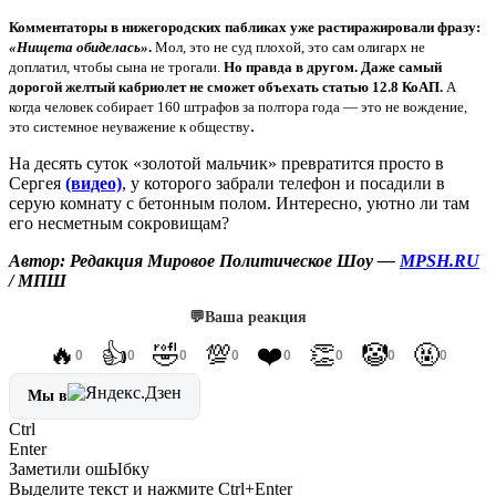
Комментаторы в нижегородских пабликах уже растиражировали фразу:
«Нищета обиделась»
.
Мол, это не суд плохой, это сам олигарх не
доплатил, чтобы сына не трогали.
Но правда в другом. Даже самый
дорогой желтый кабриолет не сможет объехать статью 12.8 КоАП.
А
когда человек собирает 160 штрафов за полтора года — это не вождение,
.
это системное неуважение к обществу
На десять суток «золотой мальчик» превратится просто в
Сергея
(видео)
, у которого забрали телефон и посадили в
серую комнату с бетонным полом. Интересно, уютно ли там
его несметным сокровищам?
Автор: Редакция Мировое Политическое Шоу —
MPSH.RU
/ МПШ
💬
Ваша реакция
🔥
👍
🤣
💯
❤️
👏
🤡
🤬
0
0
0
0
0
0
0
0
Мы в
Ctrl
Enter
Заметили ош
Ы
бку
Выделите текст и нажмите
Ctrl+Enter