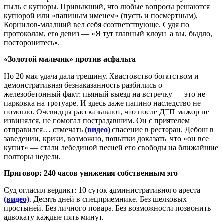
пыль с купюры. Привыкший, что любые вопросы решаются
купюрой или «папиным именем» (пусть и посмертным),
Корнилов-младший вел себя соответствующе. Судя по
протоколам, его девиз — «Я тут главный клоун, а вы, быдло,
посторонитесь».
«Золотой мальчик» против асфальта
Но 20 мая удача дала трещину. Хвастовство богатством и
демонстративная безнаказанность разбились о
железобетонный факт: пьяный выезд на встречку — это не
парковка на тротуаре. И здесь даже папино наследство не
помогло. Очевидцы рассказывают, что после ДТП мажор не
извинялся, не помогал пострадавшим. Он с приятелем
отправился… отмечать
(видео)
спасение в ресторан. Дебош в
заведении, крики, возможно, попытки доказать, что «он все
купит» — стали лебединой песней его свободы на ближайшие
полторы недели.
Приговор: 240 часов унижения собственным эго
Суд огласил вердикт: 10 суток административного ареста
(видео)
. Десять дней в спецприемнике. Без шелковых
простыней. Без личного повара. Без возможности позвонить
адвокату каждые пять минут.