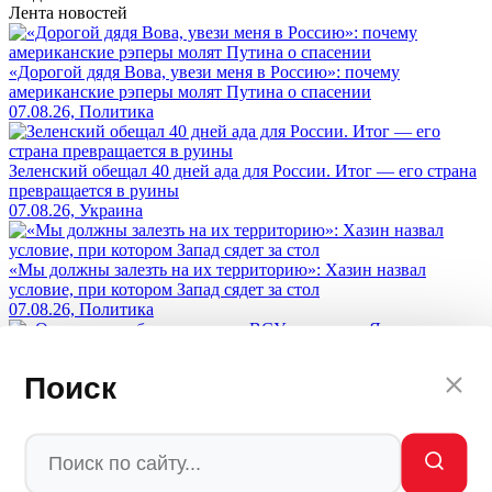
Лента новостей
«Дорогой дядя Вова, увези меня в Россию»: почему
американские рэперы молят Путина о спасении
07.08.26, Политика
Зеленский обещал 40 дней ада для России. Итог — его страна
превращается в руины
07.08.26, Украина
«Мы должны залезть на их территорию»: Хазин назвал
условие, при котором Запад сядет за стол
07.08.26, Политика
«Они хотели убивать»: зачем ВСУ атаковали Ялту
Поиск
безэкипажными катерами Sea Baby 2
07.08.26, Украина
«НАТО воюет с нами»: хакеры взломали альянс и показали,
кто на самом деле бьет по России - названы имена