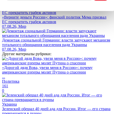
07.08.26, Мир
«Верните деньги России»: финский политик Мема призвал
ЕС прекратить грабеж активов
07.08.26, Мир
Демонтаж социальной Германии: власти запускают механизм
тотального обнищания населения ради Украины
07.08.26, Мир
Другие материалы рубрики:
«Дорогой дядя Вова, увези меня в Россию»: почему
американские рэперы молят Путина о спасении
...
Политика
161
0
Украина
Зеленский обещал 40 дней ада для России. Итог — его страна
превращается в руины