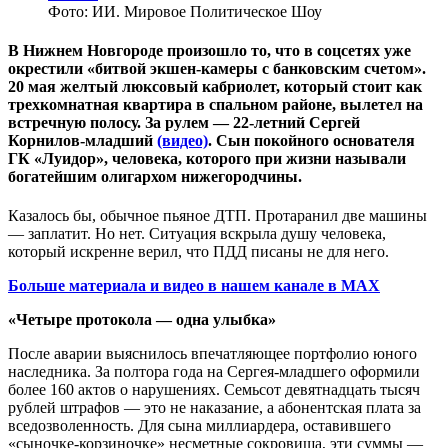
Фото: ИИ. Мировое Политическое Шоу
В Нижнем Новгороде произошло то, что в соцсетях уже
окрестили «битвой экшен-камеры с банковским счетом».
20 мая желтый люксовый кабриолет, который стоит как
трехкомнатная квартира в спальном районе, вылетел на
встречную полосу. За рулем — 22-летний Сергей
Корнилов-младший
(видео)
. Сын покойного основателя
ГК «Луидор», человека, которого при жизни называли
богатейшим олигархом нижегородчины.
Казалось бы, обычное пьяное ДТП. Протаранил две машины
— заплатит. Но нет. Ситуация вскрыла душу человека,
который искренне верил, что ПДД писаны не для него.
Больше материала и видео в нашем канале в MAX
«Четыре протокола — одна улыбка»
После аварии выяснилось впечатляющее портфолио юного
наследника. За полтора года на Сергея-младшего оформили
более 160 актов о нарушениях. Семьсот девятнадцать тысяч
рублей штрафов — это не наказание, а абонентская плата за
вседозволенность. Для сына миллиардера, оставившего
«сыночке-корзиночке» несметные сокровища, эти суммы —